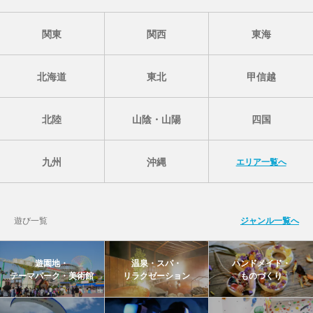
関東
関西
東海
北海道
東北
甲信越
北陸
山陰・山陽
四国
九州
沖縄
エリア一覧へ
遊び一覧
ジャンル一覧へ
遊園地・
温泉・スパ・
ハンドメイド・
テーマパーク・美術館
リラクゼーション
ものづくり