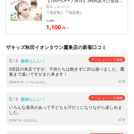
【100円OFF／休日】3時間あそび放題...
キッズパーク
指定無し
指定無し
1,200
1,100
〜
円
ザキッズ秋田イオンタウン鷹巣店の新着口コミ
5
/
アソビュー！で体験
5
素晴らしい！
2回目の来店ですが、子供たちは飽きずに沢山遊べました。鷹
巣まで遠いですがまた来ます！
0
いいね
2026/7/19
くーちゃんさん
5
/
アソビュー！で体験
5
素晴らしい！
いろんな遊具があって子どもも汗だくになりながら楽しめま
した。
0
いいね
2026/7/4
るるるさん