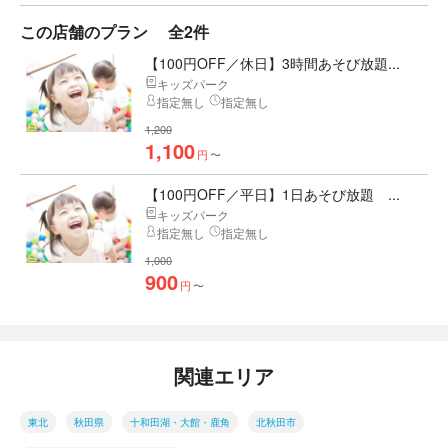
この店舗のプラン
全2件
【100円OFF／休日】3時間あそび放題...
キッズパーク
指定無し
指定無し
1,200
1,100
円
〜
【100円OFF／平日】1日あそび放題 ...
キッズパーク
指定無し
指定無し
1,000
900
円
〜
関連エリア
東北
秋田県
十和田湖・大館・鹿角
北秋田市