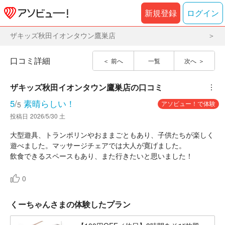
新規登録
ログイン
ザキッズ秋田イオンタウン鷹巣店
口コミ詳細
前へ
一覧
次へ
ザキッズ秋田イオンタウン鷹巣店
の口コミ
︙
5
/
素晴らしい！
アソビュー！で体験
5
投稿日
2026/5/30 土
大型遊具、トランポリンやおままごともあり、子供たちが楽しく
遊べました。マッサージチェアでは大人が寛げました。
飲食できるスペースもあり、また行きたいと思いました！
0
くーちゃんさまの体験したプラン