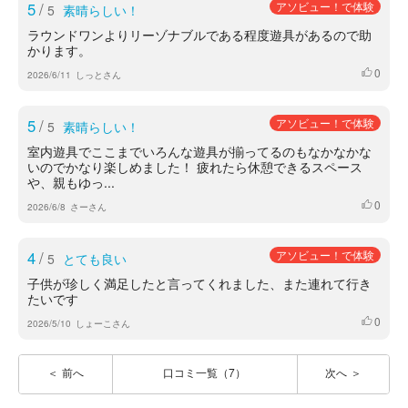
5
/
アソビュー！で体験
5
素晴らしい！
ラウンドワンよりリーゾナブルである程度遊具があるので助
かります。
0
いいね
2026/6/11
しっとさん
5
/
アソビュー！で体験
5
素晴らしい！
室内遊具でここまでいろんな遊具が揃ってるのもなかなかな
いのでかなり楽しめました！ 疲れたら休憩できるスペース
や、親もゆっ...
0
いいね
2026/6/8
さーさん
4
/
アソビュー！で体験
5
とても良い
子供が珍しく満足したと言ってくれました、また連れて行き
たいです
0
いいね
2026/5/10
しょーこさん
前へ
口コミ一覧（7）
次へ