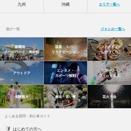
九州
沖縄
エリア一覧へ
遊び一覧
ジャンル一覧へ
遊園地・
温泉・スパ・
ハンドメイド・
テーマパーク・美術館
リラクゼーション
ものづくり
エンタメ・
スポーツ・
アウトドア
スポーツ観戦
フィットネス
体験観光
趣味・習い事
花火大会
よくある質問・初心者ガイド
はじめての方へ