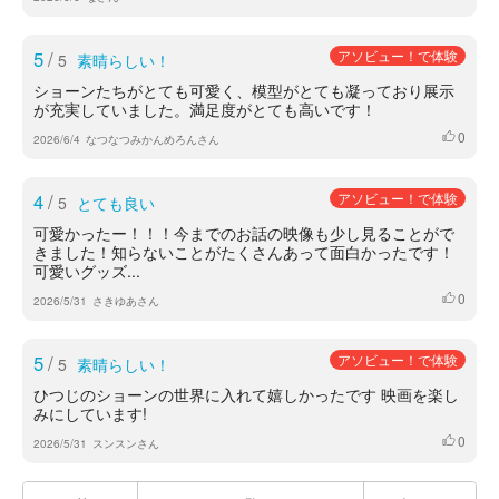
5
/
アソビュー！で体験
5
素晴らしい！
ショーンたちがとても可愛く、模型がとても凝っており展示
が充実していました。満足度がとても高いです！
0
いいね
2026/6/4
なつなつみかんめろんさん
4
/
アソビュー！で体験
5
とても良い
可愛かったー！！！今までのお話の映像も少し見ることがで
きました！知らないことがたくさんあって面白かったです！
可愛いグッズ...
0
いいね
2026/5/31
さきゆあさん
5
/
アソビュー！で体験
5
素晴らしい！
ひつじのショーンの世界に入れて嬉しかったです 映画を楽し
みにしています!
0
いいね
2026/5/31
スンスンさん