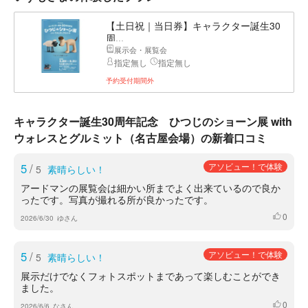
【土日祝｜当日券】キャラクター誕生30
周...
展示会・展覧会
指定無し
指定無し
予約受付期間外
キャラクター誕生30周年記念 ひつじのショーン展 with
ウォレスとグルミット（名古屋会場）の新着口コミ
5
/
アソビュー！で体験
5
素晴らしい！
アードマンの展覧会は細かい所までよく出来ているので良か
ったです。写真が撮れる所が良かったです。
0
いいね
2026/6/30
ゆさん
5
/
アソビュー！で体験
5
素晴らしい！
展示だけでなくフォトスポットまであって楽しむことができ
ました。
0
いいね
2026/6/6
なさん