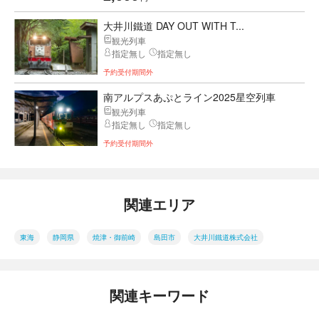
大井川鐵道 DAY OUT WITH T...
観光列車
指定無し
指定無し
予約受付期間外
南アルプスあぷとライン2025星空列車
観光列車
指定無し
指定無し
予約受付期間外
関連エリア
東海
静岡県
焼津・御前崎
島田市
大井川鐵道株式会社
関連キーワード