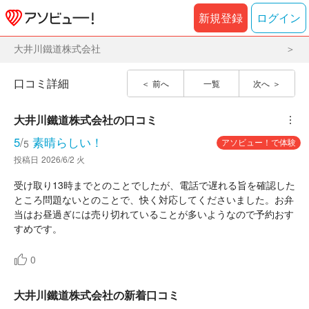
新規登録
ログイン
大井川鐵道株式会社
口コミ詳細
前へ
一覧
次へ
大井川鐵道株式会社
の口コミ
︙
5
/
素晴らしい！
アソビュー！で体験
5
投稿日
2026/6/2 火
受け取り13時までとのことでしたが、電話で遅れる旨を確認した
ところ問題ないとのことで、快く対応してくださいました。お弁
当はお昼過ぎには売り切れていることが多いようなので予約おす
すめです。
0
大井川鐵道株式会社の新着口コミ