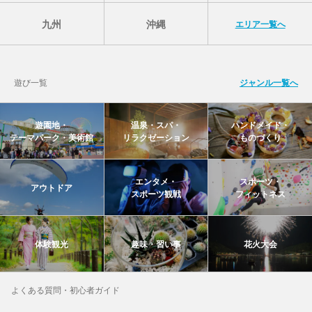
九州
沖縄
エリア一覧へ
遊び一覧
ジャンル一覧へ
遊園地・
温泉・スパ・
ハンドメイド・
テーマパーク・美術館
リラクゼーション
ものづくり
エンタメ・
スポーツ・
アウトドア
スポーツ観戦
フィットネス
体験観光
趣味・習い事
花火大会
よくある質問・初心者ガイド