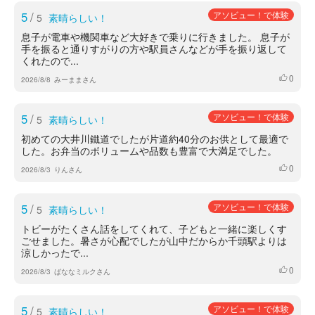
5
/
アソビュー！で体験
5
素晴らしい！
息子が電車や機関車など大好きで乗りに行きました。 息子が
手を振ると通りすがりの方や駅員さんなどが手を振り返して
くれたので...
0
いいね
2026/8/8
みーままさん
5
/
アソビュー！で体験
5
素晴らしい！
初めての大井川鐵道でしたが片道約40分のお供として最適で
した。お弁当のボリュームや品数も豊富で大満足でした。
0
いいね
2026/8/3
りんさん
5
/
アソビュー！で体験
5
素晴らしい！
トビーがたくさん話をしてくれて、子どもと一緒に楽しくす
ごせました。暑さが心配でしたが山中だからか千頭駅よりは
涼しかったで...
0
いいね
2026/8/3
ばななミルクさん
5
/
アソビュー！で体験
5
素晴らしい！