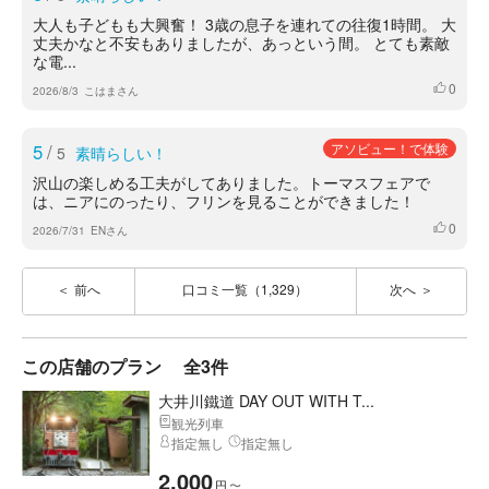
大人も子どもも大興奮！ 3歳の息子を連れての往復1時間。 大
丈夫かなと不安もありましたが、あっという間。 とても素敵
な電...
0
いいね
2026/8/3
こはまさん
5
/
アソビュー！で体験
5
素晴らしい！
沢山の楽しめる工夫がしてありました。トーマスフェアで
は、ニアにのったり、フリンを見ることができました！
0
いいね
2026/7/31
ENさん
前へ
口コミ一覧（1,329）
次へ
この店舗のプラン
全3件
大井川鐵道 DAY OUT WITH T...
観光列車
指定無し
指定無し
2,000
円
〜