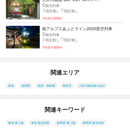
観光列車
指定無し
指定無し
予約受付期間外
南アルプスあぷとライン2025星空列車
観光列車
指定無し
指定無し
予約受付期間外
関連エリア
東海
静岡県
焼津・御前崎
島田市
大井川鐵道株式会社
関連キーワード
東海 乗り物
東海 観光列車
静岡県 乗り物
静岡県 観光列車