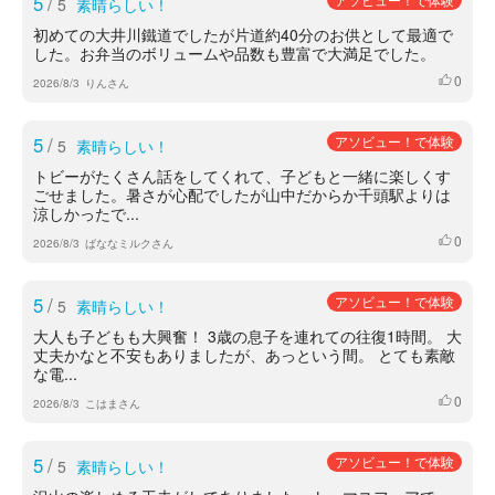
5
/
5
素晴らしい！
初めての大井川鐵道でしたが片道約40分のお供として最適で
した。お弁当のボリュームや品数も豊富で大満足でした。
0
いいね
2026/8/3
りんさん
5
/
アソビュー！で体験
5
素晴らしい！
トビーがたくさん話をしてくれて、子どもと一緒に楽しくす
ごせました。暑さが心配でしたが山中だからか千頭駅よりは
涼しかったで...
0
いいね
2026/8/3
ばななミルクさん
5
/
アソビュー！で体験
5
素晴らしい！
大人も子どもも大興奮！ 3歳の息子を連れての往復1時間。 大
丈夫かなと不安もありましたが、あっという間。 とても素敵
な電...
0
いいね
2026/8/3
こはまさん
5
/
アソビュー！で体験
5
素晴らしい！