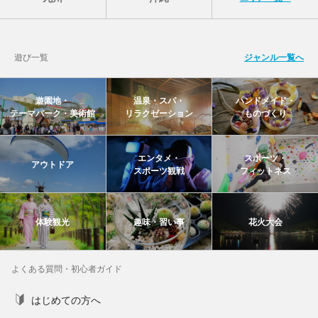
遊び一覧
ジャンル一覧へ
遊園地・
温泉・スパ・
ハンドメイド・
テーマパーク・美術館
リラクゼーション
ものづくり
エンタメ・
スポーツ・
アウトドア
スポーツ観戦
フィットネス
体験観光
趣味・習い事
花火大会
よくある質問・初心者ガイド
はじめての方へ