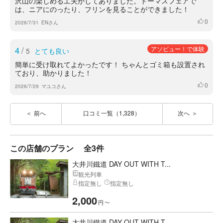
沢山の楽しめる工夫がしてありました。トーマスフェアで
は、ニアにのったり、フリンを見ることができました！
0
いいね
2026/7/31
ENさん
4
/
アソビュー！で体験
5
とても良い
簡単に受け取れてよかったです！ ちゃんとゴミ箱も設置され
ており、助かりました！
0
いいね
2026/7/29
マユコさん
前へ
口コミ一覧（1,328）
次へ
この店舗のプラン
全3件
大井川鐵道 DAY OUT WITH T...
観光列車
指定無し
指定無し
2,000
円
〜
大井川鐵道 DAY OUT WITH T...