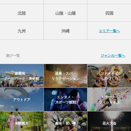
北陸
山陰・山陽
四国
九州
沖縄
エリア一覧へ
遊び一覧
ジャンル一覧へ
遊園地・
温泉・スパ・
ハンドメイド・
テーマパーク・美術館
リラクゼーション
ものづくり
エンタメ・
スポーツ・
アウトドア
スポーツ観戦
フィットネス
体験観光
趣味・習い事
花火大会