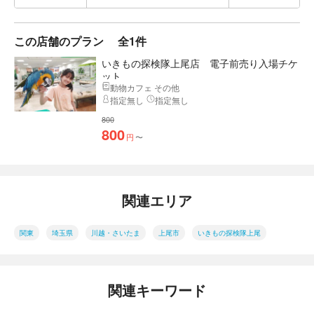
この店舗のプラン
全1件
いきもの探検隊上尾店 電子前売り入場チケ
ット
動物カフェ その他
指定無し
指定無し
800
800
円
〜
関連エリア
関東
埼玉県
川越・さいたま
上尾市
いきもの探検隊上尾
関連キーワード