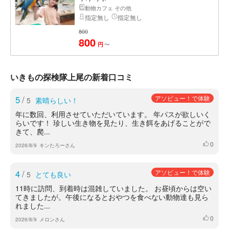
動物カフェ その他
指定無し
指定無し
800
800
〜
円
いきもの探検隊上尾の新着口コミ
5
/
アソビュー！で体験
5
素晴らしい！
年に数回、利用させていただいています。 年パスが欲しいく
らいです！ 珍しい生き物を見たり、生き餌をあげることがで
きて、爬...
0
いいね
2026/8/9
キンたろーさん
4
/
アソビュー！で体験
5
とても良い
11時に訪問、到着時は混雑していました。 お昼頃からは空い
てきましたが。午後になるとおやつを食べない動物達も見ら
れました...
0
いいね
2026/8/9
メロンさん