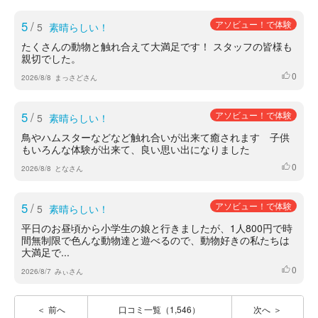
5
/
アソビュー！で体験
5
素晴らしい！
たくさんの動物と触れ合えて大満足です！ スタッフの皆様も
親切でした。
0
いいね
2026/8/8
まっさどさん
5
/
アソビュー！で体験
5
素晴らしい！
鳥やハムスターなどなど触れ合いが出来て癒されます 子供
もいろんな体験が出来て、良い思い出になりました
0
いいね
2026/8/8
となさん
5
/
アソビュー！で体験
5
素晴らしい！
平日のお昼頃から小学生の娘と行きましたが、1人800円で時
間無制限で色んな動物達と遊べるので、動物好きの私たちは
大満足で...
0
いいね
2026/8/7
みぃさん
前へ
口コミ一覧（1,546）
次へ