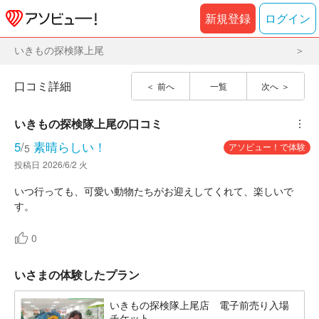
新規登録
ログイン
いきもの探検隊上尾
口コミ詳細
前へ
一覧
次へ
いきもの探検隊上尾
の口コミ
︙
5
/
素晴らしい！
アソビュー！で体験
5
投稿日
2026/6/2 火
いつ行っても、可愛い動物たちがお迎えしてくれて、楽しいで
す。
0
いさまの体験したプラン
いきもの探検隊上尾店 電子前売り入場
チケット