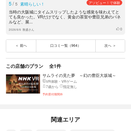
5
/
アソビュー！で体験
5
素晴らしい！
当時の大阪城にタイムスリップしたような感覚を味わえてと
ても良かった。VRだけでなく、黄金の茶室や豊臣兄弟のパネ
ルなど、展...
0
いいね
2026/6/6
敦盛さん
前へ
口コミ一覧（964）
次へ
この店舗のプラン
全1件
サムライの見た夢 ～幻の豊臣大坂城～
VR体験・VRゲーム
7歳から
指定無し
予約受付期間外
関連エリア