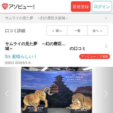
新規登録
ログイン
サムライの見た夢 ～幻の豊臣大坂城～
口コミ詳細
前へ
一覧
次へ
サムライの見た夢　～幻の豊臣大坂
︙
城～
の口コミ
5
/
素晴らしい！
アソビュー！で体験
5
投稿日
2026/6/3 水