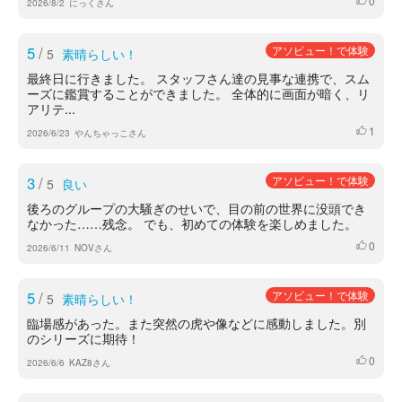
0
いいね
2026/8/2
にっくさん
5
/
アソビュー！で体験
5
素晴らしい！
最終日に行きました。 スタッフさん達の見事な連携で、スム
ーズに鑑賞することができました。 全体的に画面が暗く、リ
アリテ...
1
いいね
2026/6/23
やんちゃっこさん
3
/
アソビュー！で体験
5
良い
後ろのグループの大騒ぎのせいで、目の前の世界に没頭でき
なかった……残念。 でも、初めての体験を楽しめました。
0
いいね
2026/6/11
NOVさん
5
/
アソビュー！で体験
5
素晴らしい！
臨場感があった。また突然の虎や像などに感動しました。別
のシリーズに期待！
0
いいね
2026/6/6
KAZ8さん