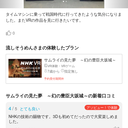
タイムマシンに乗って戦国時代に行ってきたような気分になりま
した。またVRの作品を見に行きたいです。
0
流しそうめんさまの体験したプラン
サムライの見た夢 ～幻の豊臣大坂城～
VR体験・VRゲーム
7歳から
指定無し
予約受付期間外
サムライの見た夢 ～幻の豊臣大坂城～の新着口コミ
4
/
アソビュー！で体験
5
とても良い
NHKの技術の賜物です。3Dも初めてだったので大変楽しめま
した。