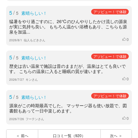
5
/
アソビュー！で体験
5
素晴らしい！
猛暑をやり過ごすのに、26℃のひんやりしたかけ流しの源泉
が実に気持ち良い。 もちろん温かい浴槽もあり、こちらも源
泉を加温...
0
いいね
2026/8/1
仙人もどきさん
5
/
アソビュー！で体験
5
素晴らしい！
歴史は古い温泉で施設は昔のままだが、温泉はとても良いで
す。 こちらの温泉に入ると睡眠の質が違います。
0
いいね
2026/7/27
キンさん
5
/
アソビュー！で体験
5
素晴らしい！
源泉がこの時期最高でした。 マッサージ器も使い放題で、図
書館もあって一日中楽しめます。
0
いいね
2026/7/26
フーテンさん
前へ
口コミ一覧（920）
次へ