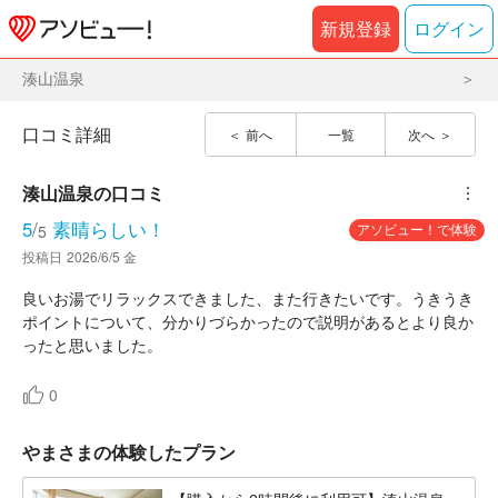
新規登録
ログイン
湊山温泉
口コミ詳細
前へ
一覧
次へ
湊山温泉
の口コミ
︙
5
/
素晴らしい！
アソビュー！で体験
5
投稿日
2026/6/5 金
良いお湯でリラックスできました、また行きたいです。うきうき
ポイントについて、分かりづらかったので説明があるとより良か
ったと思いました。
0
やまさまの体験したプラン