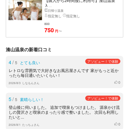
【購入から2時間後に利用可】湊山温泉
入...
日帰り温泉
指定無し
指定無し
800
750
〜
円
湊山温泉の新着口コミ
4
/
アソビュー！で体験
5
とても良い
レトロな雰囲気で大好きなお風呂屋さんです 家がもっと近か
ったら毎日通いたいくらい！
0
いいね
2026/8/3
しなもんさん
5
/
アソビュー！で体験
5
素晴らしい！
登山後に伺いました。 追加で喫泉もつけました。 源泉かけ流
しの贅沢さと喫泉のまったり感で整いました。 次回も利用し
たいと...
0
いいね
2026/8/1
たっちょさん