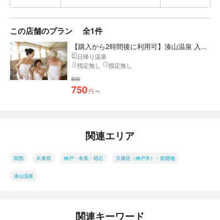
この店舗のプラン
全1件
【購入から2時間後に利用可】湊山温泉 入...
日帰り温泉
指定無し
指定無し
800
750
円
〜
関連エリア
関西
兵庫県
神戸・有馬・明石
兵庫区（神戸市）・新開地
湊山温泉
関連キーワード