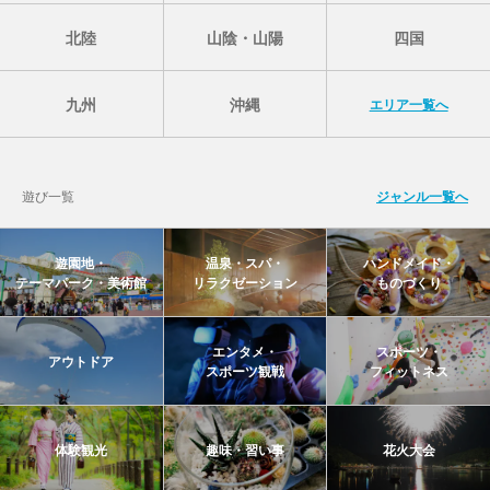
北陸
山陰・山陽
四国
九州
沖縄
エリア一覧へ
遊び一覧
ジャンル一覧へ
遊園地・
温泉・スパ・
ハンドメイド・
テーマパーク・美術館
リラクゼーション
ものづくり
エンタメ・
スポーツ・
アウトドア
スポーツ観戦
フィットネス
体験観光
趣味・習い事
花火大会