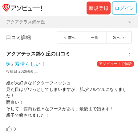
新規登録
ログイン
アクアテラス錦ケ丘
口コミ詳細
前へ
一覧
次へ
アクアテラス錦ケ丘
の口コミ
︙
5
/
素晴らしい！
アソビュー！で体験
5
投稿日
2026/6/6 土
娘が大好きなドクターフィッシュ！
見た目はザワっとしてしまいますが、肌がツルツルになりまし
た！
面白い！
そして、館内も色々なブースがあり、最後まで飽きず！
親子で癒されました！
0