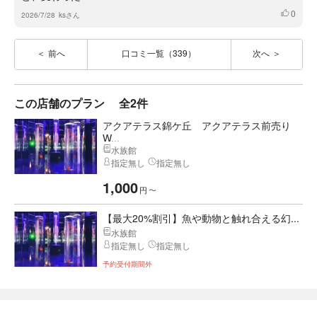
0
いいね
2026/7/28
ksさん
前へ
口コミ一覧（339）
次へ
この店舗のプラン
全2件
アクアテラス錦ケ丘 アクアテラス前売り
W...
水族館
指定無し
指定無し
1,000
円
〜
【最大20%割引】魚や動物と触れ合える幻...
水族館
指定無し
指定無し
予約受付期間外