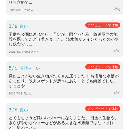
りも含めて...
0
いいね
2026/8/2
りつさん
3
/
アソビュー！で体験
5
良い
子供を公園に連れて行く予定が、雨だった為、急遽屋内の施
設を探してたどり着きました。 淡水魚がメインだったのが少
し残念でし...
0
いいね
2026/8/2
たかよきさん
5
/
アソビュー！で体験
5
素晴らしい！
見たことがない生き物がたくさん居ました！ お洒落な水槽が
あったり、映えスポットが所々にあり、とても綺麗でした。
ずっとや...
0
いいね
2026/7/28
Nさん
3
/
アソビュー！で体験
5
良い
とてもちょうど良いレジャーになりました。 目玉の生物や、
きらびやかなショーなどがある大きな水族館ではないけれ
ど、変わった...