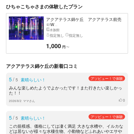
ひちゃこちゃさまの体験したプラン
アクアテラス錦ケ丘 アクアテラス前売
りW...
水族館
指定無し
指定無し
1,000
〜
円
アクアテラス錦ケ丘の新着口コミ
5
/
アソビュー！で体験
5
素晴らしい！
みんな楽しめたようでよかったです！また行きたい楽しかっ
た！！
0
いいね
2026/8/2
ママさん
5
/
アソビュー！で体験
5
素晴らしい！
この規模感、価格にしては凄く満足 大きな水槽や、イルカな
どは居ないが様々な水棲生物、小動物などふれあいやエサや