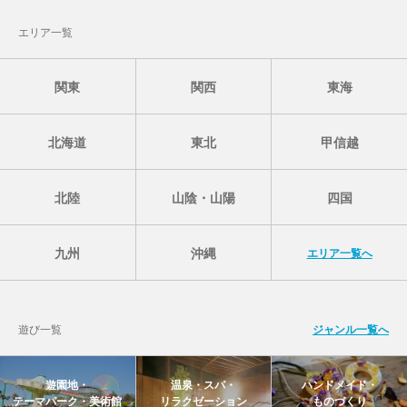
エリア一覧
関東
関西
東海
北海道
東北
甲信越
北陸
山陰・山陽
四国
九州
沖縄
エリア一覧へ
遊び一覧
ジャンル一覧へ
遊園地・
温泉・スパ・
ハンドメイド・
テーマパーク・美術館
リラクゼーション
ものづくり