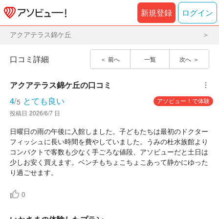
新規登録
ログイン
アクアテラス錦ケ丘
口コミ詳細
前へ
一覧
次へ
アクアテラス錦ケ丘
の口コミ
︙
4
/
とても良い
アソビュー！で体験
5
投稿日
2026/6/7 日
日曜日の雨の午後に入館しました。子どもたちは最初のドクター
フィッシュに長い時間を費やしていました。うみの杜水族館より
コンパクトで客数も少なく手ごろな値段、アソビューだと土日は
少しお安く買えます。ベンチもちょこちょこあって静かにゆった
り過ごせます。
0