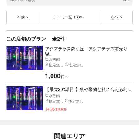
2026/7/28
ksさん
前へ
口コミ一覧（339）
次へ
この店舗のプラン
全2件
アクアテラス錦ケ丘 アクアテラス前売り
W...
水族館
指定無し
指定無し
1,000
円
〜
【最大20%割引】魚や動物と触れ合える幻...
水族館
指定無し
指定無し
予約受付期間外
関連エリア