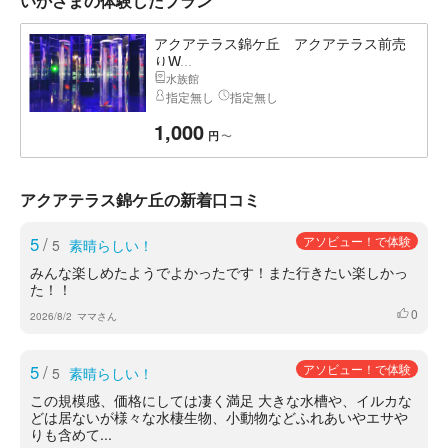
いかさまの体験したプラン
アクアテラス錦ケ丘 アクアテラス前売
りW...
水族館
指定無し
指定無し
1,000
〜
円
アクアテラス錦ケ丘の新着口コミ
5
/
アソビュー！で体験
5
素晴らしい！
みんな楽しめたようでよかったです！また行きたい楽しかっ
た！！
0
いいね
2026/8/2
ママさん
5
/
アソビュー！で体験
5
素晴らしい！
この規模感、価格にしては凄く満足 大きな水槽や、イルカな
どは居ないが様々な水棲生物、小動物などふれあいやエサや
りも含めて...