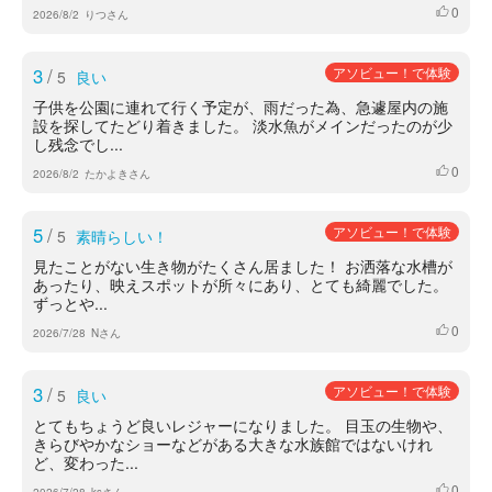
0
いいね
2026/8/2
りつさん
3
/
アソビュー！で体験
5
良い
子供を公園に連れて行く予定が、雨だった為、急遽屋内の施
設を探してたどり着きました。 淡水魚がメインだったのが少
し残念でし...
0
いいね
2026/8/2
たかよきさん
5
/
アソビュー！で体験
5
素晴らしい！
見たことがない生き物がたくさん居ました！ お洒落な水槽が
あったり、映えスポットが所々にあり、とても綺麗でした。
ずっとや...
0
いいね
2026/7/28
Nさん
3
/
アソビュー！で体験
5
良い
とてもちょうど良いレジャーになりました。 目玉の生物や、
きらびやかなショーなどがある大きな水族館ではないけれ
ど、変わった...
0
いいね