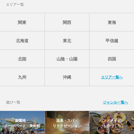
エリア一覧
関東
関西
東海
北海道
東北
甲信越
北陸
山陰・山陽
四国
九州
沖縄
エリア一覧へ
遊び一覧
ジャンル一覧へ
遊園地・
温泉・スパ・
ハンドメイド・
テーマパーク・美術館
リラクゼーション
ものづくり