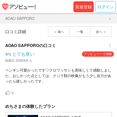
新規登録
ログイン
AOAO SAPPORO
口コミ詳細
前へ
一覧
次へ
AOAO SAPPORO
の口コミ
︙
4
/
とても良い
アソビュー！で体験
5
投稿日
2026/6/6 土
ペンギン可愛かったです♡クロワッサンも美味しくて感動しまし
た。おしかった点としては、クジラ類の映像がもう少し迫力があ
ったら嬉しかったです。
0
めちさまの体験したプラン