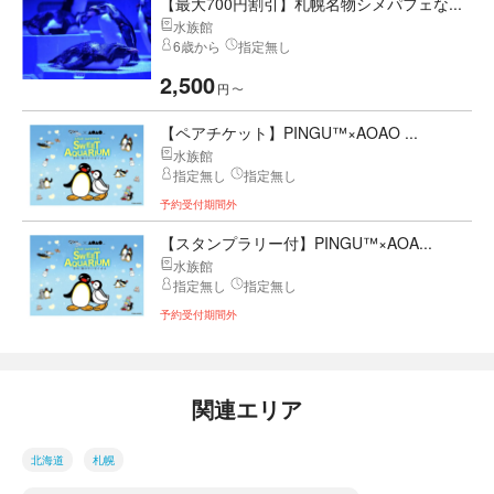
【最大700円割引】札幌名物シメパフェな...
水族館
6歳から
指定無し
2,500
円
〜
【ペアチケット】PINGU™×AOAO ...
水族館
指定無し
指定無し
予約受付期間外
【スタンプラリー付】PINGU™×AOA...
水族館
指定無し
指定無し
予約受付期間外
関連エリア
北海道
札幌