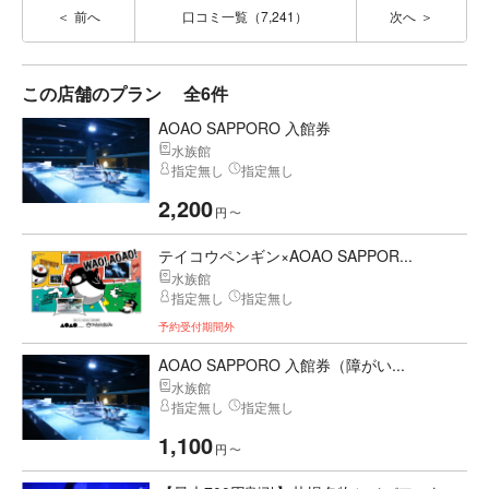
前へ
口コミ一覧（7,241）
次へ
この店舗のプラン
全6件
AOAO SAPPORO 入館券
水族館
指定無し
指定無し
2,200
円
〜
テイコウペンギン×AOAO SAPPOR...
水族館
指定無し
指定無し
予約受付期間外
AOAO SAPPORO 入館券（障がい...
水族館
指定無し
指定無し
1,100
円
〜