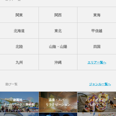
関東
関西
東海
北海道
東北
甲信越
北陸
山陰・山陽
四国
九州
沖縄
エリア一覧へ
遊び一覧
ジャンル一覧へ
遊園地・
温泉・スパ・
ハンドメイド・
テーマパーク・美術館
リラクゼーション
ものづくり