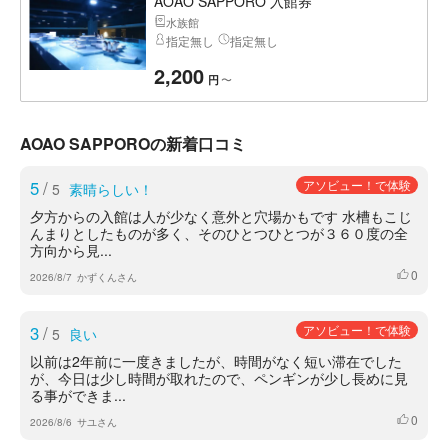
AOAO SAPPORO 入館券
水族館
指定無し
指定無し
2,200
〜
円
AOAO SAPPOROの新着口コミ
5
/
アソビュー！で体験
5
素晴らしい！
夕方からの入館は人が少なく意外と穴場かもです 水槽もこじ
んまりとしたものが多く、そのひとつひとつが３６０度の全
方向から見...
0
いいね
2026/8/7
かずくんさん
3
/
アソビュー！で体験
5
良い
以前は2年前に一度きましたが、時間がなく短い滞在でした
が、今日は少し時間が取れたので、ペンギンが少し長めに見
る事ができま...
0
いいね
2026/8/6
サユさん