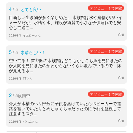
4
/
アソビュー！で体験
5
とても良い
目新しい生き物が多く楽しめた。 水族館は水や建物が汚いイ
メージだが、水槽や水、施設が綺麗で小さな子供連れでも安
心して過ご...
0
いいね
2026/8/4
イエローさん
5
/
アソビュー！で体験
5
素晴らしい！
空いてる！ 首都圏の水族館はどこもかしこも魚を見にきたの
か人間を見にきたのかわからないくらい混んでいるので、床
が見える水...
0
いいね
2026/8/3
TTさん
2
/
アソビュー！で体験
5段階中
外人が水槽のヘリ部分に子供をあげていたらベビーカーで進
路を塞いでいたりとめちゃくちゃだったのにそれを監視して
注意するスタ...
0
いいね
2026/8/3
バハムさん