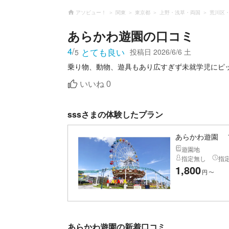
アソビュー！
関東
東京都
上野・浅草・両国
荒川区
あらかわ遊園
の口コミ
4
/
とても良い
投稿日
2026/6/6 土
5
いいね
0
sssさまの体験したプラン
あらかわ遊園 
遊園地
指定無し
指
1,800
円
〜
あらかわ遊園の新着口コミ