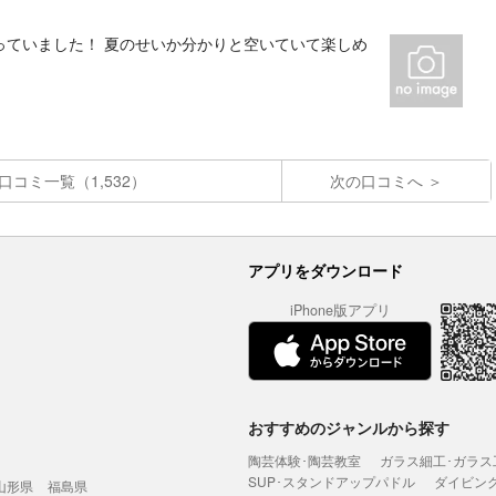
っていました！ 夏のせいか分かりと空いていて楽しめ
口コミ一覧（1,532）
次の口コミへ
アプリをダウンロード
iPhone版アプリ
おすすめのジャンルから探す
陶芸体験･陶芸教室
ガラス細工･ガラス
SUP･スタンドアップパドル
ダイビン
山形県
福島県