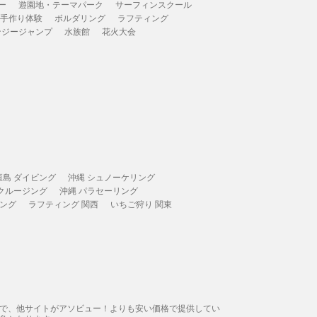
ー
遊園地・テーマパーク
サーフィンスクール
 手作り体験
ボルダリング
ラフティング
ンジージャンプ
水族館
花火大会
垣島 ダイビング
沖縄 シュノーケリング
 クルージング
沖縄 パラセーリング
ィング
ラフティング 関西
いちご狩り 関東
態で、他サイトがアソビュー！よりも安い価格で提供してい