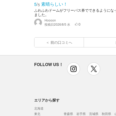
素晴らしい！
5
/
5
ふわふわドームがフリーパス券でできるようにな
ました。
Hoooon
0
投稿日
2026/8/5 水
前の口コミへ
FOLLOW US！
instagram
x
エリアから探す
北海道
東北
青森県
岩手県
宮城県
秋田県