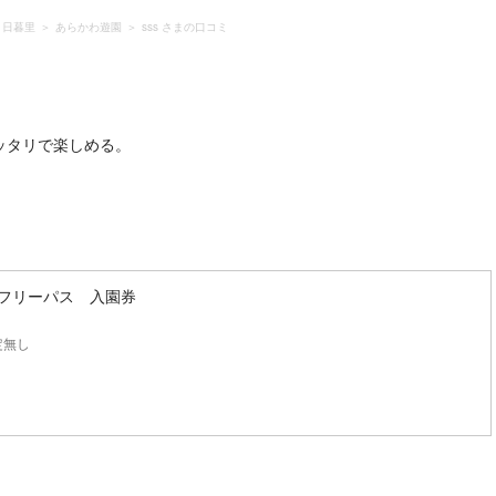
・日暮里
あらかわ遊園
sss さまの口コミ
フリーパス 入園券
定無し