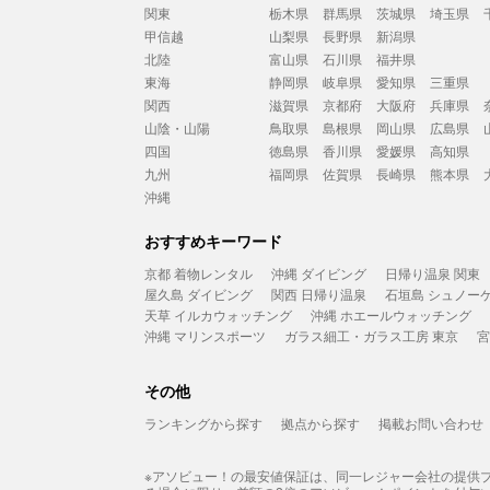
関東
栃木県
群馬県
茨城県
埼玉県
甲信越
山梨県
長野県
新潟県
北陸
富山県
石川県
福井県
東海
静岡県
岐阜県
愛知県
三重県
関西
滋賀県
京都府
大阪府
兵庫県
山陰・山陽
鳥取県
島根県
岡山県
広島県
四国
徳島県
香川県
愛媛県
高知県
九州
福岡県
佐賀県
長崎県
熊本県
沖縄
おすすめキーワード
京都 着物レンタル
沖縄 ダイビング
日帰り温泉 関東
屋久島 ダイビング
関西 日帰り温泉
石垣島 シュノー
天草 イルカウォッチング
沖縄 ホエールウォッチング
沖縄 マリンスポーツ
ガラス細工・ガラス工房 東京
宮
その他
ランキングから探す
拠点から探す
掲載お問い合わせ
※アソビュー！の最安値保証は、同一レジャー会社の提供