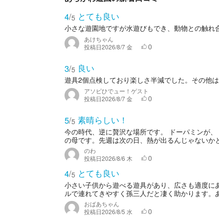
とても良い
4
/
5
小さな遊園地ですが水遊びもでき、動物との触れ
あけちゃん
0
投稿日
2026/8/7 金
良い
3
/
5
遊具2個点検しており楽しさ半減でした。その他
アソビひでュー！ゲスト
0
投稿日
2026/8/7 金
素晴らしい！
5
/
5
今の時代、逆に贅沢な場所です。 ドーパミンが
の母です。先週は次の日、熱が出るんじゃないかと
のわ
0
投稿日
2026/8/6 木
とても良い
4
/
5
小さい子供から遊べる遊具があり、広さも適度に
ルで連れてきやすく孫三人だと凄く助かります。
おばあちゃん
0
投稿日
2026/8/5 水