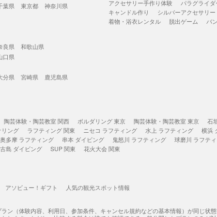
アクセサリー手作り体験
パラグライダ
千葉県
東京都
神奈川県
キャンドル作り
シルバーアクセサリー
着物・浴衣レンタル
脱出ゲーム
バ
奈良県
和歌山県
山口県
大分県
宮崎県
鹿児島県
陶芸体験・陶芸教室 関西
ボルダリング 東京
陶芸体験・陶芸教室 東京
石
ケリング
ラフティング 関東
ニセコ ラフティング
水上 ラフティング
横浜
奥多摩 ラフティング
串本 ダイビング
鬼怒川 ラフティング
球磨川 ラフテ
古島 ダイビング
SUP 関東
花火大会 関東
アソビュー！ギフト
人気の観光スポット情報
プラン（体験内容、利用日、参加条件、キャンセル規約などの基本情報）が同じ状