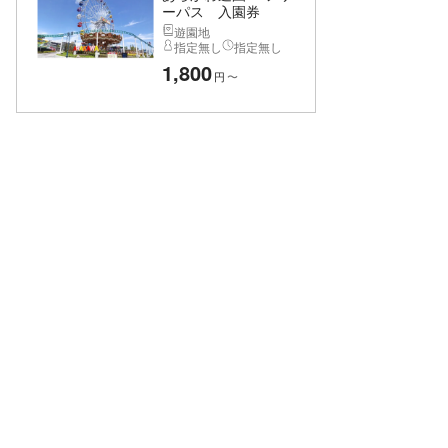
ーパス 入園券
遊園地
指定無し
指定無し
1,800
円
〜