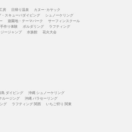
工房
日帰り温泉
カヌー･カヤック
グ・スキューバダイビング
シュノーケリング
ー
遊園地・テーマパーク
サーフィンスクール
 手作り体験
ボルダリング
ラフティング
ンジージャンプ
水族館
花火大会
垣島 ダイビング
沖縄 シュノーケリング
 クルージング
沖縄 パラセーリング
ィング
ラフティング 関西
いちご狩り 関東