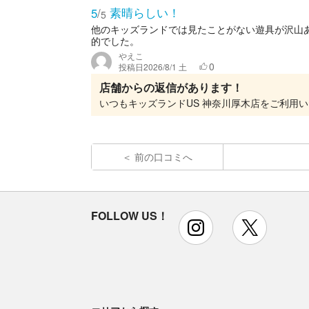
素晴らしい！
5
/
5
他のキッズランドでは見たことがない遊具が沢山
的でした。
やえこ
0
投稿日
2026/8/1 土
店舗からの返信があります！
前の口コミへ
FOLLOW US！
instagram
x