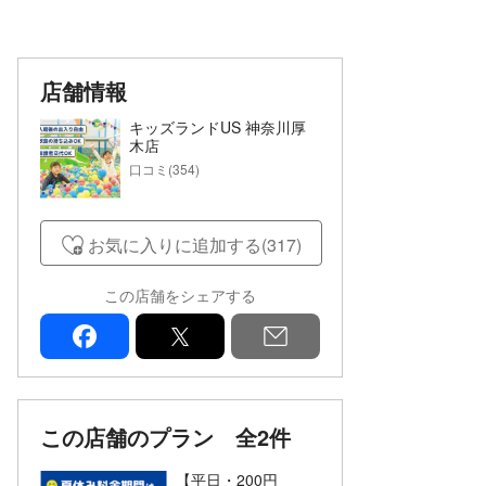
店舗情報
キッズランドUS 神奈川厚
木店
口コミ(354)
お気に入りに追加する(317)
この店舗をシェアする
facebook
x
mail
この店舗のプラン
全2件
【平日・200円