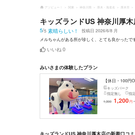
アソビュー！
関東
神奈川県
厚木・海老名
厚木市
キッズランドUS 神奈川厚木
5
/
素晴らしい！
投稿日
2026/6/8 月
5
メルちゃんがある所が珍しく、とても良かったで
いいね
0
みいさまの体験したプラン
【休日・100円
キッズパーク
指定無し
指
1,200
1,300
円
キッズランドUS 神奈川厚木店の新着口コミ