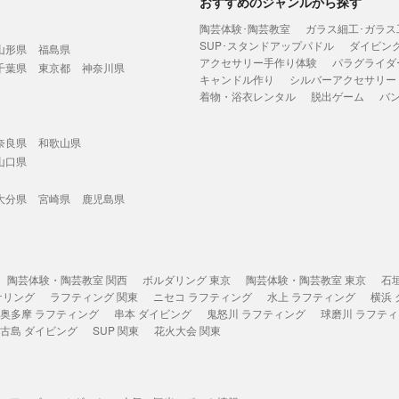
おすすめのジャンルから探す
陶芸体験･陶芸教室
ガラス細工･ガラス
SUP･スタンドアップパドル
ダイビン
山形県
福島県
アクセサリー手作り体験
パラグライダ
千葉県
東京都
神奈川県
キャンドル作り
シルバーアクセサリー
着物・浴衣レンタル
脱出ゲーム
バ
奈良県
和歌山県
山口県
大分県
宮崎県
鹿児島県
陶芸体験・陶芸教室 関西
ボルダリング 東京
陶芸体験・陶芸教室 東京
石
ケリング
ラフティング 関東
ニセコ ラフティング
水上 ラフティング
横浜
奥多摩 ラフティング
串本 ダイビング
鬼怒川 ラフティング
球磨川 ラフテ
古島 ダイビング
SUP 関東
花火大会 関東