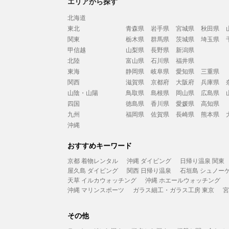
エリアから探す
北海道
東北
青森県
岩手県
宮城県
秋田県
関東
栃木県
群馬県
茨城県
埼玉県
甲信越
山梨県
長野県
新潟県
北陸
富山県
石川県
福井県
東海
静岡県
岐阜県
愛知県
三重県
関西
滋賀県
京都府
大阪府
兵庫県
山陰・山陽
鳥取県
島根県
岡山県
広島県
四国
徳島県
香川県
愛媛県
高知県
九州
福岡県
佐賀県
長崎県
熊本県
沖縄
おすすめキーワード
京都 着物レンタル
沖縄 ダイビング
日帰り温泉 関東
屋久島 ダイビング
関西 日帰り温泉
石垣島 シュノー
天草 イルカウォッチング
沖縄 ホエールウォッチング
沖縄 マリンスポーツ
ガラス細工・ガラス工房 東京
宮
その他