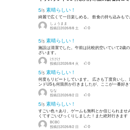
素晴らしい！
5
/
5
綺麗で広くて一日楽しめる。 飲食の持ち込みもで
しょうまま
0
投稿日
2026/8/8 土
素晴らしい！
5
/
5
施設は清潔でした。午前は比較的空いていて2歳
ざいます。
けけけ
0
投稿日
2026/8/4 火
素晴らしい！
5
/
5
何度もリピートしています。 広さも丁度良いし、
ンドUSも何箇所か行きましたが、ここが一番好き
なな
0
投稿日
2026/8/2 日
素晴らしい！
5
/
5
すごい色々あり、ゲームも無料とか信じられませ
くてすごいびっくりしました！また絶対行きます
BCBC
0
投稿日
2026/8/2 日