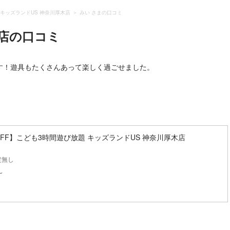
キッズランドUS 神奈川厚木店
みい さまの口コミ
店
の口コミ
す！遊具もたくさんあって楽しく過ごせました。
OFF】こども3時間遊び放題 キッズランドUS 神奈川厚木店
定無し
〜