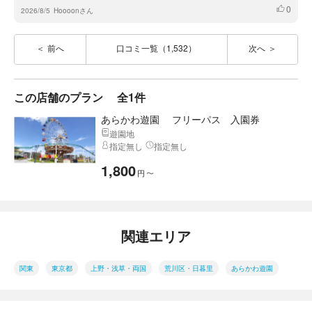
0
いいね
2026/8/5
Hoooonさん
前へ
口コミ一覧（1,532）
次へ
この店舗のプラン
全1件
あらかわ遊園 フリーパス 入園券
遊園地
指定無し
指定無し
1,800
円
〜
関連エリア
関東
東京都
上野・浅草・両国
荒川区・日暮里
あらかわ遊園