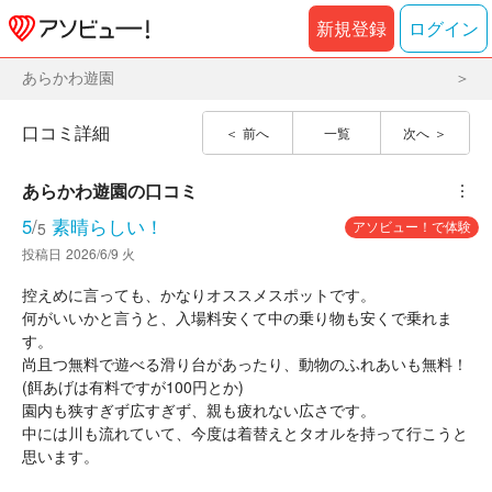
新規登録
ログイン
あらかわ遊園
口コミ詳細
前へ
一覧
次へ
あらかわ遊園
の口コミ
︙
5
/
素晴らしい！
アソビュー！で体験
5
投稿日
2026/6/9 火
控えめに言っても、かなりオススメスポットです。
何がいいかと言うと、入場料安くて中の乗り物も安くで乗れま
す。
尚且つ無料で遊べる滑り台があったり、動物のふれあいも無料！
(餌あげは有料ですが100円とか)
園内も狭すぎず広すぎず、親も疲れない広さです。
中には川も流れていて、今度は着替えとタオルを持って行こうと
思います。