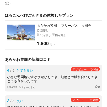
0
はるごんべびごんさまの体験したプラン
あらかわ遊園 フリーパス 入園券
遊園地
指定無し
指定無し
1,800
〜
円
あらかわ遊園の新着口コミ
4
/
アソビュー！で体験
5
とても良い
小さな遊園地ですが水遊びもでき、動物との触れ合いもでき
とても良かったです。
0
いいね
2026/8/7
あけちゃんさん
3
/
アソビュー！で体験
5
良い