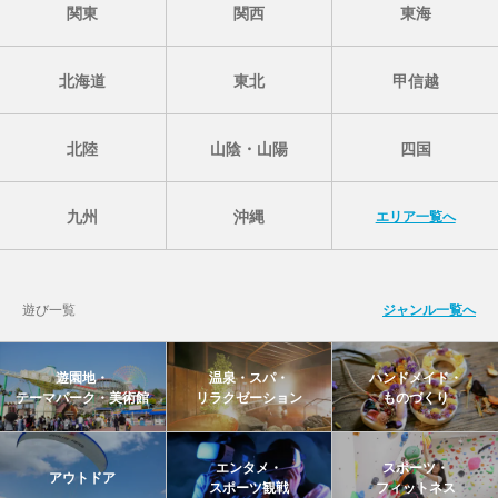
関東
関西
東海
北海道
東北
甲信越
北陸
山陰・山陽
四国
九州
沖縄
エリア一覧へ
遊び一覧
ジャンル一覧へ
遊園地・
温泉・スパ・
ハンドメイド・
テーマパーク・美術館
リラクゼーション
ものづくり
エンタメ・
スポーツ・
アウトドア
スポーツ観戦
フィットネス