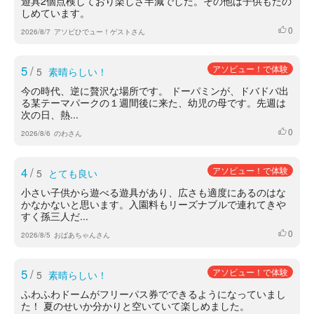
遊具2個点検しており楽しさ半減でした。その他は子供もたの
しめています。
0
いいね
2026/8/7
アソビひでュー！ゲストさん
5
/
アソビュー！で体験
5
素晴らしい！
今の時代、逆に贅沢な場所です。 ドーパミンが、ドバドバ出
る某テーマパークの１週間後に来た、幼児の母です。先週は
次の日、熱...
0
いいね
2026/8/6
のわさん
4
/
アソビュー！で体験
5
とても良い
小さい子供から遊べる遊具があり、広さも適度にあるのはな
かなかないと思います。入園料もリーズナブルで連れてきや
すく孫三人だ...
0
いいね
2026/8/5
おばあちゃんさん
5
/
アソビュー！で体験
5
素晴らしい！
ふわふわドームがフリーパス券でできるようになっていまし
た！ 夏のせいか分かりと空いていて楽しめました。