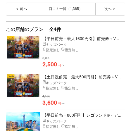
前へ
口コミ一覧（1,365）
次へ
この店舗のプラン
全4件
【平日前売・最大1600円引】前売券＋V...
キッズパーク
指定無し
指定無し
3,000
2,500
円
〜
【土日祝前売・最大500円引】前売券＋V...
キッズパーク
指定無し
指定無し
4,100
3,600
円
〜
【平日前売・800円引】レゴランド®・デ...
キッズパーク
指定無し
指定無し