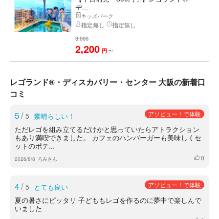
デ...
キッズパーク
指定無し
指定無し
3,000
2,200
〜
円
レゴランド®・ディスカバリー・センター 大阪の新着口
コミ
5
/
アソビュー！で体験
5
素晴らしい！
ただレゴを組み立てるだけかと思っていたらアトラクション
もあり満喫できました。 カフェのハンバーガーも美味しくセ
ットのポテ...
0
いいね
2026/8/8
ろみさん
4
/
アソビュー！で体験
5
とても良い
夏の暑さにピッタリ 子どももレゴを作るのに夢中で楽しんで
いました