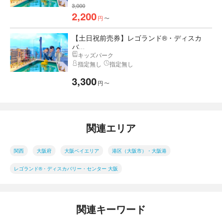
3,000
2,200
円
〜
【土日祝前売券】レゴランド®・ディスカ
バ...
キッズパーク
指定無し
指定無し
3,300
円
〜
関連エリア
関西
大阪府
大阪ベイエリア
港区（大阪市）・大阪港
レゴランド®・ディスカバリー・センター 大阪
関連キーワード