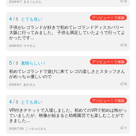
0
いいね
2026/8/7
まさごんさん
4
/
アソビュー！で体験
5
とても良い
子供がレゴランドが好きで初めてレゴランドディスカバリー
大阪に行ってみました。 子供も満足していたようで行ってよ
かったです...
0
いいね
2026/8/2
ママさん
5
/
アソビュー！で体験
5
素晴らしい！
初めてレゴランドで遊びに来て レゴの楽しさとスタッフさん
がめっちゃ優しいので
0
いいね
2026/8/1
あかさん
4
/
アソビュー！で体験
5
とても良い
VR付きチケットで入場しました。初めてのVRで初めは怖がっ
ていましたが、映像が始まると幼稚園児でも楽しむことがで
きました...
1
いいね
2026/7/28
こっちゃんさん