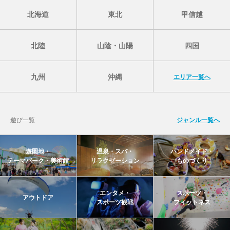
北海道
東北
甲信越
北陸
山陰・山陽
四国
九州
沖縄
エリア一覧へ
遊び一覧
ジャンル一覧へ
遊園地・
温泉・スパ・
ハンドメイド・
テーマパーク・美術館
リラクゼーション
ものづくり
エンタメ・
スポーツ・
アウトドア
スポーツ観戦
フィットネス