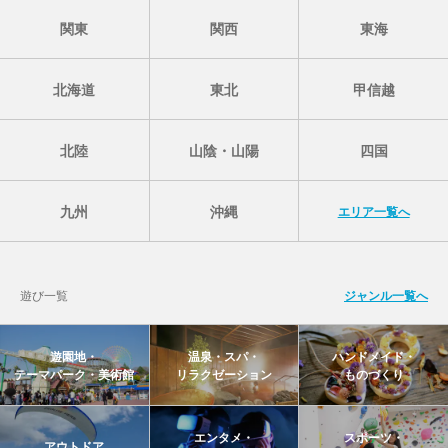
関東
関西
東海
北海道
東北
甲信越
北陸
山陰・山陽
四国
九州
沖縄
エリア一覧へ
遊び一覧
ジャンル一覧へ
遊園地・
温泉・スパ・
ハンドメイド・
テーマパーク・美術館
リラクゼーション
ものづくり
エンタメ・
スポーツ・
アウトドア