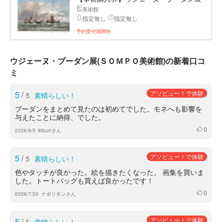
美術館
指定無し
指定無し
予約受付期間外
ウジェーヌ・ブーダン展(ＳＯＭＰＯ美術館)の新着口コ
ミ
5
/
アソビュー！で体験
5
素晴らしい！
ブーダンをまとめて見たのは初めてでした。モネへも影響を
与えたことに納得、でした。
0
いいね
2026/8/5
kitsunさん
5
/
アソビュー！で体験
5
素晴らしい！
色やタッチが良かった。絵を描きたくなった。 画集を買いま
した。トートバッグも買えば良かったです！
0
いいね
2026/7/26
ナポリタンさん
5
/
アソビュー！で体験