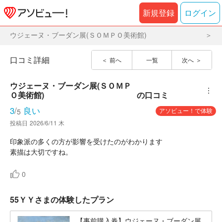
新規登録
ログイン
ウジェーヌ・ブーダン展(ＳＯＭＰＯ美術館)
口コミ詳細
前へ
一覧
次へ
ウジェーヌ・ブーダン展(ＳＯＭＰ
︙
Ｏ美術館)
の口コミ
3
/
良い
アソビュー！で体験
5
投稿日
2026/6/11 木
印象派の多くの方が影響を受けたのがわかります
素描は大切ですね。
0
55ＹＹさまの体験したプラン
【事前購入券】ウジェーヌ・ブーダン展