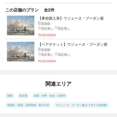
この店舗のプラン
全2件
【事前購入券】ウジェーヌ・ブーダン展
美術館
指定無し
指定無し
予約受付期間外
【ペアチケット】ウジェーヌ・ブーダン展
美術館
指定無し
指定無し
予約受付期間外
関連エリア
関東
東京都
新宿・中野・杉並・吉祥寺
新宿区・新宿・高田馬場・新大久保
ウジェーヌ・ブーダン展(ＳＯＭＰＯ美術館)