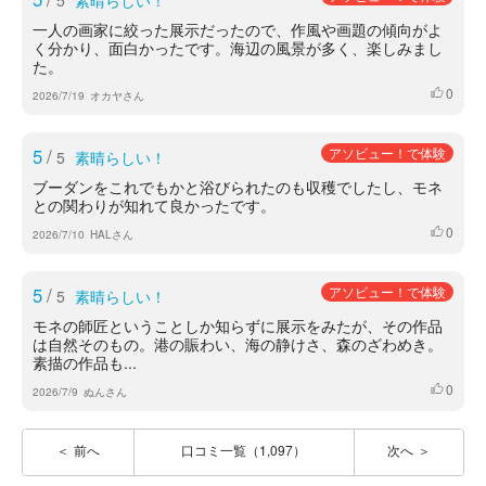
5
素晴らしい！
一人の画家に絞った展示だったので、作風や画題の傾向がよ
く分かり、面白かったです。海辺の風景が多く、楽しみまし
た。
0
いいね
2026/7/19
オカヤさん
5
/
アソビュー！で体験
5
素晴らしい！
ブーダンをこれでもかと浴びられたのも収穫でしたし、モネ
との関わりが知れて良かったです。
0
いいね
2026/7/10
HALさん
5
/
アソビュー！で体験
5
素晴らしい！
モネの師匠ということしか知らずに展示をみたが、その作品
は自然そのもの。港の賑わい、海の静けさ、森のざわめき。
素描の作品も...
0
いいね
2026/7/9
ぬんさん
前へ
口コミ一覧（1,097）
次へ