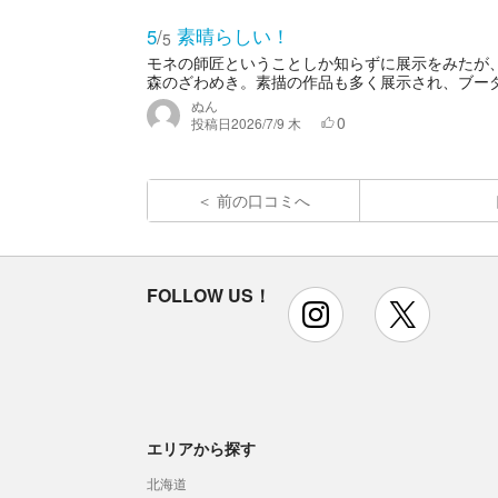
素晴らしい！
5
/
5
モネの師匠ということしか知らずに展示をみたが
森のざわめき。素描の作品も多く展示され、ブー
ぬん
0
投稿日
2026/7/9 木
前の口コミへ
FOLLOW US！
instagram
x
エリアから探す
北海道