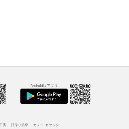
Android版アプリ
工房
日帰り温泉
カヌー･カヤック