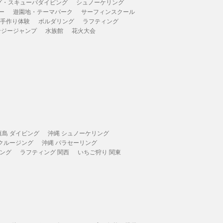
グ・スキューバダイビング
シュノーケリング
ー
遊園地・テーマパーク
サーフィンスクール
 手作り体験
ボルダリング
ラフティング
ンジージャンプ
水族館
花火大会
垣島 ダイビング
沖縄 シュノーケリング
 クルージング
沖縄 パラセーリング
ィング
ラフティング 関西
いちご狩り 関東