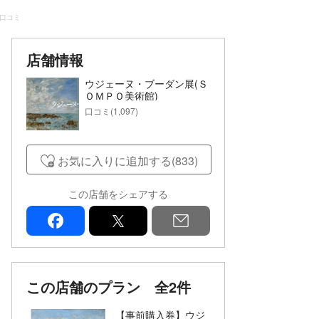
の口コミ
店舗情報
ウジェーヌ・ブーダン展(Ｓ
ＯＭＰＯ美術館)
口コミ(1,097)
お気に入りに追加する(833)
この店舗をシェアする
facebook
x
mail
この店舗のプラン
全2件
【事前購入券】ウジ