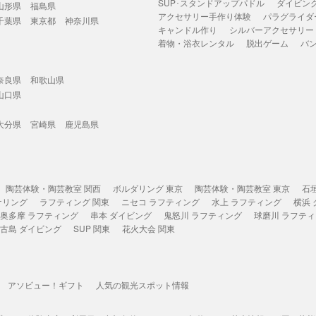
SUP･スタンドアップパドル
ダイビン
山形県
福島県
アクセサリー手作り体験
パラグライダ
千葉県
東京都
神奈川県
キャンドル作り
シルバーアクセサリー
着物・浴衣レンタル
脱出ゲーム
バ
奈良県
和歌山県
山口県
大分県
宮崎県
鹿児島県
陶芸体験・陶芸教室 関西
ボルダリング 東京
陶芸体験・陶芸教室 東京
石
ケリング
ラフティング 関東
ニセコ ラフティング
水上 ラフティング
横浜
奥多摩 ラフティング
串本 ダイビング
鬼怒川 ラフティング
球磨川 ラフテ
古島 ダイビング
SUP 関東
花火大会 関東
アソビュー！ギフト
人気の観光スポット情報