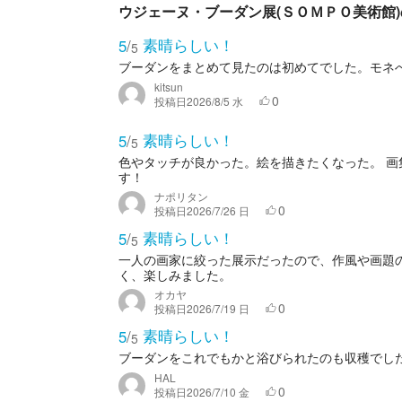
ウジェーヌ・ブーダン展(ＳＯＭＰＯ美術館
素晴らしい！
5
/
5
ブーダンをまとめて見たのは初めてでした。モネ
kitsun
0
投稿日
2026/8/5 水
素晴らしい！
5
/
5
色やタッチが良かった。絵を描きたくなった。 
す！
ナポリタン
0
投稿日
2026/7/26 日
素晴らしい！
5
/
5
一人の画家に絞った展示だったので、作風や画題
く、楽しみました。
オカヤ
0
投稿日
2026/7/19 日
素晴らしい！
5
/
5
ブーダンをこれでもかと浴びられたのも収穫でし
HAL
0
投稿日
2026/7/10 金