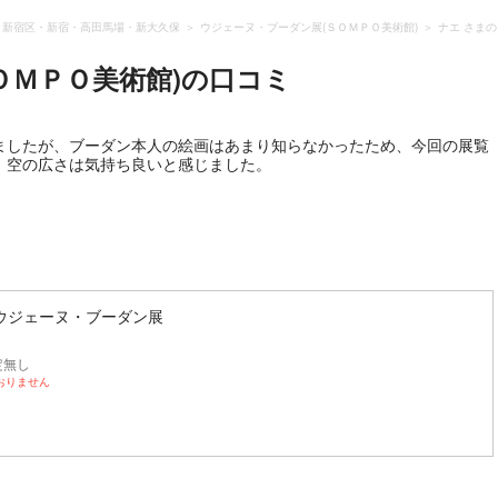
新宿区・新宿・高田馬場・新大久保
ウジェーヌ・ブーダン展(ＳＯＭＰＯ美術館)
ナエ さま
ＯＭＰＯ美術館)
の口コミ
ましたが、ブーダン本人の絵画はあまり知らなかったため、今回の展覧
、空の広さは気持ち良いと感じました。
ウジェーヌ・ブーダン展
定無し
おりません