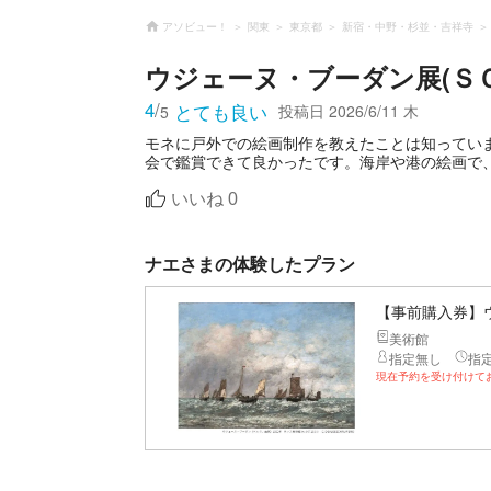
アソビュー！
関東
東京都
新宿・中野・杉並・吉祥寺
ウジェーヌ・ブーダン展(Ｓ
4
/
とても良い
投稿日
2026/6/11 木
5
モネに戸外での絵画制作を教えたことは知ってい
会で鑑賞できて良かったです。海岸や港の絵画で
いいね
0
ナエさまの体験したプラン
【事前購入券】
美術館
指定無し
指
現在予約を受け付けて