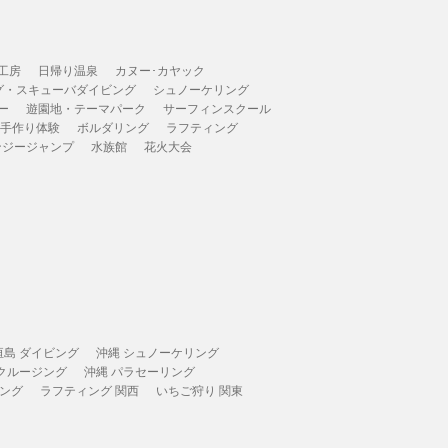
工房
日帰り温泉
カヌー･カヤック
グ・スキューバダイビング
シュノーケリング
ー
遊園地・テーマパーク
サーフィンスクール
 手作り体験
ボルダリング
ラフティング
ンジージャンプ
水族館
花火大会
垣島 ダイビング
沖縄 シュノーケリング
 クルージング
沖縄 パラセーリング
ィング
ラフティング 関西
いちご狩り 関東