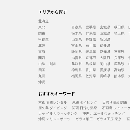
エリアから探す
北海道
東北
青森県
岩手県
宮城県
秋田県
関東
栃木県
群馬県
茨城県
埼玉県
甲信越
山梨県
長野県
新潟県
北陸
富山県
石川県
福井県
東海
静岡県
岐阜県
愛知県
三重県
関西
滋賀県
京都府
大阪府
兵庫県
山陰・山陽
鳥取県
島根県
岡山県
広島県
四国
徳島県
香川県
愛媛県
高知県
九州
福岡県
佐賀県
長崎県
熊本県
沖縄
おすすめキーワード
京都 着物レンタル
沖縄 ダイビング
日帰り温泉 関東
屋久島 ダイビング
関西 日帰り温泉
石垣島 シュノー
天草 イルカウォッチング
沖縄 ホエールウォッチング
沖縄 マリンスポーツ
ガラス細工・ガラス工房 東京
宮