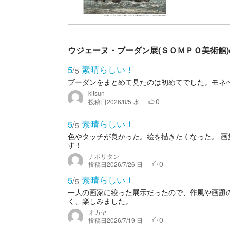
ウジェーヌ・ブーダン展(ＳＯＭＰＯ美術館
素晴らしい！
5
/
5
ブーダンをまとめて見たのは初めてでした。モネ
kitsun
0
投稿日
2026/8/5 水
素晴らしい！
5
/
5
色やタッチが良かった。絵を描きたくなった。 
す！
ナポリタン
0
投稿日
2026/7/26 日
素晴らしい！
5
/
5
一人の画家に絞った展示だったので、作風や画題
く、楽しみました。
オカヤ
0
投稿日
2026/7/19 日