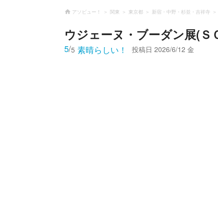
アソビュー！
関東
東京都
新宿・中野・杉並・吉祥寺
ウジェーヌ・ブーダン展(Ｓ
5
/
素晴らしい！
投稿日
2026/6/12 金
5