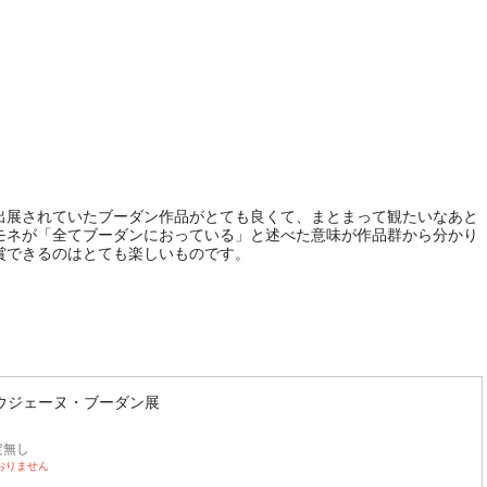
出展されていたブーダン作品がとても良くて、まとまって観たいなあと
モネが「全てブーダンにおっている」と述べた意味が作品群から分かり
賞できるのはとても楽しいものです。
ウジェーヌ・ブーダン展
定無し
おりません