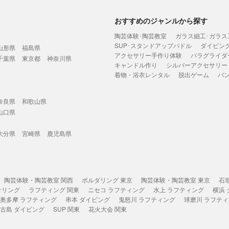
おすすめのジャンルから探す
陶芸体験･陶芸教室
ガラス細工･ガラス
SUP･スタンドアップパドル
ダイビン
山形県
福島県
アクセサリー手作り体験
パラグライダ
千葉県
東京都
神奈川県
キャンドル作り
シルバーアクセサリー
着物・浴衣レンタル
脱出ゲーム
バ
奈良県
和歌山県
山口県
大分県
宮崎県
鹿児島県
陶芸体験・陶芸教室 関西
ボルダリング 東京
陶芸体験・陶芸教室 東京
石
ケリング
ラフティング 関東
ニセコ ラフティング
水上 ラフティング
横浜
奥多摩 ラフティング
串本 ダイビング
鬼怒川 ラフティング
球磨川 ラフテ
古島 ダイビング
SUP 関東
花火大会 関東