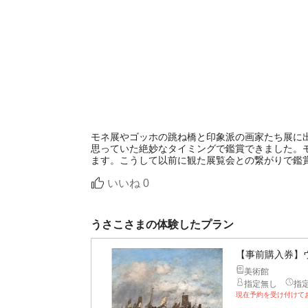
モネ展やゴッホの跳ね橋と印象派の画家たち展に
思っていた絶妙なタイミングで鑑賞できました。
ます。こうして以前に観た展覧会との繋がりで鑑
いいね
0
うさこさまの体験したプラン
【事前購入券】
美術館
指定無し
指
現在予約を受け付けて