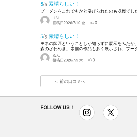
素晴らしい！
5
/
5
ブーダンをこれでもかと浴びられたのも収穫でし
HAL
0
投稿日
2026/7/10 金
素晴らしい！
5
/
5
モネの師匠ということしか知らずに展示をみたが
森のざわめき。素描の作品も多く展示され、ブー
ぬん
0
投稿日
2026/7/9 木
前の口コミへ
FOLLOW US！
instagram
x