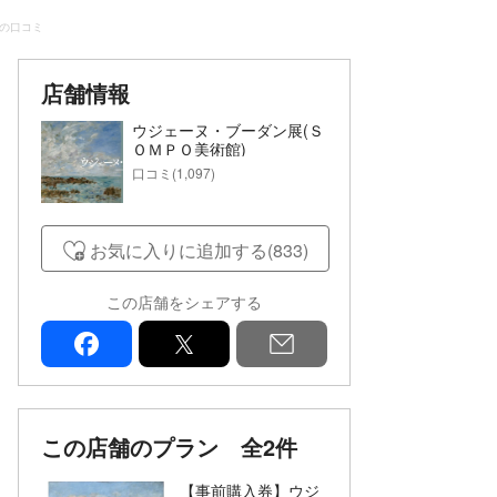
まの口コミ
店舗情報
ウジェーヌ・ブーダン展(Ｓ
ＯＭＰＯ美術館)
口コミ(1,097)
お気に入りに追加する(833)
この店舗をシェアする
facebook
x
mail
この店舗のプラン
全2件
【事前購入券】ウジ