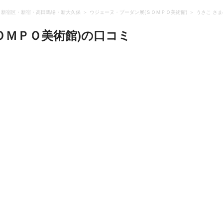
新宿区・新宿・高田馬場・新大久保
ウジェーヌ・ブーダン展(ＳＯＭＰＯ美術館)
うさこ さ
ＯＭＰＯ美術館)
の口コミ