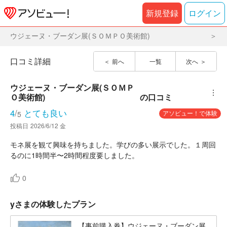
新規登録
ログイン
ウジェーヌ・ブーダン展(ＳＯＭＰＯ美術館)
口コミ詳細
前へ
一覧
次へ
ウジェーヌ・ブーダン展(ＳＯＭＰ
︙
Ｏ美術館)
の口コミ
4
/
とても良い
アソビュー！で体験
5
投稿日
2026/6/12 金
モネ展を観て興味を持ちました。学びの多い展示でした。１周回
るのに1時間半〜2時間程度要しました。
0
yさまの体験したプラン
【事前購入券】ウジェーヌ・ブーダン展