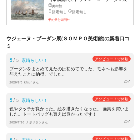
美術館
指定無し
指定無し
予約受付期間外
ウジェーヌ・ブーダン展(ＳＯＭＰＯ美術館)の新着口コ
ミ
5
/
アソビュー！で体験
5
素晴らしい！
ブーダンをまとめて見たのは初めてでした。モネへも影響を
与えたことに納得、でした。
0
いいね
2026/8/5
kitsunさん
5
/
アソビュー！で体験
5
素晴らしい！
色やタッチが良かった。絵を描きたくなった。 画集を買いま
した。トートバッグも買えば良かったです！
0
いいね
2026/7/26
ナポリタンさん
5
/
アソビュー！で体験