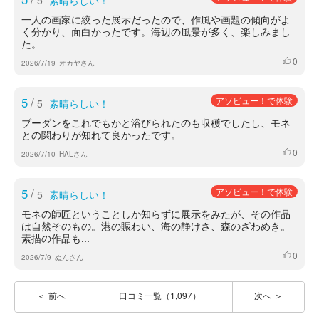
5
素晴らしい！
一人の画家に絞った展示だったので、作風や画題の傾向がよ
く分かり、面白かったです。海辺の風景が多く、楽しみまし
た。
0
いいね
2026/7/19
オカヤさん
5
/
アソビュー！で体験
5
素晴らしい！
ブーダンをこれでもかと浴びられたのも収穫でしたし、モネ
との関わりが知れて良かったです。
0
いいね
2026/7/10
HALさん
5
/
アソビュー！で体験
5
素晴らしい！
モネの師匠ということしか知らずに展示をみたが、その作品
は自然そのもの。港の賑わい、海の静けさ、森のざわめき。
素描の作品も...
0
いいね
2026/7/9
ぬんさん
前へ
口コミ一覧（1,097）
次へ