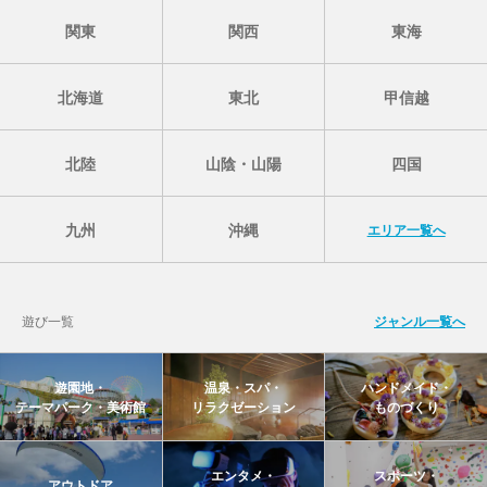
関東
関西
東海
北海道
東北
甲信越
北陸
山陰・山陽
四国
九州
沖縄
エリア一覧へ
遊び一覧
ジャンル一覧へ
遊園地・
温泉・スパ・
ハンドメイド・
テーマパーク・美術館
リラクゼーション
ものづくり
エンタメ・
スポーツ・
アウトドア