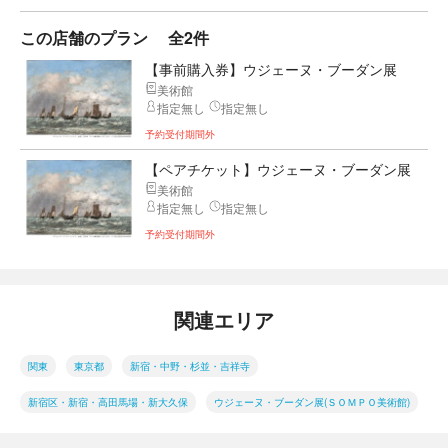
この店舗のプラン
全2件
【事前購入券】ウジェーヌ・ブーダン展
美術館
指定無し
指定無し
予約受付期間外
【ペアチケット】ウジェーヌ・ブーダン展
美術館
指定無し
指定無し
予約受付期間外
関連エリア
関東
東京都
新宿・中野・杉並・吉祥寺
新宿区・新宿・高田馬場・新大久保
ウジェーヌ・ブーダン展(ＳＯＭＰＯ美術館)