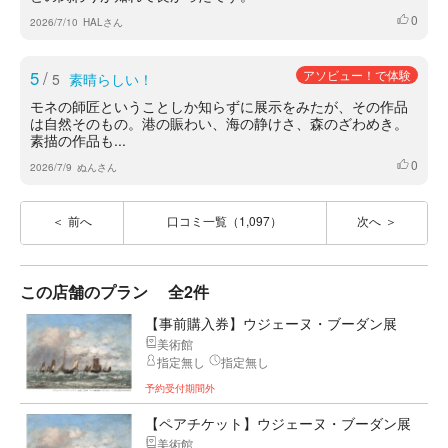
0
いいね
2026/7/10
HALさん
5
/
アソビュー！で体験
5
素晴らしい！
モネの師匠ということしか知らずに展示をみたが、その作品
は自然そのもの。港の賑わい、海の静けさ、森のざわめき。
素描の作品も...
0
いいね
2026/7/9
ぬんさん
前へ
口コミ一覧（1,097）
次へ
この店舗のプラン
全2件
【事前購入券】ウジェーヌ・ブーダン展
美術館
指定無し
指定無し
予約受付期間外
【ペアチケット】ウジェーヌ・ブーダン展
美術館