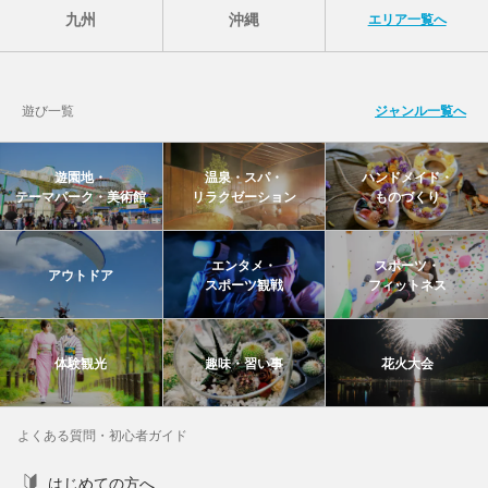
九州
沖縄
エリア一覧へ
遊び一覧
ジャンル一覧へ
遊園地・
温泉・スパ・
ハンドメイド・
テーマパーク・美術館
リラクゼーション
ものづくり
エンタメ・
スポーツ・
アウトドア
スポーツ観戦
フィットネス
体験観光
趣味・習い事
花火大会
よくある質問・初心者ガイド
はじめての方へ