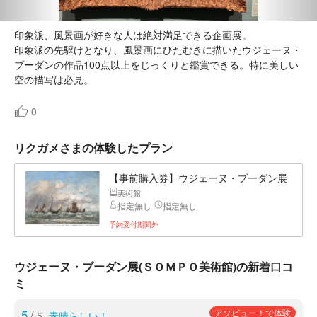
印象派、風景画が好きな人は絶対満足できる企画展。
印象派の先駆けとなり、風景画にひたむきに描いたウジェーヌ・
ブーダンの作品100点以上をじっくりと鑑賞できる。特に美しい
空の描写は必見。
0
リクガメさまの体験したプラン
【事前購入券】ウジェーヌ・ブーダン展
美術館
指定無し
指定無し
予約受付期間外
ウジェーヌ・ブーダン展(ＳＯＭＰＯ美術館)の新着口コ
ミ
5
/
アソビュー！で体験
5
素晴らしい！