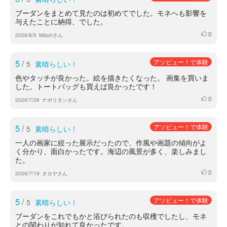
ブーダンをまとめて見たのは初めてでした。モネへも影響を
与えたことに納得、でした。
0
いいね
2026/8/5
kitsunさん
5
/
アソビュー！で体験
5
素晴らしい！
色やタッチが良かった。絵を描きたくなった。 画集を買いま
した。トートバッグも買えば良かったです！
0
いいね
2026/7/26
ナポリタンさん
5
/
アソビュー！で体験
5
素晴らしい！
一人の画家に絞った展示だったので、作風や画題の傾向がよ
く分かり、面白かったです。海辺の風景が多く、楽しみまし
た。
0
いいね
2026/7/19
オカヤさん
5
/
アソビュー！で体験
5
素晴らしい！
ブーダンをこれでもかと浴びられたのも収穫でしたし、モネ
との関わりが知れて良かったです。