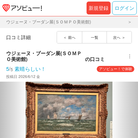
新規登録
ログイン
ウジェーヌ・ブーダン展(ＳＯＭＰＯ美術館)
口コミ詳細
前へ
一覧
次へ
ウジェーヌ・ブーダン展(ＳＯＭＰ
︙
Ｏ美術館)
の口コミ
5
/
素晴らしい！
アソビュー！で体験
5
投稿日
2026/6/12 金