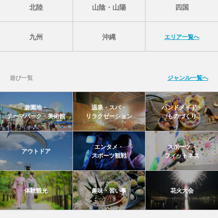
北陸
山陰・山陽
四国
九州
沖縄
エリア一覧へ
遊び一覧
ジャンル一覧へ
遊園地・
温泉・スパ・
ハンドメイド・
テーマパーク・美術館
リラクゼーション
ものづくり
エンタメ・
スポーツ・
アウトドア
スポーツ観戦
フィットネス
体験観光
趣味・習い事
花火大会