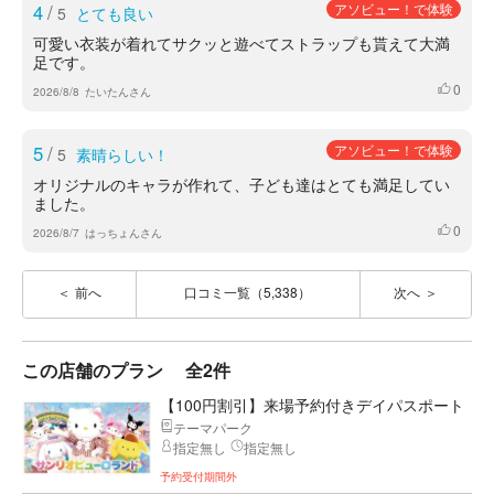
4
/
アソビュー！で体験
5
とても良い
可愛い衣装が着れてサクッと遊べてストラップも貰えて大満
足です。
0
いいね
2026/8/8
たいたんさん
5
/
アソビュー！で体験
5
素晴らしい！
オリジナルのキャラが作れて、子ども達はとても満足してい
ました。
0
いいね
2026/8/7
はっちょんさん
前へ
口コミ一覧（5,338）
次へ
この店舗のプラン
全2件
【100円割引】来場予約付きデイパスポート
テーマパーク
指定無し
指定無し
予約受付期間外