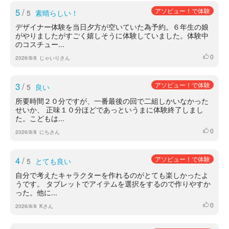
5
/
アソビュー！で体験
5
素晴らしい！
デザイナー体験を当日夕方が空いていた為予約。６年生の娘
がやりましたがすごく嬉しそうに体験していました。体験中
のコスチュー...
0
いいね
2026/8/8
じゃいりさん
3
/
アソビュー！で体験
5
良い
所要時間２０分ですが、一番最後の回で二組しかいなかった
せいか、 正味１０分ほどであっというまに体験終了しまし
た。こどもは...
0
いいね
2026/8/8
にちさん
4
/
アソビュー！で体験
5
とても良い
自分で考えたキャラクターを作れるのがとても楽しかったよ
うです。 タブレットでアイテムを選択をするので作りやすか
った。他に...
0
いいね
2026/8/8
Kさん