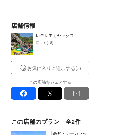
店舗情報
レモレモカヤックス
口コミ(18)
お気に入りに追加する(7)
この店舗をシェアする
facebook
x
mail
この店舗のプラン
全2件
【高知・シーカヤッ