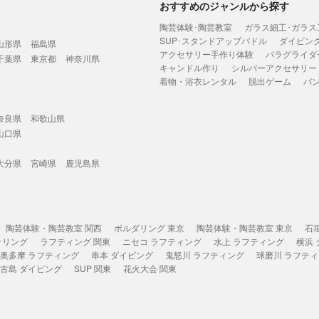
おすすめのジャンルから探す
陶芸体験･陶芸教室
ガラス細工･ガラス
SUP･スタンドアップパドル
ダイビン
山形県
福島県
アクセサリー手作り体験
パラグライダ
千葉県
東京都
神奈川県
キャンドル作り
シルバーアクセサリー
着物・浴衣レンタル
脱出ゲーム
バ
奈良県
和歌山県
山口県
大分県
宮崎県
鹿児島県
陶芸体験・陶芸教室 関西
ボルダリング 東京
陶芸体験・陶芸教室 東京
石
ケリング
ラフティング 関東
ニセコ ラフティング
水上 ラフティング
横浜
奥多摩 ラフティング
串本 ダイビング
鬼怒川 ラフティング
球磨川 ラフテ
古島 ダイビング
SUP 関東
花火大会 関東