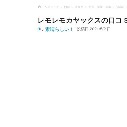
アソビュー！
四国
高知県
高知・須崎・南国
須崎市
レモレモカヤックス
の口コ
5
/
素晴らしい！
投稿日
2021/5/2 日
5