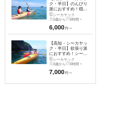
ク・半日】のんびり
派におすすめ！穏...
シーカヤック
3歳から
3時間 ~
6,000
円
〜
【高知・シーカヤッ
ク・半日】欲張り派
におすすめ！シー...
シーカヤック
3歳から
3時間 ~
7,000
円
〜