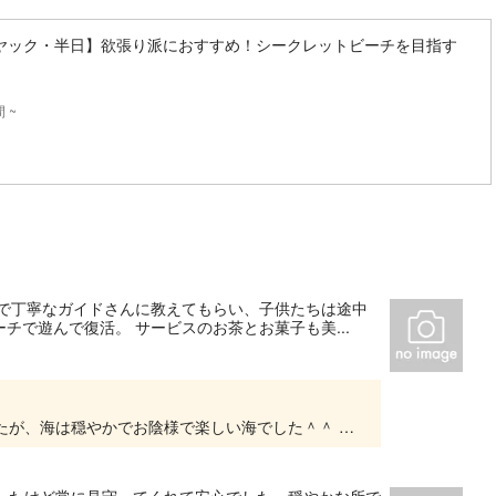
ヤック・半日】欲張り派におすすめ！シークレットビーチを目指す
 ~
切で丁寧なガイドさんに教えてもらい、子供たちは途中
で遊んで復活。 サービスのお茶とお菓子も美...
この度はありがとうございました！ 暑い日でしたが、海は穏やかでお陰様で楽しい海でした＾＾ レビューまでしていただき、ありがとうございます。 またぜひ遊びにいらして下さい。