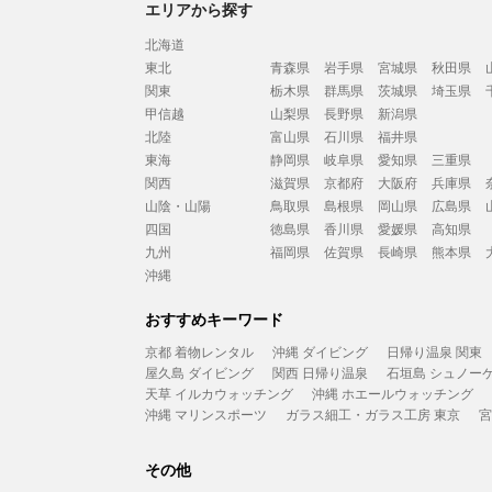
エリアから探す
北海道
東北
青森県
岩手県
宮城県
秋田県
関東
栃木県
群馬県
茨城県
埼玉県
甲信越
山梨県
長野県
新潟県
北陸
富山県
石川県
福井県
東海
静岡県
岐阜県
愛知県
三重県
関西
滋賀県
京都府
大阪府
兵庫県
山陰・山陽
鳥取県
島根県
岡山県
広島県
四国
徳島県
香川県
愛媛県
高知県
九州
福岡県
佐賀県
長崎県
熊本県
沖縄
おすすめキーワード
京都 着物レンタル
沖縄 ダイビング
日帰り温泉 関東
屋久島 ダイビング
関西 日帰り温泉
石垣島 シュノー
天草 イルカウォッチング
沖縄 ホエールウォッチング
沖縄 マリンスポーツ
ガラス細工・ガラス工房 東京
宮
その他