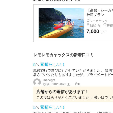
【高知・シーカ
神島プラン
シーカヤック
3歳から
3時間
7,000
円
〜
レモレモカヤックスの新着口コミ
素晴らしい！
5
/
5
親族旅行で遊びに行かせていただきました。 親
暑さでバタたりもありましたが、プライベートビーチ
mattegra
0
投稿日
2025/8/23 土
店舗からの返信があります！
素晴らしい！
5
/
5