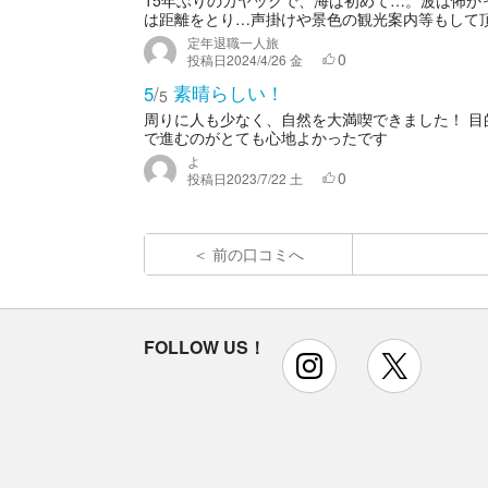
15年ぶりのカヤックで、海は初めて…。波は怖
は距離をとり…声掛けや景色の観光案内等もして頂
定年退職一人旅
0
投稿日
2024/4/26 金
素晴らしい！
5
/
5
周りに人も少なく、自然を大満喫できました！ 
で進むのがとても心地よかったです
よ
0
投稿日
2023/7/22 土
前の口コミへ
FOLLOW US！
instagram
x