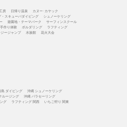
工房
日帰り温泉
カヌー･カヤック
グ・スキューバダイビング
シュノーケリング
ー
遊園地・テーマパーク
サーフィンスクール
 手作り体験
ボルダリング
ラフティング
ンジージャンプ
水族館
花火大会
垣島 ダイビング
沖縄 シュノーケリング
 クルージング
沖縄 パラセーリング
ィング
ラフティング 関西
いちご狩り 関東