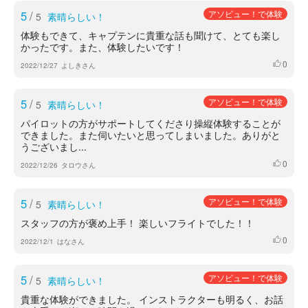
5
/
アソビュー！で体験
5
素晴らしい！
体験もできて、キャプテンに貴重な話も聞けて、とても楽し
かったです。また、体験したいです！
0
いいね
2022/12/27
よしきさん
5
/
アソビュー！で体験
5
素晴らしい！
パイロットの方がサポートしてくださり操縦体験することが
できました。また伺いたいと思ってしまいました。ありがと
うございまし...
0
いいね
2022/12/26
タロウさん
5
/
アソビュー！で体験
5
素晴らしい！
スタッフの方が褒め上手！ 楽しいフライトでした！！
0
いいね
2022/12/1
はなさん
5
/
アソビュー！で体験
5
素晴らしい！
貴重な体験ができました。 インストラクターも明るく、お話