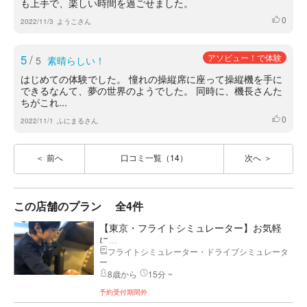
も上手で、楽しい時間を過ごせました。
0
いいね
2022/11/3
ようこさん
5
/
アソビュー！で体験
5
素晴らしい！
はじめての体験でした。 憧れの操縦席に座って操縦機を手に
できるなんて、夢の世界のようでした。 同時に、機長さんた
ちがこれ...
0
いいね
2022/11/1
ふにまるさん
前へ
口コミ一覧（14）
次へ
この店舗のプラン
全4件
【東京・フライトシミュレーター】お気軽
に...
フライトシミュレーター・ドライブシミュレータ
ー
8歳から
15分 ~
予約受付期間外