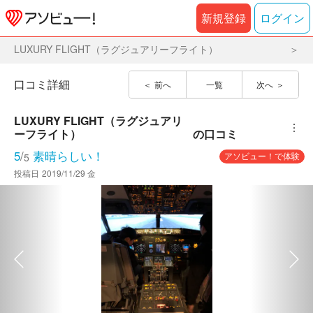
新規登録
ログイン
LUXURY FLIGHT（ラグジュアリーフライト）
口コミ詳細
前へ
一覧
次へ
LUXURY FLIGHT（ラグジュアリ
︙
ーフライト）
の口コミ
5
/
素晴らしい！
アソビュー！で体験
5
投稿日
2019/11/29 金