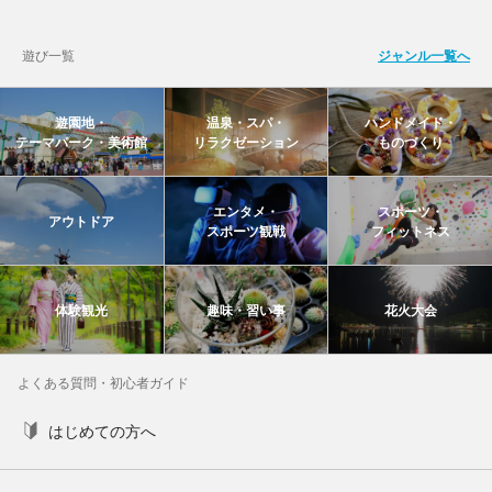
遊び一覧
ジャンル一覧へ
遊園地・
温泉・スパ・
ハンドメイド・
テーマパーク・美術館
リラクゼーション
ものづくり
エンタメ・
スポーツ・
アウトドア
スポーツ観戦
フィットネス
体験観光
趣味・習い事
花火大会
よくある質問・初心者ガイド
はじめての方へ