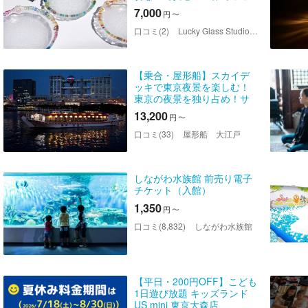
でしかできないガラス体
7,000
円
〜
験！直径20cmのキャンディ
ボウル！カップル・女性に
口コミ(2)
Lucky Glass Studio（ラッキーグラススタジオ）
大人気／ファミリーでの体
験にもおす...
【乗合・屋形船】スカイデ
ッキで東京夜景を楽しむ！
東京の夜景を独り占め！サ
プライズ演出もできる！＜
13,200
円
〜
お台場・東京スカイツリー
コース＞全船スカイデッ
口コミ(33)
屋形船 大江戸
キ、堀こたつ
しながわ水族館 前売り電子
チケット（入館）
1,350
円
〜
口コミ(8,832)
しながわ水族館
【平日・200円OFF】こども
1日遊び放題 キッズランド
US mini 東京大森店