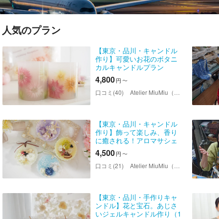
人気のプラン
【東京・品川・キャンドル
作り】可愛いお花のボタニ
カルキャンドルプラン
4,800
円
〜
口コミ(40)
Atelier MiuMiu（アトリエミュウミュウ）
【東京・品川・キャンドル
作り】飾って楽しみ、香り
に癒される！アロマサシェ
プラン（2個）
4,500
円
〜
口コミ(21)
Atelier MiuMiu（アトリエミュウミュウ）
【東京・品川・手作りキャ
ンドル】花と宝石。あじさ
いジェルキャンドル作り（1