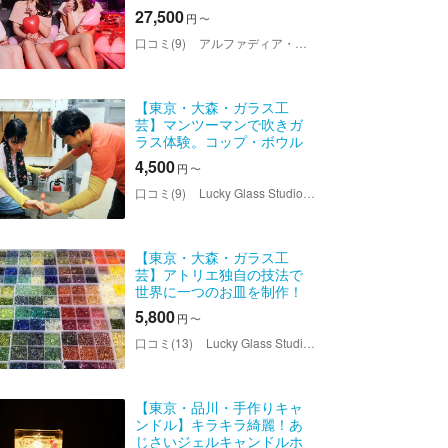
27,500
円
〜
口コミ(9)
アルファディア・リムジンサービス
【東京・大森・ガラス工
芸】マンツーマンで吹きガ
ラス体験。コップ・ボウル
等から1点
4,500
円
〜
口コミ(9)
Lucky Glass Studio（ラッキーグラススタジオ）
【東京・大森・ガラス工
芸】アトリエ独自の技法で
世界に一つのお皿を制作！
ボウル1点
5,800
円
〜
口コミ(13)
Lucky Glass Studio（ラッキーグラススタジオ）
【東京・品川・手作りキャ
ンドル】キラキラ綺麗！あ
じさいジェルキャンドルホ