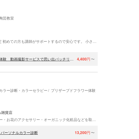
陶芸教室
体験時間は90分 大岡山駅から徒歩３分 １枠１組限定 初めての方も講師がサポートするので安心です。 小さなお子様も、５歳ぐらいから体験できます。 制作できる作品 お一人1点まで制作可能（湯呑み・皿15㎝以内・お茶碗・小鉢） 達成感たっぷりの体験が魅力 思った以上に完成度の高い作品が出来上がります！ 先生はきさくで面白い！ 笑いの絶えない和やかな雰囲気の教室 体験された方は皆さんの口を落ち着いて「ココに来てよかった」絶対「オススメ」となります。 理由の一つは先生の人柄！ 丁寧にレクチャーしてくれます。 先生の適当なアドバイスがあるから大丈夫。 思った以上に完成度の高い作品が出来上がります！ 作るだけでない歴史や背景などの話があり楽しい時間があっという間です!
【陶芸体験・東京】大岡山駅徒歩3分 簡単に出来る手回しろくろ体験 動画撮影サービスで思い出バッチリ！１枠１組限定 プライべート体験
4,400
円
〜
カラー診断・カラーセラピー
プリザーブドフラワー体験
る雑貨店
フラワーファクトリーズでは、プリザーブドフラワー・お花のアクセサリー・オーガニック化粧品などを取り扱っています。またアクセサリーレッスン、プリザーブドフラワーアレンジのレッスン、ブーケレッスン、パーソナルカラー診断などの体験レッスンも行っています。初めての方でも無理なくお楽しみいただけるので気軽にご参加くださいね！
！パーソナルカラー診断
13,200
円
〜