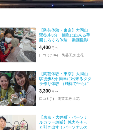
【陶芸体験・東京】大岡山
駅徒歩3分 簡単に出来る手
回しろくろ体験 動画撮影
サービスで思い出バッチ
4,400
円
〜
リ！１枠１組限定 プライべ
ート体験
口コミ(104)
陶芸工房 土花
【陶芸体験・東京】大岡山
駅徒歩3分 簡単に出来るタタ
ラ作り体験 （麵棒で平らに
伸ばした粘土で色々な形が
3,300
円
〜
出来る）１枠１組限定プラ
イベート体験
口コミ(1)
陶芸工房 土花
【東京・大井町・パーソナ
ルカラー診断】魅力をもっ
と引き出す！パーソナルカ