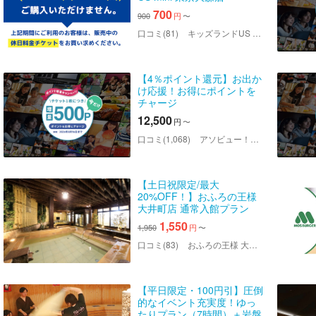
700
900
円
〜
口コミ(81)
キッズランドUS mini 東京大森店
【4％ポイント還元】お出か
け応援！お得にポイントを
チャージ
12,500
円
〜
口コミ(1,068)
アソビュー！ポイント
【土日祝限定/最大
20%OFF！】おふろの王様
大井町店 通常入館プラン
1,550
1,950
円
〜
口コミ(83)
おふろの王様 大井町店
【平日限定・100円引】圧倒
的なイベント充実度！ゆっ
たりプラン（7時間）＋岩盤