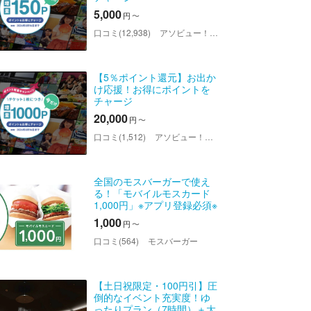
5,000
円
〜
口コミ(12,938)
アソビュー！ポイント
【5％ポイント還元】お出か
け応援！お得にポイントを
チャージ
20,000
円
〜
口コミ(1,512)
アソビュー！ポイント
全国のモスバーガーで使え
る！「モバイルモスカード
1,000円」※アプリ登録必須※
1,000
円
〜
口コミ(564)
モスバーガー
【土日祝限定・100円引】圧
倒的なイベント充実度！ゆ
ったりプラン（7時間）＋大