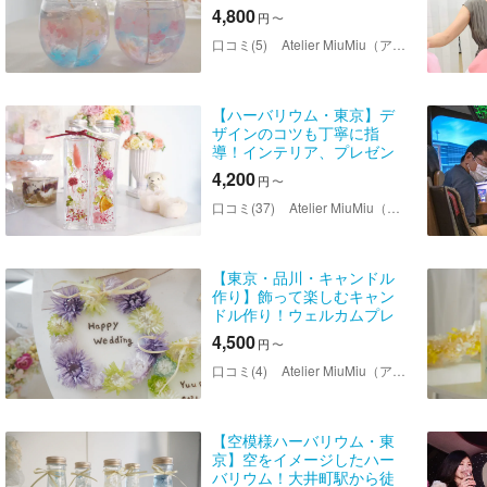
個）
4,800
円
〜
口コミ(5)
Atelier MiuMiu（アトリエミュウミュウ）
【ハーバリウム・東京】デ
ザインのコツも丁寧に指
導！インテリア、プレゼン
トとしてもお勧め！仕事終
4,200
円
〜
わりにも嬉しい大井町駅か
ら徒歩５分！
口コミ(37)
Atelier MiuMiu（アトリエミュウミュウ）
【東京・品川・キャンドル
作り】飾って楽しむキャン
ドル作り！ウェルカムプレ
ートプラン
4,500
円
〜
口コミ(4)
Atelier MiuMiu（アトリエミュウミュウ）
【空模様ハーバリウム・東
京】空をイメージしたハー
バリウム！大井町駅から徒