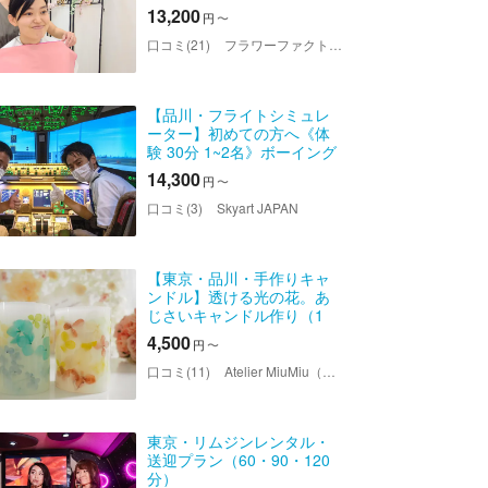
ラー診断
13,200
円
〜
口コミ(21)
フラワーファクトリーズ
【品川・フライトシミュレ
ーター】初めての方へ《体
験 30分 1~2名》ボーイング
777 パイロット体験
14,300
円
〜
口コミ(3)
Skyart JAPAN
【東京・品川・手作りキャ
ンドル】透ける光の花。あ
じさいキャンドル作り（1
個）
4,500
円
〜
口コミ(11)
Atelier MiuMiu（アトリエミュウミュウ）
東京・リムジンレンタル・
送迎プラン（60・90・120
分）