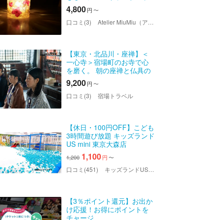
ルダー
4,800
円
〜
口コミ(3)
Atelier MiuMiu（アトリエミュウミュウ）
【東京・北品川・座禅】＜
一心寺＞宿場町のお寺で心
を磨く。 朝の座禅と仏具の
御磨き体験。初めての方も
9,200
円
〜
大歓迎！
口コミ(3)
宿場トラベル
【休日・100円OFF】こども
3時間遊び放題 キッズランド
US mini 東京大森店
1,100
1,200
円
〜
口コミ(451)
キッズランドUS mini 東京大森店
【3％ポイント還元】お出か
け応援！お得にポイントを
チャージ