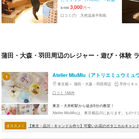
浴セット
3,000
3,100
円
〜
口コミ(7)
天然温泉平和島
蒲田・大森・羽田周辺のレジャー・遊び・体験 
Atelier MiuMiu（アトリエミュウミュ
1
東京都
蒲田・大森・羽田周辺
手作りキャ
口コミ 156件
東京・大井町駅から徒歩5分の教室！
オススメ！
【東京・品川・キャンドル作り】可愛いお花のボタニカルキャン