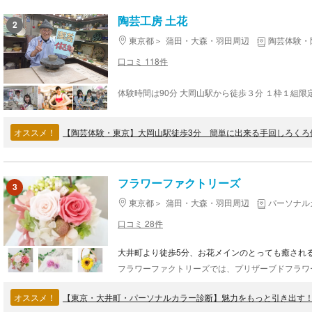
陶芸工房 土花
2
東京都
蒲田・大森・羽田周辺
陶芸体験・
口コミ 118件
オススメ！
フラワーファクトリーズ
3
東京都
蒲田・大森・羽田周辺
パーソナル
口コミ 28件
大井町より徒歩5分、お花メインのとっても癒され
オススメ！
【東京・大井町・パーソナルカラー診断】魅力をもっと引き出す