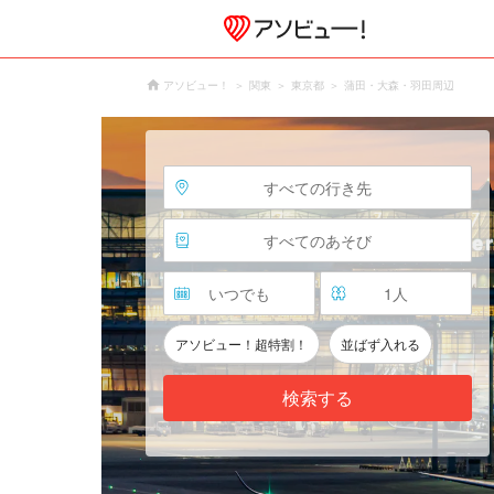
アソビュー！
関東
東京都
蒲田・大森・羽田周辺
すべての行き先
すべてのあそび
いつでも
1
人
アソビュー！超特割！
並ばず入れる
検索する