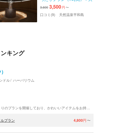
人気岩盤浴セット
3,500
3,600
円
〜
口コミ(9)
天然温泉平和島
ランキング
ウ）
ンドル
ハーバリウム
Atelier MiuMiuは、東京都品川にあります。ものづくりのプランを開催しており、かわいいアイテムをお持ち帰りできますよ。大井町駅から徒歩5分、便利な教室でお待ちしています！
ドルプラン
4,800
円
〜