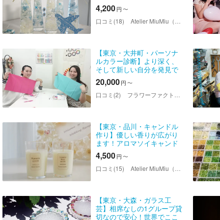
歩5分！
4,200
円
〜
口コミ(18)
Atelier MiuMiu（アトリエミュウミュウ）
【東京・大井町・パーソナ
ルカラー診断】より深く、
そして新しい自分を発見で
きる！パーソナルカラー診
20,000
円
〜
断+顔タイプ診断
口コミ(2)
フラワーファクトリーズ
【東京・品川・キャンドル
作り】優しい香りが広がり
ます！アロマソイキャンド
ルプラン
4,500
円
〜
口コミ(15)
Atelier MiuMiu（アトリエミュウミュウ）
【東京・大森・ガラス工
芸】相席なしの1グループ貸
切なので安心！世界でここ