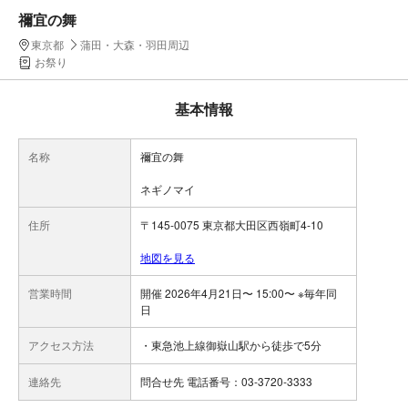
禰宜の舞
東京都
蒲田・大森・羽田周辺
お祭り
基本情報
名称
禰宜の舞
ネギノマイ
住所
〒145-0075 東京都大田区西嶺町4-10
地図を見る
営業時間
開催 2026年4月21日〜 15:00〜 ※毎年同
日
アクセス方法
・東急池上線御嶽山駅から徒歩で5分
連絡先
問合せ先 電話番号：03-3720-3333