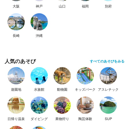
大阪
神戸
山口
福岡
別府
長崎
沖縄
人気のあそび
すべてのあそびをみる
遊園地
水族館
動物園
キッズパーク
アスレチック
日帰り温泉
ダイビング
果物狩り
陶芸体験
SUP