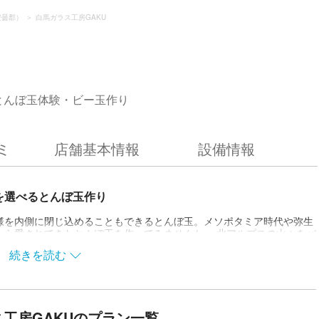
安曇郡）
白馬ガラス工房GAKU
とんぼ玉体験・ビー玉作り
ミ
店舗基本情報
設備情報
を選べるとんぼ玉作り
様を内側に閉じ込めることもできるとんぼ玉。メソポタミア時代や弥生
から愛されてきたとんぼ玉を作ってみませんか。 北アルプスの山々をバ
アルプスの山並みを望み、自然観察や温泉も楽しめる長野県白馬村。スキ
続きを読む
イメージが強い場所ですが、実は芸術の村でもあるのです。ガラス工房
と、とんぼ玉作り体験の提供を行っています。 水玉模様、花模様など、
棒から、好みの色をチョイス。ガスバーナーで数百度の熱を加えること
つけます。バーナーの炎の中で形を整え、好みの模様を加えたらとんぼ
やペンダントなどに加工してお楽しみいただけます。 ほんの数センチの
工房GAKUのプラン一覧
けの輝きを放ちます。世界にひとつのとんぼ玉を作りにお越しくださ