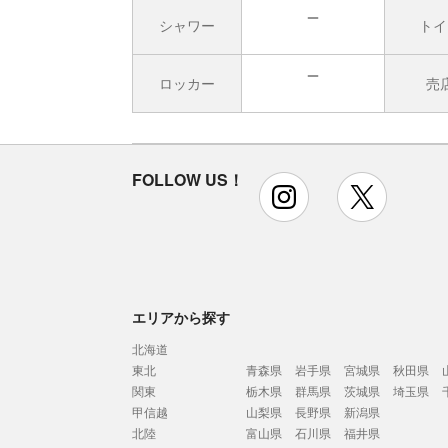
シャワー
トイ
無
ロッカー
売
無
FOLLOW US！
instagram
x
エリアから探す
北海道
東北
青森県
岩手県
宮城県
秋田県
関東
栃木県
群馬県
茨城県
埼玉県
甲信越
山梨県
長野県
新潟県
北陸
富山県
石川県
福井県