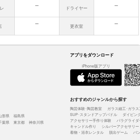
レ
ドライヤー
無
無
店
更衣室
無
無
アプリをダウンロード
iPhone版アプリ
おすすめのジャンルから探す
陶芸体験･陶芸教室
ガラス細工･ガラス
SUP･スタンドアップパドル
ダイビン
山形県
福島県
アクセサリー手作り体験
パラグライダ
千葉県
東京都
神奈川県
キャンドル作り
シルバーアクセサリー
着物・浴衣レンタル
脱出ゲーム
バ