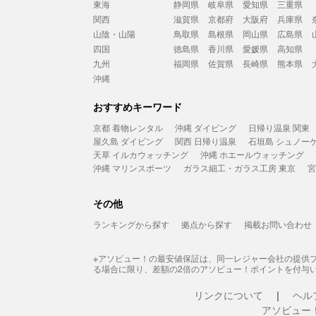
東海
静岡県
岐阜県
愛知県
三重県
関西
滋賀県
京都府
大阪府
兵庫県
山陰・山陽
鳥取県
島根県
岡山県
広島県
四国
徳島県
香川県
愛媛県
高知県
九州
福岡県
佐賀県
長崎県
熊本県
沖縄
おすすめキーワード
京都 着物レンタル
沖縄 ダイビング
日帰り温泉 関東
屋久島 ダイビング
関西 日帰り温泉
石垣島 シュノー
天草 イルカウォッチング
沖縄 ホエールウォッチング
沖縄 マリンスポーツ
ガラス細工・ガラス工房 東京
宮
その他
ランキングから探す
拠点から探す
掲載お問い合わせ
※アソビュー！の最安値保証は、同一レジャー会社の提供
る場合に限り、差額の2倍のアソビュー！ポイントを付与
リンクについて
ヘル
アソビュー