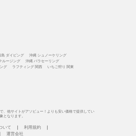
垣島 ダイビング
沖縄 シュノーケリング
 クルージング
沖縄 パラセーリング
ィング
ラフティング 関西
いちご狩り 関東
態で、他サイトがアソビュー！よりも安い価格で提供してい
象となります。
ついて
利用規約
運営会社