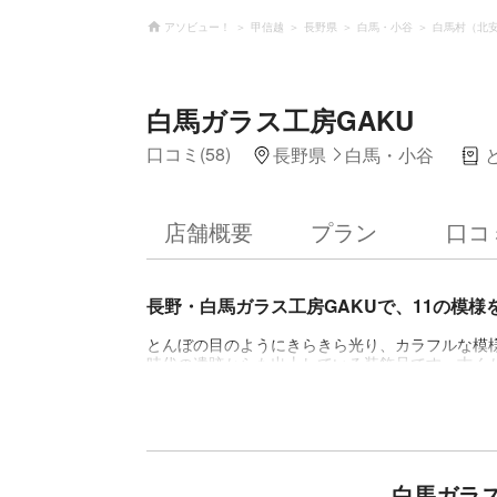
アソビュー！
甲信越
長野県
白馬・小谷
白馬村（北
白馬ガラス工房GAKU
口コミ(58)
長野県
白馬・小谷
店舗概要
プラン
口コ
長野・白馬ガラス工房GAKUで、11の模様
とんぼの目のようにきらきら光り、カラフルな模
時代の遺跡からも出土している装飾品です。古く
ックに、クリアなガラスに癒されて！ 雄大な北
ーやスノーボードといったウィンタースポーツの
GAKUは、そんな白馬村でガラス作品の制作販売
自分だけのとんぼ玉を！ 40色ほどもあるガラス
で、溶けだしたガラスをステンレス製の棒に巻き
玉の完成。できあがったとんぼ玉は、ストラップ
白馬ガラス
ガラス玉ですが、集中して作業することで自分だ