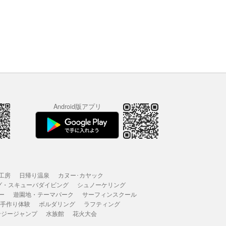
Android版アプリ
工房
日帰り温泉
カヌー･カヤック
グ・スキューバダイビング
シュノーケリング
ー
遊園地・テーマパーク
サーフィンスクール
 手作り体験
ボルダリング
ラフティング
ンジージャンプ
水族館
花火大会