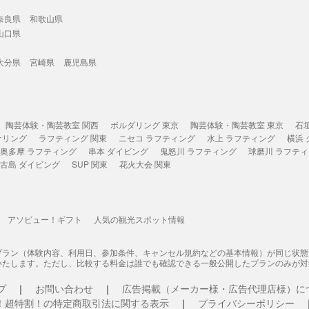
奈良県
和歌山県
山口県
大分県
宮崎県
鹿児島県
陶芸体験・陶芸教室 関西
ボルダリング 東京
陶芸体験・陶芸教室 東京
石
ケリング
ラフティング 関東
ニセコ ラフティング
水上 ラフティング
横浜
奥多摩 ラフティング
串本 ダイビング
鬼怒川 ラフティング
球磨川 ラフテ
古島 ダイビング
SUP 関東
花火大会 関東
アソビュー！ギフト
人気の観光スポット情報
プラン（体験内容、利用日、参加条件、キャンセル規約などの基本情報）が同じ状
いたします。ただし、比較する料金は誰でも確認できる一般公開したプランのみが対
プ
お問い合わせ
広告掲載（メーカー様・広告代理店様）に
！超特割！の特定商取引法に関する表示
プライバシーポリシー