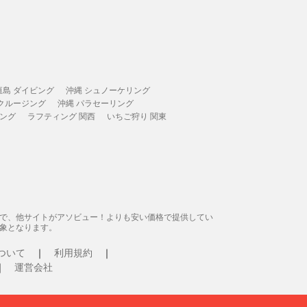
垣島 ダイビング
沖縄 シュノーケリング
 クルージング
沖縄 パラセーリング
ィング
ラフティング 関西
いちご狩り 関東
態で、他サイトがアソビュー！よりも安い価格で提供してい
象となります。
ついて
利用規約
運営会社