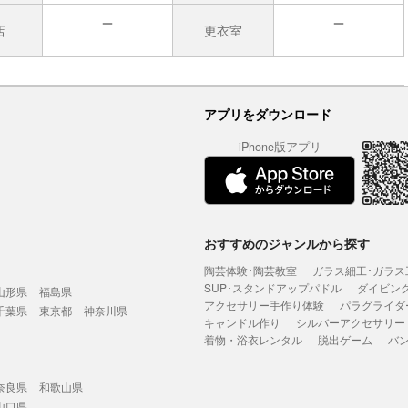
店
更衣室
無
無
アプリをダウンロード
iPhone版アプリ
おすすめのジャンルから探す
陶芸体験･陶芸教室
ガラス細工･ガラス
SUP･スタンドアップパドル
ダイビン
山形県
福島県
アクセサリー手作り体験
パラグライダ
千葉県
東京都
神奈川県
キャンドル作り
シルバーアクセサリー
着物・浴衣レンタル
脱出ゲーム
バ
奈良県
和歌山県
山口県