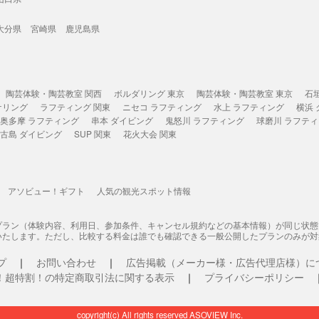
大分県
宮崎県
鹿児島県
陶芸体験・陶芸教室 関西
ボルダリング 東京
陶芸体験・陶芸教室 東京
石
ケリング
ラフティング 関東
ニセコ ラフティング
水上 ラフティング
横浜
奥多摩 ラフティング
串本 ダイビング
鬼怒川 ラフティング
球磨川 ラフテ
古島 ダイビング
SUP 関東
花火大会 関東
アソビュー！ギフト
人気の観光スポット情報
プラン（体験内容、利用日、参加条件、キャンセル規約などの基本情報）が同じ状
いたします。ただし、比較する料金は誰でも確認できる一般公開したプランのみが対
プ
お問い合わせ
広告掲載（メーカー様・広告代理店様）に
！超特割！の特定商取引法に関する表示
プライバシーポリシー
copyright(c) All rights reserved ASOVIEW Inc.