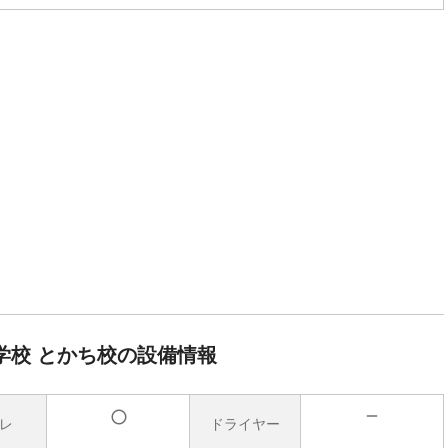
学校 とかち校の設備情報
レ
ドライヤー
無
有