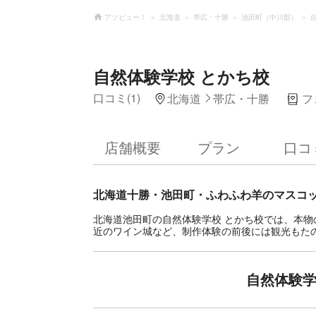
アソビュー！
北海道
帯広・十勝
池田町（中川郡）
自然体験学校 とかち校
口コミ(1)
北海道
帯広・十勝
フ
店舗概要
プラン
口コ
北海道十勝・池田町・ふわふわ羊のマスコ
北海道池田町の自然体験学校 とかち校では、本
近のワイン城など、制作体験の前後には観光もた
自然体験学