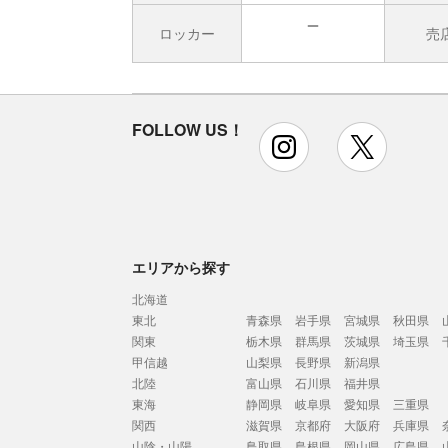
ロッカー
売
無
FOLLOW US！
instagram
x
エリアから探す
北海道
東北
青森県
岩手県
宮城県
秋田県
関東
栃木県
群馬県
茨城県
埼玉県
甲信越
山梨県
長野県
新潟県
北陸
富山県
石川県
福井県
東海
静岡県
岐阜県
愛知県
三重県
関西
滋賀県
京都府
大阪府
兵庫県
山陰・山陽
鳥取県
島根県
岡山県
広島県