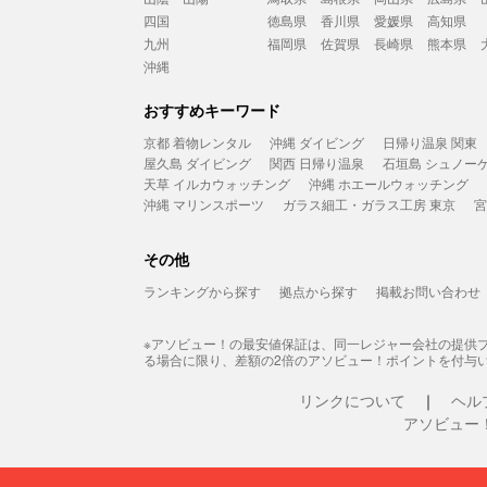
四国
徳島県
香川県
愛媛県
高知県
九州
福岡県
佐賀県
長崎県
熊本県
沖縄
おすすめキーワード
京都 着物レンタル
沖縄 ダイビング
日帰り温泉 関東
屋久島 ダイビング
関西 日帰り温泉
石垣島 シュノー
天草 イルカウォッチング
沖縄 ホエールウォッチング
沖縄 マリンスポーツ
ガラス細工・ガラス工房 東京
宮
その他
ランキングから探す
拠点から探す
掲載お問い合わせ
※アソビュー！の最安値保証は、同一レジャー会社の提供
る場合に限り、差額の2倍のアソビュー！ポイントを付与
リンクについて
ヘル
アソビュー