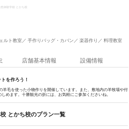
自然体験学校 とかち校
ェルト教室
手作りバッグ・カバン
楽器作り
料理教室
ミ
店舗基本情報
設備情報
ットを作ろう！
物の羊毛を使った小物作りを開催しています。また、敷地内の羊牧場や付
のしめます。十勝観光の折には、お気軽にご参加くださいね。
校 とかち校のプラン一覧