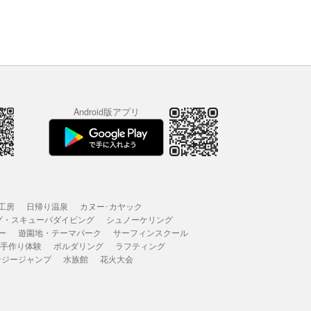
Android版アプリ
工房
日帰り温泉
カヌー･カヤック
グ・スキューバダイビング
シュノーケリング
ー
遊園地・テーマパーク
サーフィンスクール
 手作り体験
ボルダリング
ラフティング
ンジージャンプ
水族館
花火大会