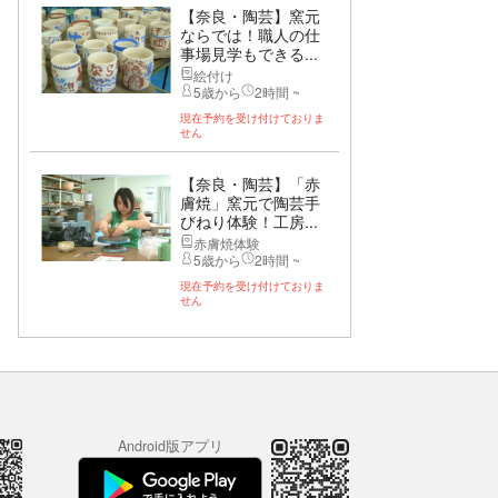
【奈良・陶芸】窯元
ならでは！職人の仕
事場見学もできる...
絵付け
5歳から
2時間 ~
現在予約を受け付けておりま
せん
【奈良・陶芸】「赤
膚焼」窯元で陶芸手
びねり体験！工房...
赤膚焼体験
5歳から
2時間 ~
現在予約を受け付けておりま
せん
Android版アプリ