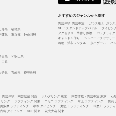
おすすめのジャンルから探す
陶芸体験･陶芸教室
ガラス細工･ガラス
SUP･スタンドアップパドル
ダイビン
山形県
福島県
アクセサリー手作り体験
パラグライダ
千葉県
東京都
神奈川県
キャンドル作り
シルバーアクセサリー
着物・浴衣レンタル
脱出ゲーム
バ
奈良県
和歌山県
山口県
大分県
宮崎県
鹿児島県
陶芸体験・陶芸教室 関西
ボルダリング 東京
陶芸体験・陶芸教室 東京
石
ケリング
ラフティング 関東
ニセコ ラフティング
水上 ラフティング
横浜
奥多摩 ラフティング
串本 ダイビング
鬼怒川 ラフティング
球磨川 ラフテ
古島 ダイビング
SUP 関東
花火大会 関東