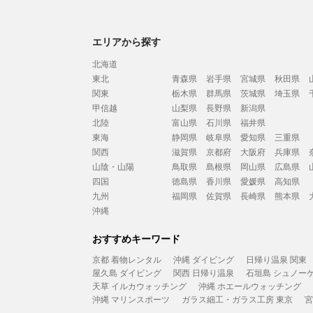
エリアから探す
北海道
東北
青森県
岩手県
宮城県
秋田県
関東
栃木県
群馬県
茨城県
埼玉県
甲信越
山梨県
長野県
新潟県
北陸
富山県
石川県
福井県
東海
静岡県
岐阜県
愛知県
三重県
関西
滋賀県
京都府
大阪府
兵庫県
山陰・山陽
鳥取県
島根県
岡山県
広島県
四国
徳島県
香川県
愛媛県
高知県
九州
福岡県
佐賀県
長崎県
熊本県
沖縄
おすすめキーワード
京都 着物レンタル
沖縄 ダイビング
日帰り温泉 関東
屋久島 ダイビング
関西 日帰り温泉
石垣島 シュノー
天草 イルカウォッチング
沖縄 ホエールウォッチング
沖縄 マリンスポーツ
ガラス細工・ガラス工房 東京
宮