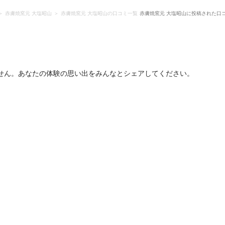
赤膚焼窯元 大塩昭山
赤膚焼窯元 大塩昭山の口コミ一覧
赤膚焼窯元 大塩昭山に投稿された口
せん。あなたの体験の思い出をみんなとシェアしてください。