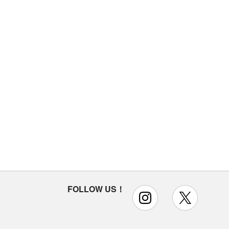
FOLLOW US！
instagram
x