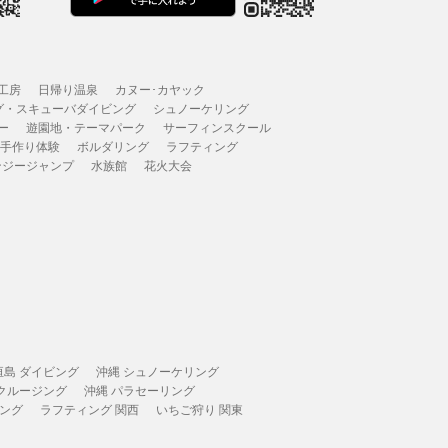
工房
日帰り温泉
カヌー･カヤック
グ・スキューバダイビング
シュノーケリング
ー
遊園地・テーマパーク
サーフィンスクール
 手作り体験
ボルダリング
ラフティング
ンジージャンプ
水族館
花火大会
垣島 ダイビング
沖縄 シュノーケリング
 クルージング
沖縄 パラセーリング
ィング
ラフティング 関西
いちご狩り 関東