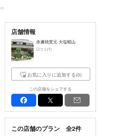
コミ
店舗情報
赤膚焼窯元 大塩昭山
口コミ(1)
お気に入りに追加する(0)
この店舗をシェアする
facebook
x
mail
この店舗のプラン
全2件