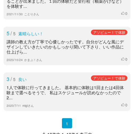
ることが出来ました。１回の体験だと全行程（釉薬がけなど）
を体験す...
0
いいね
2021/11/30
ことりさん
5
/
アソビュー！で体験
5
素晴らしい！
講師の教え方が丁寧で心優しかったです。自分がどんな風にデ
ザインしていきたいのかもしっかり聞いて下さり、いい作品に
仕上げら...
0
いいね
2020/10/24
かまぷ！さん
3
/
アソビュー！で体験
5
良い
1人で体験に行ってきました。 基本的に体験は1回または4回体
験まで選べるそうで、 私はスケジュールが読めなかったので
2...
0
いいね
2020/7/11
migiさん
1