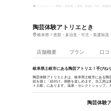
アソビュー！
東海
岐阜県
恵那・多治見・可児・美濃加
陶芸体験アトリエとき
岐阜県
恵那・多治見・可児・美濃加茂
店舗概要
プラン
口コ
岐阜県土岐市にある陶芸アトリエ！手びね
陶芸体験アトリエときは、岐阜県土岐市にある陶
絵を描く「絵付け」体験を楽しめます。当工房は東
ト土岐」にあります。温泉・セレクトショップ。
陶芸体験