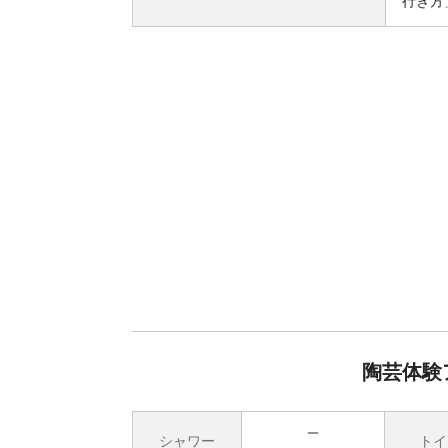
行き方
陶芸体験
シャワー
トイ
無