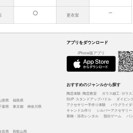
店
更衣室
無
有
アプリをダウンロード
iPhone版アプリ
おすすめのジャンルから探す
陶芸体験･陶芸教室
ガラス細工･ガラス
SUP･スタンドアップパドル
ダイビン
山形県
福島県
アクセサリー手作り体験
パラグライダ
千葉県
東京都
神奈川県
キャンドル作り
シルバーアクセサリー
着物・浴衣レンタル
脱出ゲーム
バ
奈良県
和歌山県