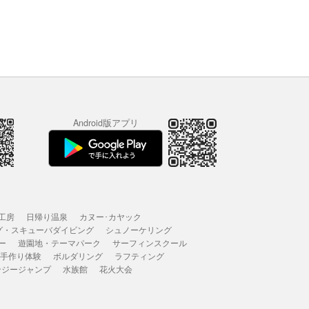
Android版アプリ
工房
日帰り温泉
カヌー･カヤック
グ・スキューバダイビング
シュノーケリング
ー
遊園地・テーマパーク
サーフィンスクール
 手作り体験
ボルダリング
ラフティング
ンジージャンプ
水族館
花火大会