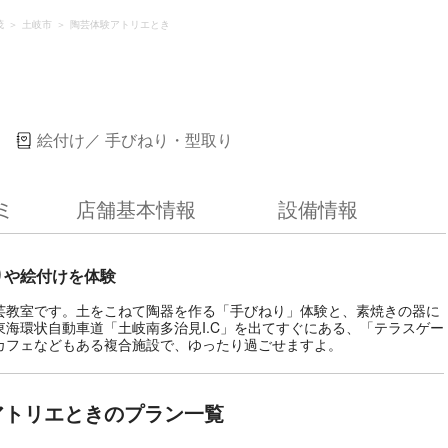
茂
土岐市
陶芸体験アトリエとき
絵付け
手びねり・型取り
ミ
店舗基本情報
設備情報
りや絵付けを体験
芸教室です。土をこねて陶器を作る「手びねり」体験と、素焼きの器に
海環状自動車道「土岐南多治見I.C」を出てすぐにある、「テラスゲー
カフェなどもある複合施設で、ゆったり過ごせますよ。
アトリエときのプラン一覧