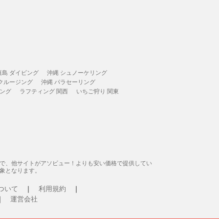
垣島 ダイビング
沖縄 シュノーケリング
 クルージング
沖縄 パラセーリング
ィング
ラフティング 関西
いちご狩り 関東
態で、他サイトがアソビュー！よりも安い価格で提供してい
象となります。
ついて
利用規約
運営会社