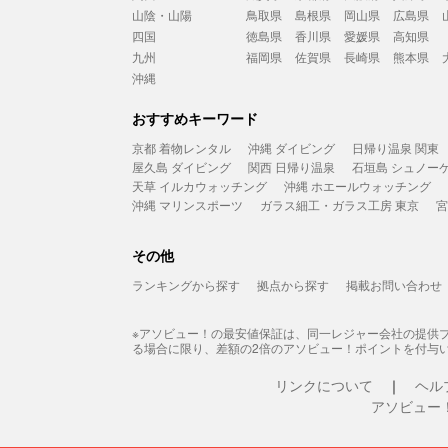
山陰・山陽
鳥取県
島根県
岡山県
広島県
四国
徳島県
香川県
愛媛県
高知県
九州
福岡県
佐賀県
長崎県
熊本県
沖縄
おすすめキーワード
京都 着物レンタル
沖縄 ダイビング
日帰り温泉 関東
屋久島 ダイビング
関西 日帰り温泉
石垣島 シュノー
天草 イルカウォッチング
沖縄 ホエールウォッチング
沖縄 マリンスポーツ
ガラス細工・ガラス工房 東京
宮
その他
ランキングから探す
拠点から探す
掲載お問い合わせ
※アソビュー！の最安値保証は、同一レジャー会社の提供
る場合に限り、差額の2倍のアソビュー！ポイントを付与
リンクについて
ヘル
アソビュー