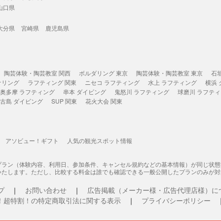
山口県
大分県
宮崎県
鹿児島県
陶芸体験・陶芸教室 関西
ボルダリング 東京
陶芸体験・陶芸教室 東京
石
ケリング
ラフティング 関東
ニセコ ラフティング
水上 ラフティング
横浜
奥多摩 ラフティング
串本 ダイビング
鬼怒川 ラフティング
球磨川 ラフテ
古島 ダイビング
SUP 関東
花火大会 関東
アソビュー！ギフト
人気の観光スポット情報
プラン（体験内容、利用日、参加条件、キャンセル規約などの基本情報）が同じ状
いたします。ただし、比較する料金は誰でも確認できる一般公開したプランのみが対
プ
お問い合わせ
広告掲載（メーカー様・広告代理店様）に
！超特割！の特定商取引法に関する表示
プライバシーポリシー