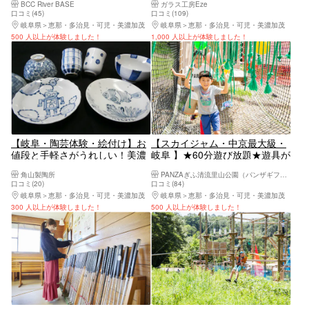
BCC River BASE
ガラス工房Eze
（2時間）
い出づくりにも！（多治見ICか
口コミ(45)
口コミ(109)
ら車で10分）
岐阜県
恵那・多治見・可児・美濃加茂
岐阜県
恵那・多治見・可児・美濃加茂
500 人以上が体験しました！
1,000 人以上が体験しました！
【岐阜・陶芸体験・絵付け】お
【スカイジャム・中京最大級・
値段と手軽さがうれしい！美濃
岐阜 】★60分遊び放題★遊具が
焼の窯元で絵付け体験
いっぱい！森の中で心ゆくまで
角山製陶所
PANZAぎふ清流里山公園（パンザギフセリュウサトヤマコウエン）
楽しもう♪
口コミ(20)
口コミ(84)
岐阜県
恵那・多治見・可児・美濃加茂
岐阜県
恵那・多治見・可児・美濃加茂
300 人以上が体験しました！
500 人以上が体験しました！