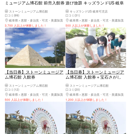
ミュージアム博石館 前売入館券
遊び放題 キッズランドUS 岐阜
可児店
ストーンミュージアム博石館
キッズランドUS 岐阜可児店
口コミ(99)
口コミ(31)
岐阜県
恵那・多治見・可児・美濃加茂
岐阜県
恵那・多治見・可児・美濃加茂
3,700 人以上が体験しました！
500 人以上が体験しました！
【当日券】ストーンミュージア
【当日券】ストーンミュージア
ム博石館 入館券
ム博石館 入館券＋宝石さがし
ストーンミュージアム博石館
ストーンミュージアム博石館
口コミ(12)
口コミ(20)
岐阜県
恵那・多治見・可児・美濃加茂
岐阜県
恵那・多治見・可児・美濃加茂
500 人以上が体験しました！
1,200 人以上が体験しました！