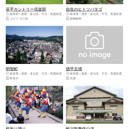
笹平カントリー倶楽部
自生のヒトツバタゴ
岐阜県
恵那・多治見・可児・美濃加茂
岐阜県
恵那・多治見・可児・美濃加茂
ゴルフ その他
植物観察
明智町
徳平古墳
岐阜県
恵那・多治見・可児・美濃加茂
岐阜県
恵那・多治見・可児・美濃加茂
町並み
史跡
杵振り踊り
蛭川歌舞伎公演