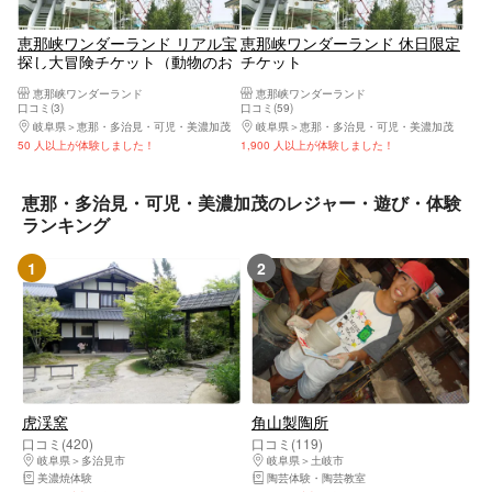
恵那峡ワンダーランド リアル宝
恵那峡ワンダーランド 休日限定
探し大冒険チケット（動物のお
チケット
やつ付き）
恵那峡ワンダーランド
恵那峡ワンダーランド
口コミ(3)
口コミ(59)
岐阜県
恵那・多治見・可児・美濃加茂
岐阜県
恵那・多治見・可児・美濃加茂
50 人以上が体験しました！
1,900 人以上が体験しました！
恵那・多治見・可児・美濃加茂のレジャー・遊び・体験
ランキング
1
2
虎渓窯
角山製陶所
口コミ(420)
口コミ(119)
岐阜県
多治見市
岐阜県
土岐市
美濃焼体験
陶芸体験・陶芸教室