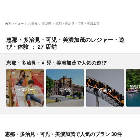
アソビュー！
東海
岐阜県
恵那・多治見・可児・美濃加茂
恵那・多治見・可児・美濃加茂のレジャー・遊
び・体験 ： 27 店舗
恵那・多治見・可児・美濃加茂で人気の遊び
遊覧
キッズパーク
博物館
遊園地
恵那・多治見・可児・美濃加茂で人気のプラン 30件