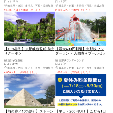
口コミ(222)
口コミ(67)
岐阜県
恵那・多治見・可児・美濃加茂
岐阜県
恵那・多治見・可児・美濃加茂
10,000 人以上が体験しました！
2,100 人以上が体験しました！
【10%割引】恵那峡遊覧船 前売
【最大400円割引】恵那峡ワン
りクーポン
ダーランド 入園券＋プールセッ
トチケット
恵那峡遊覧船
恵那峡ワンダーランド
口コミ(249)
口コミ(14)
岐阜県
恵那・多治見・可児・美濃加茂
岐阜県
恵那・多治見・可児・美濃加茂
4,800 人以上が体験しました！
1,000 人以上が体験しました！
【前売券／10%割引】ストーン
【平日・200円OFF】こども1日