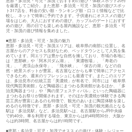
恵那・多治見・可児・加茂でおすすめの遊び・体験スポット20件
を厳選してご紹介。また恵那・多治見・可児・加茂の遊びスポッ
ト317店を、料金の安い順・ランキング順・口コミ情報などで比
較し、ネットで簡単に予約できます。子供連れにオススメの遊び
場をはじめ、大人におすすめの遊び、カップルのデートにおすす
めの遊び、雨の日でも楽しめる屋内施設など、恵那・多治見・可
児・加茂の遊び情報を集めました。
■恵那・多治見・可児・加茂の魅力
恵那・多治見・可児・加茂エリアは、岐阜県の南部に位置し、名
古屋からのアクセスも良好なため、ベッドタウンとして人気を集
めています。同エリアは豊かな自然を擁しており、市域の各地に
は「恵那峡」や「阿木川ダム湖」、「東濃牧場」、「寿老の
滝」、「虎渓山永保寺」、「飛水峡」、「保古の湖」などの自
然・絶景スポットが豊富。名古屋などからも車で簡単にアクセス
できるため、週末のリフレッシュにも最適です。またこのエリア
は、多治見市の伝統工芸「美濃焼」が有名で、同市には「岐阜県
現代陶芸美術館」など陶磁器にまつわる美術館があるほか、「多
治見陶器まつり」や「陶の里フェスティバル」といった陶磁器に
まつわるお祭りが開催されます。そのほか美濃焼が体験できる陶
芸工房が豊富にあるのも特徴で、観光のあいまに陶芸体験を楽し
めるのも特徴です。恵那・多治見・可児・加茂の観光拠点となる
駅は「多治見駅」など。多治見駅へは、名古屋駅からJR中央線
で約40分。車を利用する場合、東京からは約4時間30分、大阪か
らは約3時間、名古屋からは約1時間です。
■恵那・多治見・可児・加茂でオススメの遊び・体験・レジャー