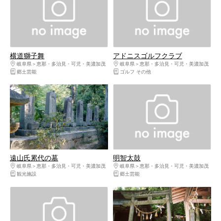
横道獅子舞
アドニスゴルフクラブ
岐阜県
恵那・多治見・可児・美濃加茂
岐阜県
恵那・多治見・可児・美濃加茂
郷土芸能
ゴルフ その他
遠山氏累代の墓
明智太鼓
岐阜県
恵那・多治見・可児・美濃加茂
岐阜県
恵那・多治見・可児・美濃加茂
観光施設
郷土芸能