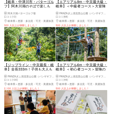
【岐阜・中津川市・パターゴル
【エアリアル9m・中京最大級・
フ】阿木川湖のそばで楽しも
岐阜】＜中級者コース＞大冒険
う。天然芝のパターゴルフ
が待っている☆爽快とスリル満
阿木川湖パターゴルフ場
PANZAぎふ清流里山公園（パンザギフセリュウサトヤマコウエン）
点なアクティビティコース！
口コミ(13)
口コミ(68)
岐阜県
恵那・多治見・可児・美濃加茂
岐阜県
恵那・多治見・可児・美濃加茂
300 人以上が体験しました！
500 人以上が体験しました！
【ジップライン・中京最長・岐
【エアリアル6m・中京最大級・
阜】全長333m！子供も大人も
岐阜】＜初心者コース＞冒険の
大興奮！里山の絶景を一気に滑
始まり！ワイヤーやロープのコ
PANZAぎふ清流里山公園（パンザギフセリュウサトヤマコウエン）
PANZAぎふ清流里山公園（パンザギフセリュウサトヤマコウエン）
り降りよう！
ースをクリアしよう！
口コミ(130)
口コミ(49)
岐阜県
恵那・多治見・可児・美濃加茂
岐阜県
恵那・多治見・可児・美濃加茂
2,100 人以上が体験しました！
500 人以上が体験しました！