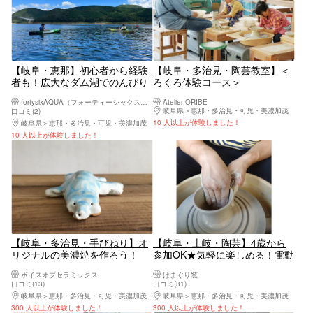
【岐阜・恵那】初心者から経験
【岐阜・多治見・陶芸教室】＜
者も！広大なダム湖でのんびり
ろくろ体験コース＞
カヤック・SUP体験！
fortysixAQUA（フォーティーシックスアクア）
Atelier ORIBE
岐阜県
恵那・多治見・可児・美濃加茂
口コミ(2)
10 人以上が体験しました！
岐阜県
恵那・多治見・可児・美濃加茂
10 人以上が体験しました！
【岐阜・多治見・手びねり】オ
【岐阜・土岐・陶芸】4歳から
リジナルの美濃焼を作ろう！
参加OK★気軽に楽しめる！電動
（90分・2個制作）
ろくろで器づくり体験（1個・
ボイスオブセラミックス
はまぐり窯
500g）
口コミ(13)
口コミ(31)
岐阜県
恵那・多治見・可児・美濃加茂
岐阜県
恵那・多治見・可児・美濃加茂
300 人以上が体験しました！
300 人以上が体験しました！