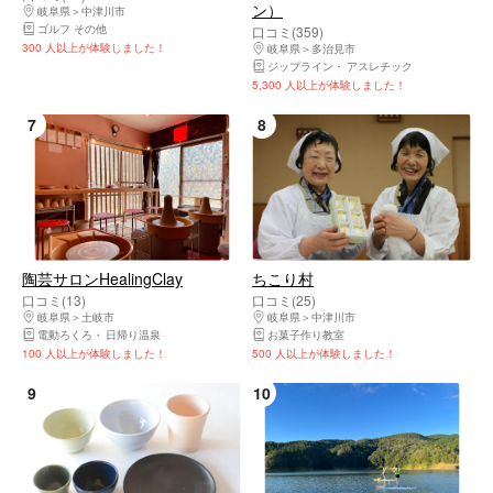
ン）
岐阜県
中津川市
ゴルフ その他
口コミ(359)
300 人以上が体験しました！
岐阜県
多治見市
ジップライン
アスレチック
5,300 人以上が体験しました！
7
8
陶芸サロンHealingClay
ちこり村
口コミ(13)
口コミ(25)
岐阜県
土岐市
岐阜県
中津川市
電動ろくろ
日帰り温泉
お菓子作り教室
100 人以上が体験しました！
500 人以上が体験しました！
9
10