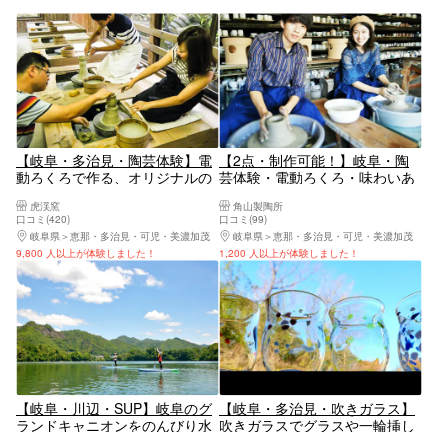
【岐阜・多治見・陶芸体験】電
【2点・制作可能！】岐阜・陶
動ろくろで作る、オリジナルの
芸体験・電動ろくろ・味わいあ
美濃焼。趣のある陶芸道場で日
る器を普段づかいに。美濃焼作
虎渓窯
角山製陶所
本文化を感じよう
品をつくろう！
口コミ(420)
口コミ(99)
岐阜県
恵那・多治見・可児・美濃加茂
岐阜県
恵那・多治見・可児・美濃加茂
9,800 人以上が体験しました！
1,200 人以上が体験しました！
【岐阜・川辺・SUP】岐阜のグ
【岐阜・多治見・吹きガラス】
ランドキャニオンをのんびり水
吹きガラスでグラスや一輪挿し
上散歩♪飛騨川SUP体験ツアー
を作ろう！記念日やご旅行の思