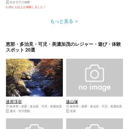
吹きガラス体験
ガラス工房・ガラス細工
2,300 人以上が体験しました！
もっと見る
恵那・多治見・可児・美濃加茂のレジャー・遊び・体験
スポット 20選
達原渓谷
遠山塚
岐阜県
恵那・多治見・可児・美濃加茂
岐阜県
恵那・多治見・可児・美濃加茂
運河・河川景観
史跡