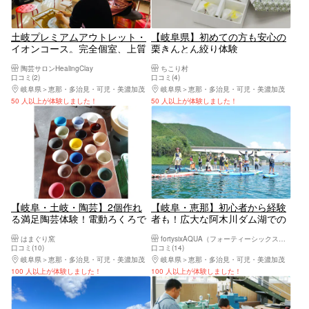
土岐プレミアムアウトレット・
【岐阜県】初めての方も安心の
イオンコース。完全個室、上質
栗きんとん絞り体験
陶芸体験で旅行の思い出作りに
陶芸サロンHealingClay
ちこり村
カジュアルプラン！小学生ママ
口コミ(2)
口コミ(4)
必見ファミリー割引あり（土
岐阜県
恵那・多治見・可児・美濃加茂
岐阜県
恵那・多治見・可児・美濃加茂
岐・多治見・瀬戸・豊田の4市
50 人以上が体験しました！
50 人以上が体験しました！
中心）
【岐阜・土岐・陶芸】2個作れ
【岐阜・恵那】初心者から経験
る満足陶芸体験！電動ろくろで
者も！広大な阿木川ダム湖での
器づくり（2個・1kg ）
んびりカヤック・SUP体験！
はまぐり窯
fortysixAQUA（フォーティーシックスアクア）
口コミ(10)
口コミ(14)
岐阜県
恵那・多治見・可児・美濃加茂
岐阜県
恵那・多治見・可児・美濃加茂
100 人以上が体験しました！
100 人以上が体験しました！