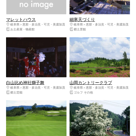
マレットハウス
細寒天づくり
岐阜県
恵那・多治見・可児・美濃加茂
岐阜県
恵那・多治見・可児・美濃加茂
お土産屋・物産館
郷土景観
白山比め神社獅子舞
山岡カントリークラブ
岐阜県
恵那・多治見・可児・美濃加茂
岐阜県
恵那・多治見・可児・美濃加茂
郷土芸能
ゴルフ その他