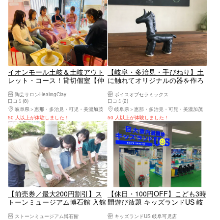
イオンモール土岐＆土岐アウト
【岐阜・多治見・手びねり】土
レット・コース！貸切個室【仲
に触れてオリジナルの器を作ろ
良しプラン】贅沢2種類の陶芸
う！手びねり体験（1個）
陶芸サロンHealingClay
ボイスオブセラミックス
体験★ろくろ＆手びねり小物作
口コミ(8)
口コミ(2)
り／カップル・グループに人気
岐阜県
恵那・多治見・可児・美濃加茂
岐阜県
恵那・多治見・可児・美濃加茂
／せと品野IC～18分
50 人以上が体験しました！
50 人以上が体験しました！
【前売券／最大200円割引】ス
【休日・100円OFF】こども3時
トーンミュージアム博石館 入館
間遊び放題 キッズランドUS 岐
券＋宝石さがし
阜可児店
ストーンミュージアム博石館
キッズランドUS 岐阜可児店