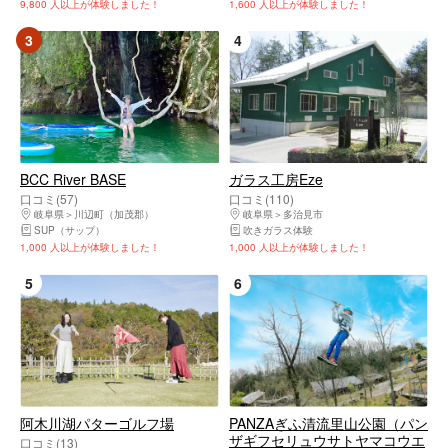
9,800 人以上が体験しました！
1,600 人以上が体験しました！
3
4
BCC River BASE
ガラス工房Eze
口コミ(57)
口コミ(110)
岐阜県
川辺町（加茂郡）
岐阜県
多治見市
SUP（サップ）
吹きガラス体験
1,000 人以上が体験しました！
1,000 人以上が体験しました！
5
6
阿木川湖パターゴルフ場
PANZAぎふ清流里山公園（パン
ザギフセリュウサトヤマコウエ
口コミ(13)