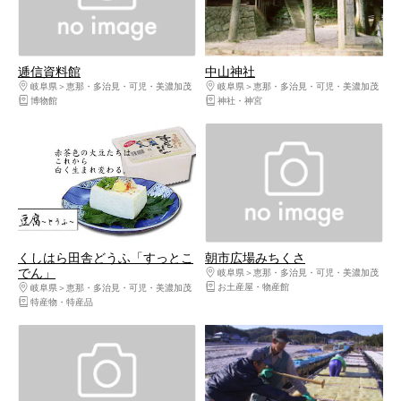
逓信資料館
中山神社
岐阜県
恵那・多治見・可児・美濃加茂
岐阜県
恵那・多治見・可児・美濃加茂
博物館
神社・神宮
くしはら田舎どうふ「すっとこ
朝市広場みちくさ
でん」
岐阜県
恵那・多治見・可児・美濃加茂
お土産屋・物産館
岐阜県
恵那・多治見・可児・美濃加茂
特産物・特産品