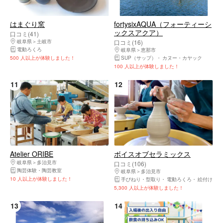
はまぐり窯
fortysixAQUA（フォーティーシ
ックスアクア）
口コミ(41)
岐阜県
土岐市
口コミ(16)
電動ろくろ
岐阜県
恵那市
500 人以上が体験しました！
SUP（サップ）
カヌー・カヤック
100 人以上が体験しました！
11
12
Atelier ORIBE
ボイスオブセラミックス
岐阜県
多治見市
口コミ(106)
陶芸体験・陶芸教室
岐阜県
多治見市
10 人以上が体験しました！
手びねり・型取り
電動ろくろ
絵付け
5,300 人以上が体験しました！
13
14