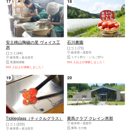
17
18
安土桃山陶磁の里 ヴォイス工
石川農園
房
口コミ(73)
口コミ(44)
岐阜県
恵那市
トマト狩り
いちご狩り
岐阜県
多治見市
美濃焼体験
500 人以上が体験しました！
500 人以上が体験しました！
19
20
Tickleglass（ティクルグラス）
乗馬クラブ クレイン恵那
岐阜県
恵那市
口コミ(233)
乗馬 その他
岐阜県
多治見市