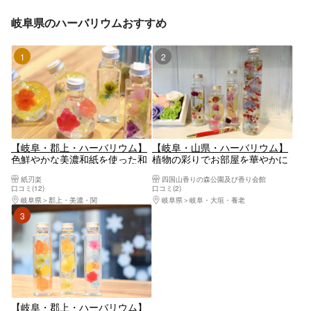
岐阜県のハーバリウムおすすめ
1位
2位
【岐阜・郡上・ハーバリウム】
【岐阜・山県・ハーバリウム】
色鮮やかな美濃和紙を使った和
植物の彩りでお部屋を華やかに
紙のハーバリウムづくり体験
飾る！ハーバリウム1個
紙刃楽
四国山香りの森公園及び香り会館
（小サイズ）
口コミ(12)
口コミ(2)
岐阜県
郡上・美濃・関
岐阜県
岐阜・大垣・養老
3位
【岐阜・郡上・ハーバリウム】