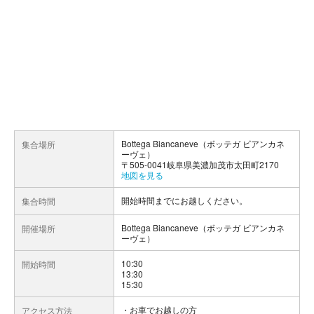
Bottega Biancaneve（ボッテガ ビアンカネ
集合場所
ーヴェ）
〒505-0041岐阜県美濃加茂市太田町2170
地図を見る
開始時間までにお越しください。
集合時間
Bottega Biancaneve（ボッテガ ビアンカネ
開催場所
ーヴェ）
10:30
開始時間
13:30
15:30
お車でお越しの方
アクセス方法