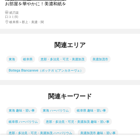
お部屋を華やかに！美濃和紙を
使った和紙のハーバリウムづく
紙刃楽
り体験（大サイズ）
口コミ(5)
岐阜県
郡上・美濃・関
関連エリア
東海
岐阜県
恵那・多治見・可児・美濃加茂
美濃加茂市
Bottega Biancaneve（ボッテガ ビアンカネーヴェ）
関連キーワード
東海 趣味・習い事
東海 ハーバリウム
岐阜県 趣味・習い事
岐阜県 ハーバリウム
恵那・多治見・可児・美濃加茂 趣味・習い事
恵那・多治見・可児・美濃加茂 ハーバリウム
美濃加茂市 趣味・習い事