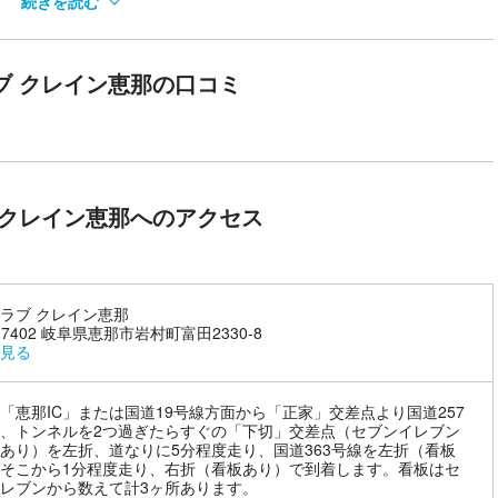
続きを読む
ブ クレイン恵那の口コミ
は、手袋（軍手可）、足首まである長ズボン、靴下、袖付シャツ（ポロシ
あり一例です。お連れ様との同時受講は2名まで可能です。未成年者は
レッスン費用・馬具レンタル費用・保険代が含まれています。
 クレイン恵那へのアクセス
ラブ クレイン恵那
-7402 岐阜県恵那市岩村町富田2330-8
見る
「恵那IC」または国道19号線方面から「正家」交差点より国道257
、トンネルを2つ過ぎたらすぐの「下切」交差点（セブンイレブン
あり）を左折、道なりに5分程度走り、国道363号線を左折（看板
そこから1分程度走り、右折（看板あり）で到着します。看板はセ
レブンから数えて計3ヶ所あります。