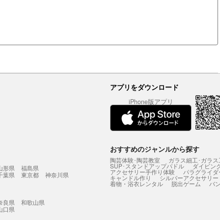
アプリをダウンロード
iPhone版アプリ
おすすめのジャンルから探す
陶芸体験･陶芸教室
ガラス細工･ガラス
SUP･スタンドアップパドル
ダイビン
山形県
福島県
アクセサリー手作り体験
パラグライダ
千葉県
東京都
神奈川県
キャンドル作り
シルバーアクセサリー
着物・浴衣レンタル
脱出ゲーム
バ
奈良県
和歌山県
山口県