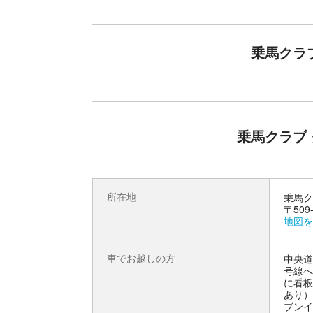
購入前にご留意ください（注意事項）
乗馬クラ
騎乗30分、所要時間は約1時間30分です。当日
ャツなど）をご持参ください。写真はイメージで
親権者の同伴が必要です。本チケットには、乗馬
乗馬クラブ
所在地
乗馬ク
〒509
地図を
車でお越しの方
中央道
号線へ
に看板
あり）
ブンイ