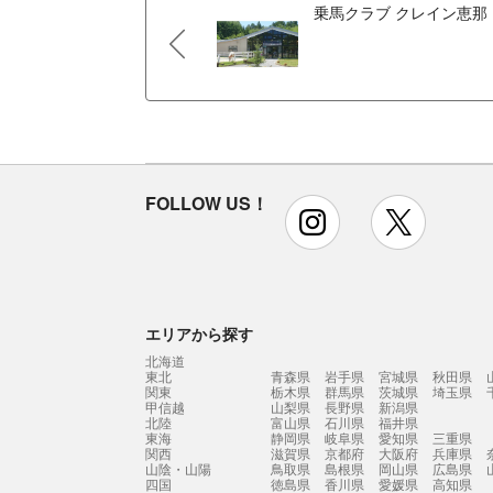
乗馬クラブ クレイン恵那
FOLLOW US！
instagram
x
エリアから探す
北海道
東北
青森県
岩手県
宮城県
秋田県
関東
栃木県
群馬県
茨城県
埼玉県
甲信越
山梨県
長野県
新潟県
北陸
富山県
石川県
福井県
東海
静岡県
岐阜県
愛知県
三重県
関西
滋賀県
京都府
大阪府
兵庫県
山陰・山陽
鳥取県
島根県
岡山県
広島県
四国
徳島県
香川県
愛媛県
高知県