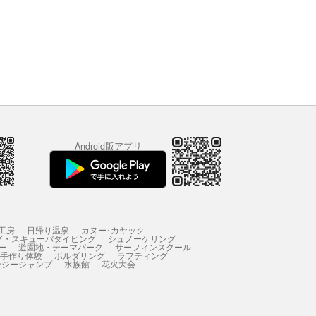
Android版アプリ
工房
日帰り温泉
カヌー･カヤック
グ・スキューバダイビング
シュノーケリング
ー
遊園地・テーマパーク
サーフィンスクール
 手作り体験
ボルダリング
ラフティング
ンジージャンプ
水族館
花火大会