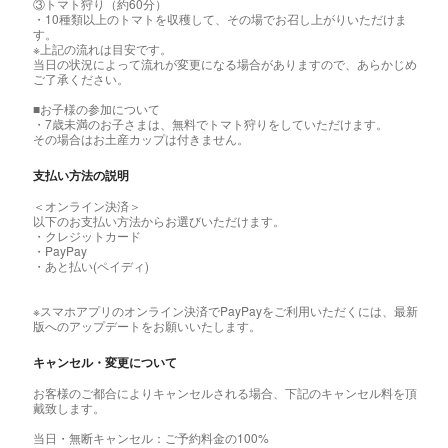
③トマト狩り（約60分）
・10種類以上のトマトを収穫して、その場でお召し上がりいただけま
す。
※上記の流れは目安です。
当日の状況によって流れが変更になる場合がありますので、あらかじめ
ご了承ください。
■お子様の参加について
・7歳未満のお子さまは、無料でトマト狩りをしていただけます。
その場合はお土産カップは付きません。
支払い方法の説明
＜オンライン決済＞
以下のお支払い方法からお選びいただけます。
・クレジットカード
・PayPay
・あと払い(ペイディ)
※スマホアプリのオンライン決済でPayPayをご利用いただくには、最新
版へのアップデートをお願いいたします。
キャンセル・変更について
お客様のご都合によりキャンセルされる場合、下記のキャンセル料を頂
戴致します。
当日・無断キャンセル：ご予約料金の100%