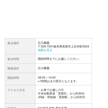
石川農園
集合場所
〒509-7501岐阜県恵那市上矢作町3504
地図を見る
開始時間までにお越しください。
集合時間
石川農園
開催場所
09:00～14:00
開始時間
※1時間おきの受付となります。
お車でお越しの方
アクセス方法
中央自動車道「恵那IC」から約30分
JR線・明知線「恵那駅」から約30分
8台収容 無料 予約不要