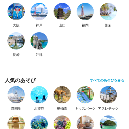
大阪
神戸
山口
福岡
別府
長崎
沖縄
人気のあそび
すべてのあそびをみる
遊園地
水族館
動物園
キッズパーク
アスレチック