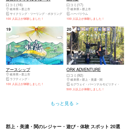
口コミ(16)
口コミ(17)
岐阜県
郡上市
岐阜県
郡上市
サイクリング・ツーリング・ポタリング
ハーバリウム
100 人以上が体験しました！
100 人以上が体験しました！
19
20
アースシップ
ORK ADVENTURE
岐阜県
郡上市
口コミ(92)
ラフティング
キャニオニング・シャワークライミング
SUP（サップ）
岐阜県
郡上・美濃・関
100 人以上が体験しました！
セグウェイ・パーソナルモビリティ
バギー
500 人以上が体験しました！
もっと見る
郡上・美濃・関のレジャー・遊び・体験 スポット 20選