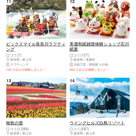
11
12
ビックスマイル長良川ラフティ
美濃和紙雑貨体験ショップ石川
ング
紙業
口コミ(7)
口コミ(127)
岐阜県
郡上市
岐阜県
美濃市
ラフティング
伝統工芸・和雑貨 その他
100 人以上が体験しました！
300 人以上が体験しました！
13
14
牧歌の里
ウイングヒルズ白鳥リゾート
口コミ(1,289)
口コミ(287)
岐阜県
郡上市
岐阜県
郡上市