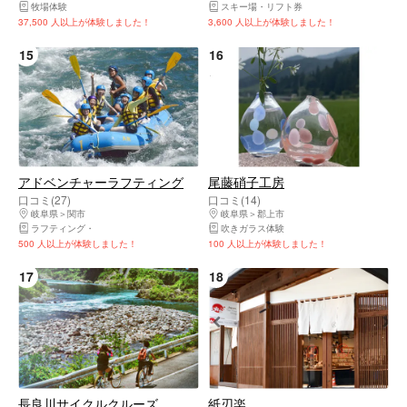
牧場体験
スキー場・リフト券
37,500 人以上が体験しました！
3,600 人以上が体験しました！
15
16
アドベンチャーラフティング
尾藤硝子工房
口コミ(27)
口コミ(14)
岐阜県
関市
岐阜県
郡上市
ラフティング
キャニオニング・シャワークライミング
吹きガラス体験
500 人以上が体験しました！
100 人以上が体験しました！
17
18
長良川サイクルクルーズ
紙刃楽