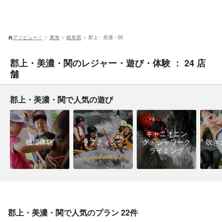
アソビュー！
東海
岐阜県
郡上・美濃・関
郡上・美濃・関のレジャー・遊び・体験 ： 24 店
舗
郡上・美濃・関で人気の遊び
キャニオニン
牧場体験
ラフティング
グ・シャワーク
吹き
ライミング
郡上・美濃・関で人気のプラン 22件