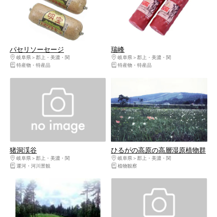
パセリソーセージ
瑞峰
岐阜県
郡上・美濃・関
岐阜県
郡上・美濃・関
特産物・特産品
特産物・特産品
猪洞渓谷
ひるがの高原の高層湿原植物群
岐阜県
郡上・美濃・関
岐阜県
郡上・美濃・関
運河・河川景観
植物観察