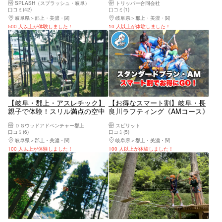
SPLASH（スプラッシュ・岐阜）
トリッパー合同会社
ングツアー＜3才から参加可
す！（ファミリー半日コース・
口コミ(42)
口コミ(1)
能！＞写真プレゼント！
写真つき）
岐阜県
郡上・美濃・関
岐阜県
郡上・美濃・関
500 人以上が体験しました！
10 人以上が体験しました！
【岐阜・郡上・アスレチック】
【お得なスマート割】岐阜・長
親子で体験！スリル満点の空中
良川ラフティング《AMコース》
アスレチック！この面白さ、一
写真データ全員無料♪
ＤＧウッドアドベンチャー郡上
スピリット
度体験してみて！
口コミ(6)
口コミ(5)
岐阜県
郡上・美濃・関
岐阜県
郡上・美濃・関
100 人以上が体験しました！
100 人以上が体験しました！