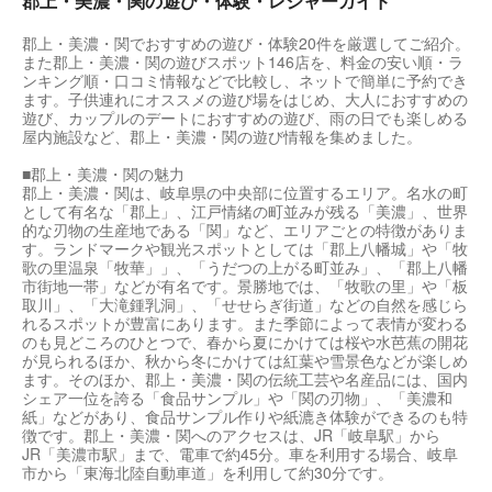
郡上・美濃・関の遊び・体験・レジャーガイド
郡上・美濃・関でおすすめの遊び・体験20件を厳選してご紹介。
また郡上・美濃・関の遊びスポット146店を、料金の安い順・ラ
ンキング順・口コミ情報などで比較し、ネットで簡単に予約でき
ます。子供連れにオススメの遊び場をはじめ、大人におすすめの
遊び、カップルのデートにおすすめの遊び、雨の日でも楽しめる
屋内施設など、郡上・美濃・関の遊び情報を集めました。
■郡上・美濃・関の魅力
郡上・美濃・関は、岐阜県の中央部に位置するエリア。名水の町
として有名な「郡上」、江戸情緒の町並みが残る「美濃」、世界
的な刃物の生産地である「関」など、エリアごとの特徴がありま
す。ランドマークや観光スポットとしては「郡上八幡城」や「牧
歌の里温泉「牧華」」、「うだつの上がる町並み」、「郡上八幡
市街地一帯」などが有名です。景勝地では、「牧歌の里」や「板
取川」、「大滝鍾乳洞」、「せせらぎ街道」などの自然を感じら
れるスポットが豊富にあります。また季節によって表情が変わる
のも見どころのひとつで、春から夏にかけては桜や水芭蕉の開花
が見られるほか、秋から冬にかけては紅葉や雪景色などが楽しめ
ます。そのほか、郡上・美濃・関の伝統工芸や名産品には、国内
シェア一位を誇る「食品サンプル」や「関の刃物」、「美濃和
紙」などがあり、食品サンプル作りや紙漉き体験ができるのも特
徴です。郡上・美濃・関へのアクセスは、JR「岐阜駅」から
JR「美濃市駅」まで、電車で約45分。車を利用する場合、岐阜
市から「東海北陸自動車道」を利用して約30分です。