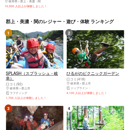
岐阜県
郡上・美濃・関
10,500 人以上が体験しました！
郡上・美濃・関のレジャー・遊び・体験 ランキング
1
2
SPLASH（スプラッシュ・岐
ひるがのピクニックガーデン
阜）
口コミ(418)
口コミ(92)
岐阜県
郡上市
ジップライン
マウンテンバイク（MTB）
岐阜県
郡上市
ラフティング
4,100 人以上が体験しました！
1,700 人以上が体験しました！
3
4