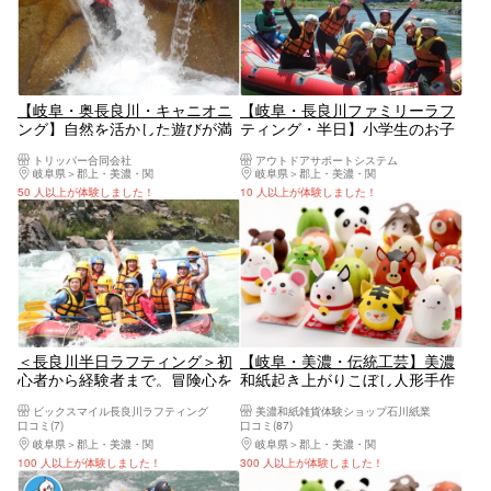
【岐阜・奥長良川・キャニオニ
【岐阜・長良川ファミリーラフ
ング】自然を活かした遊びが満
ティング・半日】小学生のお子
載！天然のスライダー＆美しい
さまも大満足の川遊び！お魚観
トリッパー合同会社
アウトドアサポートシステム
流れに身を任せよう！（中学生
察やジャンプなどわくわくがた
岐阜県
郡上・美濃・関
岐阜県
郡上・美濃・関
以上・半日コース・写真つき）
くさん！（写真データつき）
50 人以上が体験しました！
10 人以上が体験しました！
＜長良川半日ラフティング＞初
【岐阜・美濃・伝統工芸】美濃
心者から経験者まで。冒険心を
和紙起き上がりこぼし人形手作
くすぐるアドベンチャーが待っ
り体験（1個）
ビックスマイル長良川ラフティング
美濃和紙雑貨体験ショップ石川紙業
ている！親切丁寧でフレンドリ
口コミ(7)
口コミ(87)
ーなスタッフがご案内！（小学
岐阜県
郡上・美濃・関
岐阜県
郡上・美濃・関
1年生～）
100 人以上が体験しました！
300 人以上が体験しました！