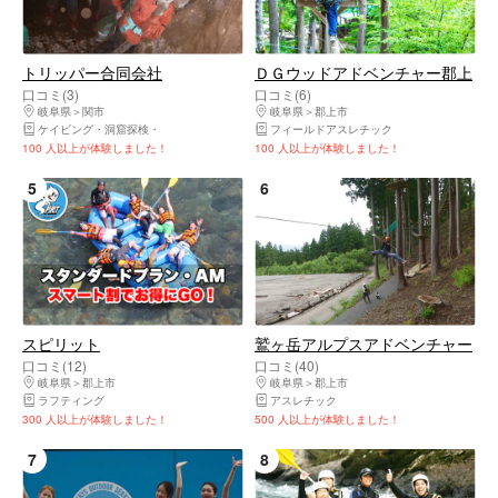
トリッパー合同会社
ＤＧウッドアドベンチャー郡上
口コミ(3)
口コミ(6)
岐阜県
関市
岐阜県
郡上市
ケイビング・洞窟探検
SUP（サップ）
ダッキー
フィールドアスレチック
ラフティング
キャニオニング・シ
100 人以上が体験しました！
100 人以上が体験しました！
5
6
スピリット
鷲ヶ岳アルプスアドベンチャー
口コミ(12)
口コミ(40)
岐阜県
郡上市
岐阜県
郡上市
ラフティング
アスレチック
300 人以上が体験しました！
500 人以上が体験しました！
7
8