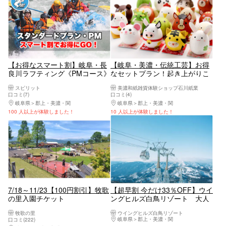
【お得なスマート割】岐阜・長
【岐阜・美濃・伝統工芸】お得
良川ラフティング《PMコース》
なセットプラン！起き上がりこ
写真データ全員無料♪
ぼし・お皿（各1個）
スピリット
美濃和紙雑貨体験ショップ石川紙業
口コミ(7)
口コミ(4)
岐阜県
郡上・美濃・関
岐阜県
郡上・美濃・関
100 人以上が体験しました！
10 人以上が体験しました！
7/18～11/23【100円割引】牧歌
【超早割 今だけ33％OFF】ウイ
の里入園チケット
ングヒルズ白鳥リゾート 大人
リフト1日券 3枚セット
牧歌の里
ウイングヒルズ白鳥リゾート
岐阜県
郡上・美濃・関
口コミ(222)