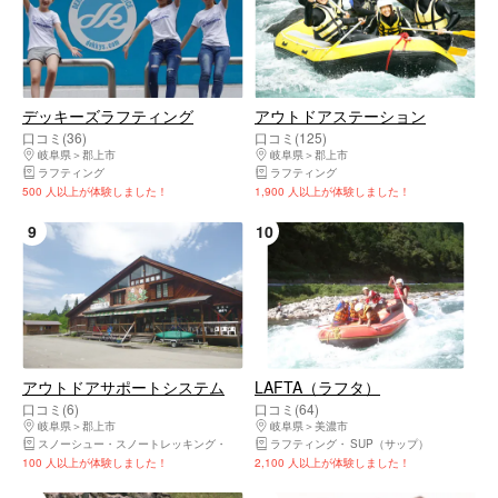
デッキーズラフティング
アウトドアステーション
口コミ(36)
口コミ(125)
岐阜県
郡上市
岐阜県
郡上市
ラフティング
ラフティング
500 人以上が体験しました！
1,900 人以上が体験しました！
9
10
アウトドアサポートシステム
LAFTA（ラフタ）
口コミ(6)
口コミ(64)
岐阜県
郡上市
岐阜県
美濃市
スノーシュー・スノートレッキング
ラフティング
ラフティング
ケイビング・洞窟探検
SUP（サップ）
キャニオニ
100 人以上が体験しました！
2,100 人以上が体験しました！