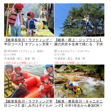
【岐阜長良川・ラフティング・
【岐阜・群上・ジップライン】
半日コース】オプション充実！
森の息吹を全身で感じる、子供
BBQも追加可能！楽しみ方は子
も大人もみんなでジップライナ
SPLASH（スプラッシュ・岐阜）
ひるがのピクニックガーデン
どもが決める！ゆったり半日ラ
ーになる
口コミ(50)
口コミ(5)
フティングツアー＜3才から参
岐阜県
郡上・美濃・関
岐阜県
郡上・美濃・関
加可能！＞写真プレゼント！
1,000 人以上が体験しました！
100 人以上が体験しました！
【岐阜長良川・ラフティング半
【岐阜・奥長良川・キャニオニ
日コース】楽しみ方は子どもが
ング】小学1年生から参加OK！
決める！爽やかな半日ラフティ
遊べる時間をたっぷりとってま