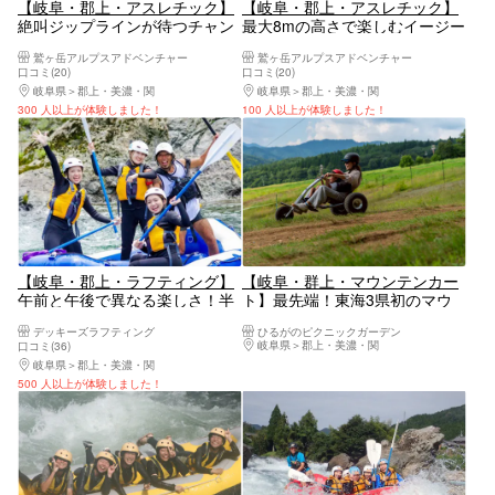
【岐阜・郡上・アスレチック】
【岐阜・郡上・アスレチック】
絶叫ジップラインが待つチャン
最大8mの高さで楽しむイージー
ピオンコース
コース
鷲ヶ岳アルプスアドベンチャー
鷲ヶ岳アルプスアドベンチャー
口コミ(20)
口コミ(20)
岐阜県
郡上・美濃・関
岐阜県
郡上・美濃・関
300 人以上が体験しました！
100 人以上が体験しました！
【岐阜・郡上・ラフティング】
【岐阜・群上・マウンテンカー
午前と午後で異なる楽しさ！半
ト】最先端！東海3県初のマウ
日ラフティング
ンテンカートで夏の山を駆け抜
デッキーズラフティング
ひるがのピクニックガーデン
けよう！＜親子参加OK＞
岐阜県
郡上・美濃・関
口コミ(36)
岐阜県
郡上・美濃・関
500 人以上が体験しました！