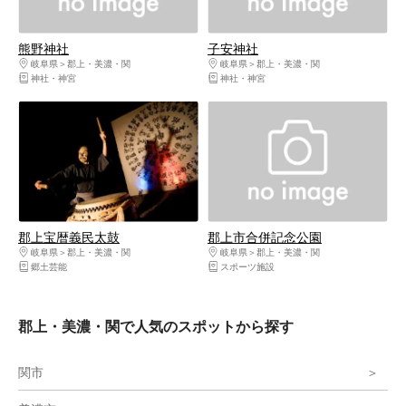
熊野神社
子安神社
岐阜県
郡上・美濃・関
岐阜県
郡上・美濃・関
神社・神宮
神社・神宮
郡上宝暦義民太鼓
郡上市合併記念公園
岐阜県
郡上・美濃・関
岐阜県
郡上・美濃・関
郷土芸能
スポーツ施設
郡上・美濃・関で人気のスポットから探す
関市