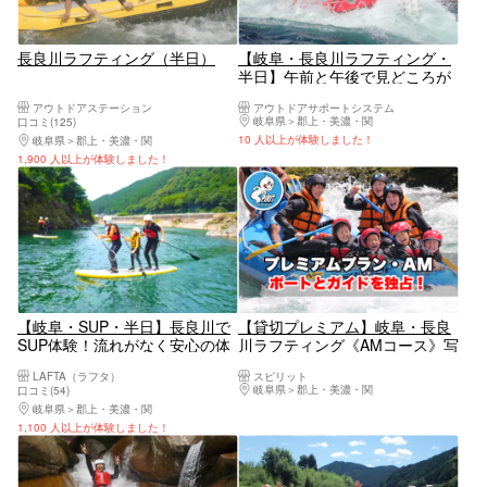
長良川ラフティング（半日）
【岐阜・長良川ラフティング・
半日】午前と午後で見どころが
違う！スリルを味わいながら、
アウトドアステーション
アウトドアサポートシステム
みんなで激流を攻略しよう！
岐阜県
郡上・美濃・関
口コミ(125)
（写真データつき）
10 人以上が体験しました！
岐阜県
郡上・美濃・関
1,900 人以上が体験しました！
【岐阜・SUP・半日】長良川で
【貸切プレミアム】岐阜・長良
SUP体験！流れがなく安心の体
川ラフティング《AMコース》写
験コース
真データ全員無料♪動画SDカー
LAFTA（ラフタ）
スピリット
ド付き♪ドリンク付き♪
岐阜県
郡上・美濃・関
口コミ(54)
岐阜県
郡上・美濃・関
1,100 人以上が体験しました！