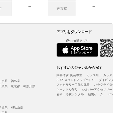
店
更衣室
無
無
アプリをダウンロード
iPhone版アプリ
おすすめのジャンルから探す
陶芸体験･陶芸教室
ガラス細工･ガラス
SUP･スタンドアップパドル
ダイビン
山形県
福島県
アクセサリー手作り体験
パラグライダ
千葉県
東京都
神奈川県
キャンドル作り
シルバーアクセサリー
着物・浴衣レンタル
脱出ゲーム
バ
奈良県
和歌山県
山口県