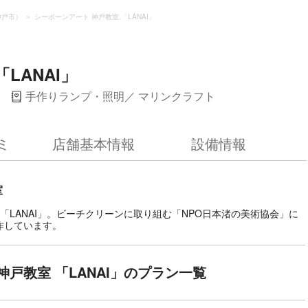
神戸市）
シーボーンアート 神戸教室 「LANAI」
LANAI」
手作りランプ・照明
マリンクラフト
ミ
店舗基本情報
設備情報
室
「LANAI」。ビーチクリーンに取り組む「NPO日本渚の美術協会」に
作しています。
神戸教室 「LANAI」のプラン一覧