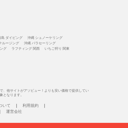
垣島 ダイビング
沖縄 シュノーケリング
 クルージング
沖縄 パラセーリング
ィング
ラフティング 関西
いちご狩り 関東
態で、他サイトがアソビュー！よりも安い価格で提供してい
象となります。
ついて
利用規約
運営会社