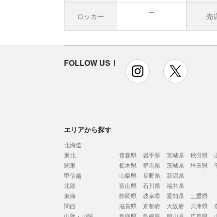
ロッカー
売
無
FOLLOW US！
instagram
x
エリアから探す
北海道
東北
青森県
岩手県
宮城県
秋田県
関東
栃木県
群馬県
茨城県
埼玉県
甲信越
山梨県
長野県
新潟県
北陸
富山県
石川県
福井県
東海
静岡県
岐阜県
愛知県
三重県
関西
滋賀県
京都府
大阪府
兵庫県
山陰・山陽
鳥取県
島根県
岡山県
広島県