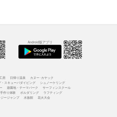
Android版アプリ
工房
日帰り温泉
カヌー･カヤック
グ・スキューバダイビング
シュノーケリング
ー
遊園地・テーマパーク
サーフィンスクール
 手作り体験
ボルダリング
ラフティング
ンジージャンプ
水族館
花火大会