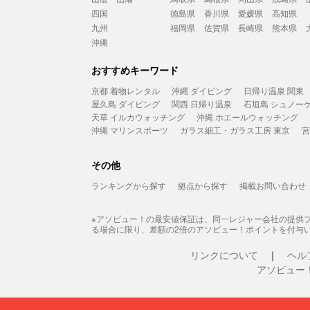
四国
徳島県
香川県
愛媛県
高知県
九州
福岡県
佐賀県
長崎県
熊本県
沖縄
おすすめキーワード
京都 着物レンタル
沖縄 ダイビング
日帰り温泉 関東
屋久島 ダイビング
関西 日帰り温泉
石垣島 シュノー
天草 イルカウォッチング
沖縄 ホエールウォッチング
沖縄 マリンスポーツ
ガラス細工・ガラス工房 東京
宮
その他
ランキングから探す
拠点から探す
掲載お問い合わせ
※アソビュー！の最安値保証は、同一レジャー会社の提供
る場合に限り、差額の2倍のアソビュー！ポイントを付与
リンクについて
ヘル
アソビュー