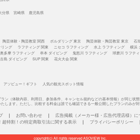
大分県
宮崎県
鹿児島県
陶芸体験・陶芸教室 関西
ボルダリング 東京
陶芸体験・陶芸教室 東京
石
ケリング
ラフティング 関東
ニセコ ラフティング
水上 ラフティング
横浜
奥多摩 ラフティング
串本 ダイビング
鬼怒川 ラフティング
球磨川 ラフテ
古島 ダイビング
SUP 関東
花火大会 関東
アソビュー！ギフト
人気の観光スポット情報
プラン（体験内容、利用日、参加条件、キャンセル規約などの基本情報）が同じ状
いたします。ただし、比較する料金は誰でも確認できる一般公開したプランのみが対
プ
お問い合わせ
広告掲載（メーカー様・広告代理店様）に
！超特割！の特定商取引法に関する表示
プライバシーポリシー
copyright(c) All rights reserved ASOVIEW Inc.