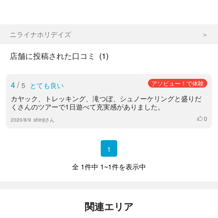
ニライナホリデイズ
店舗に投稿された口コミ
(1)
4
/
アソビュー！で体験
5
とても良い
カヤック、トレッキング、滝つぼ、シュノーケリングと盛りだ
くさんのツアーで1日遊べて充実感がありました。
0
いいね
2020/8/9
shinjiさん
1
全 1件中 1~1件を表示中
関連エリア