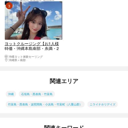
造船で無人島へ！
3位
ヨットクルージング【お1人様
特価・沖縄本島南部・糸満・2
時間・当日電話申込可】
沖縄ヨット体験セーリング
沖縄県
南部
関連エリア
沖縄
石垣島・西表島・竹富島
竹富島・西表島・波照間島・小浜島・竹富町（八重山郡）
ニライナホリデイズ
関連キーワード