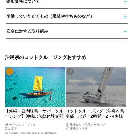
参加資格について
準備していただくもの（服装や持ちものなど）
安全に対する取り組み
沖縄県のヨットクルージングおすすめ
1位
2位
【沖縄・座間味島・サバニクル
ヨットクルージング【沖縄本島
ージング】沖縄の伝統体験★那
南部・糸満・2時間・2～4名様
覇から日帰りOK！座間味島でこ
乗船・当日電話申込可】
チナジュン ザマミ
沖縄ヨット体験セーリング
こだけ、サバニ&シュノーケル
沖縄県
南部
口コミ(1)
ツアー！風と人力だけで進む木
沖縄県
慶良間･渡嘉敷島･座間味島