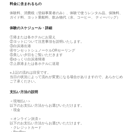
料金に含まれるもの
体験料、消費税（登録事業者のみ）、体験で使うレンタル品、保険料、
ガイド料、ヨット乗船料、飲み物代（水、コーヒー、 ティーバッグ）
体験のスケジュール・詳細
①港または各ホテルにお迎え
②ヨットについて注意事項を説明いたします。
③白浜港出港
④サンセットシュノーケルORセーリング
⑤美しい夕日をご覧いただきます
⑥ゆっくり白浜港帰港
⑦上原港または各ホテルに送迎
※上記の流れは目安です。
当日の状況によって流れが変更になる場合がありますので、あらかじめ
ご了承ください。
支払い方法の説明
＜現地払い＞
以下のお支払い方法からお選びいただけます。
・現金
＜オンライン決済＞
以下のお支払い方法からお選びいただけます。
・クレジットカード
・PayPay