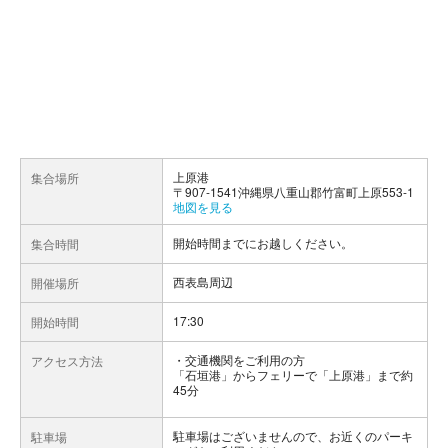
上原港
集合場所
〒907-1541沖縄県八重山郡竹富町上原553-1
地図を見る
開始時間までにお越しください。
集合時間
西表島周辺
開催場所
17:30
開始時間
交通機関をご利用の方
アクセス方法
「石垣港」からフェリーで「上原港」まで約
45分
駐車場はございませんので、お近くのパーキ
駐車場