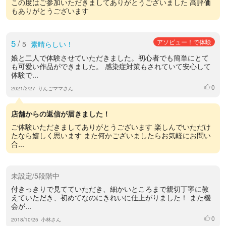
この度はご参加いただきましてありがとうございました 高評価
もありがとうございます
5
/
アソビュー！で体験
5
素晴らしい！
娘と二人で体験させていただきました。初心者でも簡単にとて
も可愛い作品ができました。 感染症対策もされていて安心して
体験で...
0
いいね
2021/2/27
りんごママさん
店舗からの返信が届きました！
ご体験いただきましてありがとうございます 楽しんでいただけ
たなら嬉しく思います また何かございましたらお気軽にお問い
合...
未設定/5段階中
付きっきりで見てていただき、細かいところまで親切丁寧に教
えていただき、初めてなのにきれいに仕上がりました！ また機
会が...
0
いいね
2018/10/25
小林さん