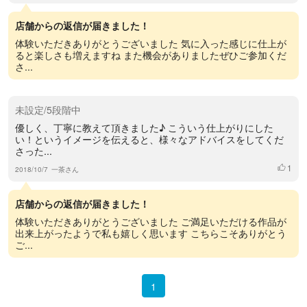
店舗からの返信が届きました！
体験いただきありがとうございました 気に入った感じに仕上が
ると楽しさも増えますね また機会がありましたぜひご参加くだ
さ...
未設定/5段階中
優しく、丁寧に教えて頂きました♪ こういう仕上がりにした
い！というイメージを伝えると、様々なアドバイスをしてくだ
さった...
1
いいね
2018/10/7
一茶さん
店舗からの返信が届きました！
体験いただきありがとうございました ご満足いただける作品が
出来上がったようで私も嬉しく思います こちらこそありがとう
ご...
1