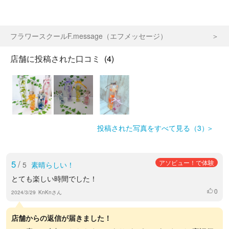
フラワースクールF.message（エフメッセージ）
店舗に投稿された口コミ
(4)
投稿された写真をすべて見る（3）
5
/
アソビュー！で体験
5
素晴らしい！
とても楽しい時間でした！
0
いいね
2024/3/29
KnKnさん
店舗からの返信が届きました！