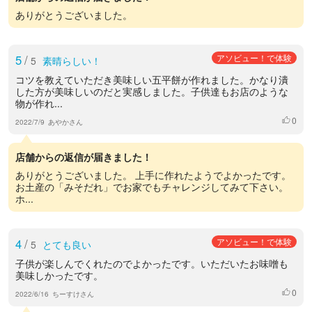
ありがとうございました。
5
/
アソビュー！で体験
5
素晴らしい！
コツを教えていただき美味しい五平餅が作れました。かなり潰
した方が美味しいのだと実感しました。子供達もお店のような
物が作れ...
0
いいね
2022/7/9
あやかさん
店舗からの返信が届きました！
ありがとうございました。 上手に作れたようでよかったです。
お土産の「みそだれ」でお家でもチャレンジしてみて下さい。
ホ...
4
/
アソビュー！で体験
5
とても良い
子供が楽しんでくれたのでよかったです。いただいたお味噌も
美味しかったです。
0
いいね
2022/6/16
ちーすけさん