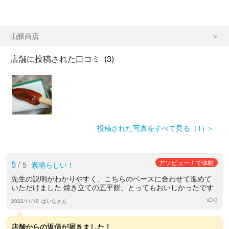
山醸商店
店舗に投稿された口コミ
(3)
投稿された写真をすべて見る（1）
5
/
アソビュー！で体験
5
素晴らしい！
先生の説明がわかりやすく、こちらのペースに合わせて進めて
いただけました 焼き立ての五平餅、とってもおいしかったです
0
いいね
2022/11/19
ぱいなさん
店舗からの返信が届きました！