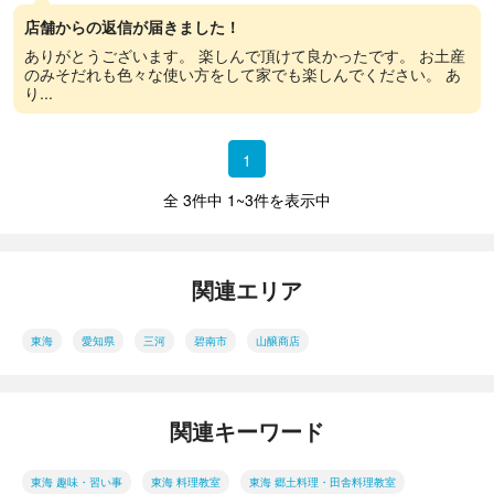
店舗からの返信が届きました！
ありがとうございます。 楽しんで頂けて良かったです。 お土産
のみそだれも色々な使い方をして家でも楽しんでください。 あ
り...
1
全 3件中 1~3件を表示中
関連エリア
東海
愛知県
三河
碧南市
山醸商店
関連キーワード
東海 趣味・習い事
東海 料理教室
東海 郷土料理・田舎料理教室