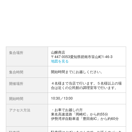
山醸商店
集合場所
〒447-0053愛知県碧南市笹山町1-46-3
地図を見る
開始時間までにお越しください。
集合時間
４名様まで当店で行います。５名様以上の場
開催場所
合は近くの公民館の調理室等で行います。
10:30／13:00
開始時間
お車でお越しの方
アクセス方法
東名高速道路「岡崎IC」から約55分
伊勢湾岸自動車道「豊田南IC」から約60分
駐車場はございませんので、お近くのパーキ