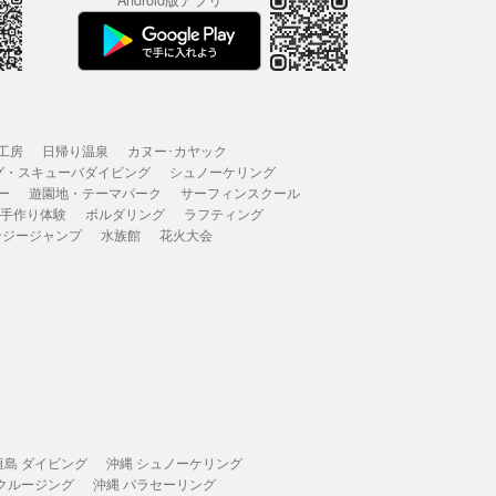
Android版アプリ
工房
日帰り温泉
カヌー･カヤック
グ・スキューバダイビング
シュノーケリング
ー
遊園地・テーマパーク
サーフィンスクール
 手作り体験
ボルダリング
ラフティング
ンジージャンプ
水族館
花火大会
垣島 ダイビング
沖縄 シュノーケリング
 クルージング
沖縄 パラセーリング