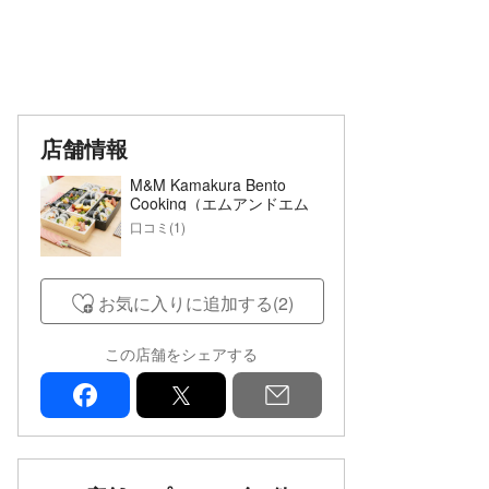
店舗情報
M&M Kamakura Bento
Cooking（エムアンドエム
カマクラ ベントウ クッキン
口コミ(1)
グ）
お気に入りに追加する(2)
この店舗をシェアする
facebook
x
mail