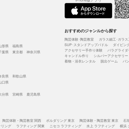
iPhone版アプリ
おすすめのジャンルから探す
陶芸体験･陶芸教室
ガラス細工･ガラス
SUP･スタンドアップパドル
ダイビン
山形県
福島県
アクセサリー手作り体験
パラグライダ
千葉県
東京都
神奈川県
キャンドル作り
シルバーアクセサリー
着物・浴衣レンタル
脱出ゲーム
バ
奈良県
和歌山県
山口県
大分県
宮崎県
鹿児島県
陶芸体験・陶芸教室 関西
ボルダリング 東京
陶芸体験・陶芸教室 東京
石
ケリング
ラフティング 関東
ニセコ ラフティング
水上 ラフティング
横浜