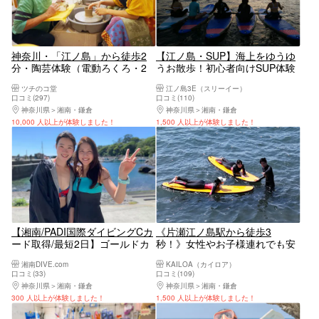
神奈川・「江ノ島」から徒歩2
【江ノ島・SUP】海上をゆうゆ
分・陶芸体験（電動ろくろ・2
うお散歩！初心者向けSUP体験
個製作）
コース
ツチのコ堂
江ノ島3E（スリーイー）
口コミ(297)
口コミ(110)
神奈川県
湘南・鎌倉
神奈川県
湘南・鎌倉
10,000 人以上が体験しました！
1,500 人以上が体験しました！
【湘南/PADI国際ダイビングCカ
《片瀬江ノ島駅から徒歩3
ード取得/最短2日】ゴールドカ
秒！》女性やお子様連れでも安
ード発行店
心！プロ講師が教えるサーフィ
湘南DIVE.com
KAILOA（カイロア）
ン体験！（2時間～2時間半）＜
口コミ(33)
口コミ(109)
神奈川・湘南・藤沢＞
神奈川県
湘南・鎌倉
神奈川県
湘南・鎌倉
300 人以上が体験しました！
1,500 人以上が体験しました！