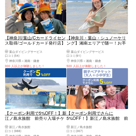
【神奈川/葉山/Cカードライセン
【神奈川・葉山・シュノーケリ
ス取得/ゴールドカード発行店】
ング】湘南エリアで随一！お手
最短2日/PADI/OWD/2日/オープ
軽シュノーケリング
葉山ダイビングサービス
葉山ダイビングサービス
ンウォーター
口コミ(54)
口コミ(91)
神奈川県
湘南・鎌倉
神奈川県
湘南・鎌倉
300 人以上が体験しました！
500 人以上が体験しました！
【クーポン利用で5%OFF！】新
【クーポン利用でさらに
江ノ島水族館 前売り入場チケ
5%OFF！】新江ノ島水族館 前
ット
売り親子ペア（大人＋小中学
新江ノ島水族館
新江ノ島水族館
生）入場チケット
口コミ(988)
口コミ(367)
神奈川県
湘南・鎌倉
神奈川県
湘南・鎌倉