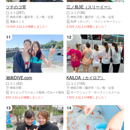
ツチのコ堂
江ノ島3E（スリーイー）
口コミ(297)
口コミ(138)
神奈川県
藤沢市・江ノ島・辻堂
神奈川県
藤沢市・江ノ島・辻堂
電動ろくろ
SUP（サップ）
ウインドサーフィン
10,000 人以上が体験しました！
2,000 人以上が体験しました！
11
12
湘南DIVE.com
KAILOA（カイロア）
口コミ(52)
口コミ(109)
神奈川県
鎌倉市・由比ヶ浜・大船・七里ヶ浜
神奈川県
藤沢市・江ノ島・辻堂
ダイビングライセンス取得（Cカード取得）
体験ダイビング
サーフショップ・サーフィンスクール
500 人以上が体験しました！
1,500 人以上が体験しました！
13
14