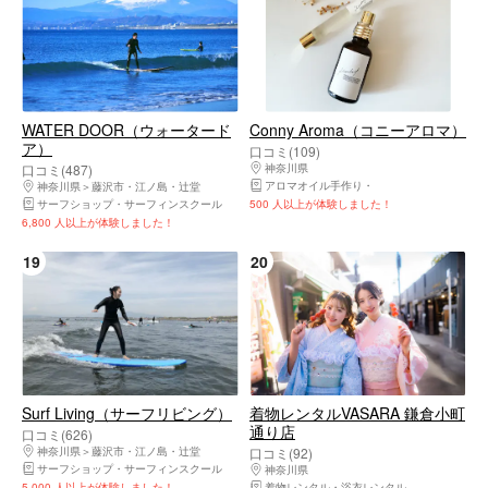
WATER DOOR（ウォータード
Conny Aroma（コニーアロマ）
ア）
口コミ(109)
口コミ(487)
神奈川県
鎌倉市・由比ヶ浜・大船・七里ヶ
アロマオイル手作り
調香体験・香水作り
神奈川県
藤沢市・江ノ島・辻堂
サーフショップ・サーフィンスクール
500 人以上が体験しました！
6,800 人以上が体験しました！
19
20
Surf Living（サーフリビング）
着物レンタルVASARA 鎌倉小町
通り店
口コミ(626)
神奈川県
藤沢市・江ノ島・辻堂
口コミ(92)
サーフショップ・サーフィンスクール
神奈川県
鎌倉市・由比ヶ浜・大船・七里ヶ
5,000 人以上が体験しました！
着物レンタル・浴衣レンタル