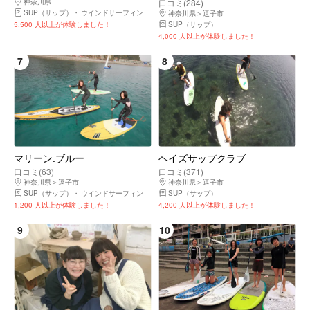
神奈川県
鎌倉市・由比ヶ浜・大船・七里ヶ浜
口コミ(284)
SUP（サップ）
ウインドサーフィン
神奈川県
逗子市
5,500 人以上が体験しました！
SUP（サップ）
4,000 人以上が体験しました！
7
8
マリーン.ブルー
ヘイズサップクラブ
口コミ(63)
口コミ(371)
神奈川県
逗子市
神奈川県
逗子市
SUP（サップ）
ウインドサーフィン
SUP（サップ）
1,200 人以上が体験しました！
4,200 人以上が体験しました！
9
10