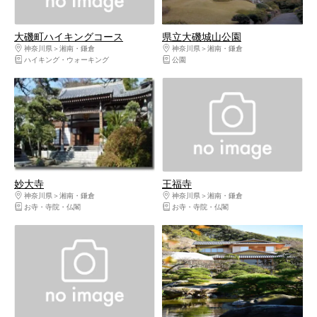
大磯町ハイキングコース
県立大磯城山公園
神奈川県
湘南・鎌倉
神奈川県
湘南・鎌倉
ハイキング・ウォーキング
公園
妙大寺
王福寺
神奈川県
湘南・鎌倉
神奈川県
湘南・鎌倉
お寺・寺院・仏閣
お寺・寺院・仏閣