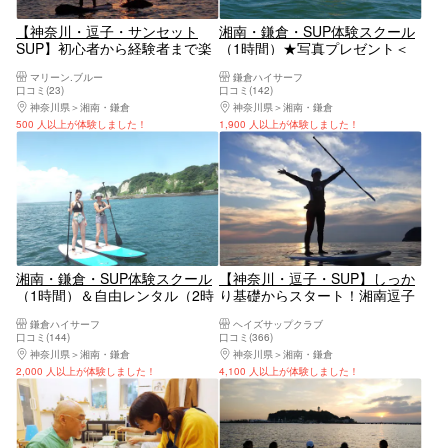
【神奈川・逗子・サンセット
湘南・鎌倉・SUP体験スクール
SUP】初心者から経験者まで楽
（1時間）★写真プレゼント＜
しめるサンセットSUP！海の上
ショップは長谷駅から徒歩3
マリーン.ブルー
鎌倉ハイサーフ
から夕陽を眺めてみませんか？
分・海の目の前！＞
口コミ(23)
口コミ(142)
（写真撮影付き）
神奈川県
湘南・鎌倉
神奈川県
湘南・鎌倉
500 人以上が体験しました！
1,900 人以上が体験しました！
湘南・鎌倉・SUP体験スクール
【神奈川・逗子・SUP】しっか
（1時間）＆自由レンタル（2時
り基礎からスタート！湘南逗子
間）写真付き ＜ショップは長谷
海岸でSUP体験
鎌倉ハイサーフ
ヘイズサップクラブ
駅から徒歩3分・海の目の前！
口コミ(144)
口コミ(366)
＞
神奈川県
湘南・鎌倉
神奈川県
湘南・鎌倉
2,000 人以上が体験しました！
4,100 人以上が体験しました！