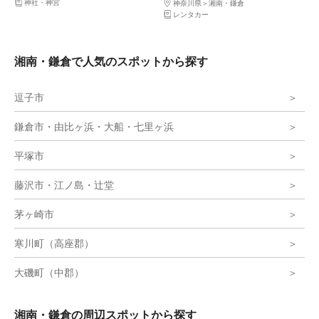
神社・神宮
神奈川県
湘南・鎌倉
レンタカー
湘南・鎌倉で人気のスポットから探す
逗子市
鎌倉市・由比ヶ浜・大船・七里ヶ浜
平塚市
藤沢市・江ノ島・辻堂
茅ヶ崎市
寒川町（高座郡）
大磯町（中郡）
湘南・鎌倉の周辺スポットから探す