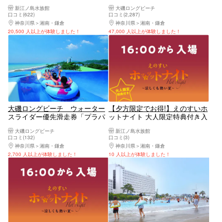
売りペア入場チケット（大人2
新江ノ島水族館
大磯ロングビーチ
名分）
口コミ(622)
口コミ(2,287)
神奈川県
湘南・鎌倉
神奈川県
湘南・鎌倉
20,500 人以上が体験しました！
47,000 人以上が体験しました！
大磯ロングビーチ ウォーター
【夕方限定でお得!】えのすいホ
スライダー優先滑走券「プラパ
ットナイト 大人限定特典付き入
ス」
場券
大磯ロングビーチ
新江ノ島水族館
口コミ(132)
口コミ(3)
神奈川県
湘南・鎌倉
神奈川県
湘南・鎌倉
2,700 人以上が体験しました！
10 人以上が体験しました！