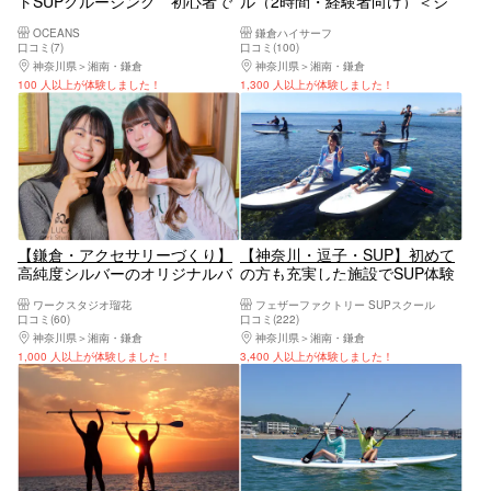
トSUPクルージング 初心者で
ル（2時間・経験者向け）＜シ
も安心して楽しめて女性やカッ
ョップは長谷駅から徒歩3分・
OCEANS
鎌倉ハイサーフ
プルに大人気！綺麗な景色と
海の目の前！＞
口コミ(7)
口コミ(100)
SUPを楽しんでください！!
神奈川県
湘南・鎌倉
神奈川県
湘南・鎌倉
100 人以上が体験しました！
1,300 人以上が体験しました！
【鎌倉・アクセサリーづくり】
【神奈川・逗子・SUP】初めて
高純度シルバーのオリジナルバ
の方も充実した施設でSUP体験
ングル！オンリーワンアイテム
（写真データプレゼント）
ワークスタジオ瑠花
フェザーファクトリー SUPスクール
を作れる特別な体験★（鎌倉駅
口コミ(60)
口コミ(222)
より6分／約2時間でお持ち帰り
神奈川県
湘南・鎌倉
神奈川県
湘南・鎌倉
可能）
1,000 人以上が体験しました！
3,400 人以上が体験しました！