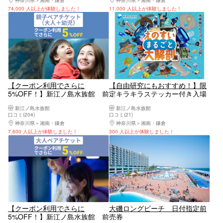
74,000 人以上が体験しました！
11,000 人以上が体験しました！
【クーポン利用でさらに
【自由研究にもおすすめ！】限
5%OFF！】新江ノ島水族館 前
定キラキラステッカー付き入場
売り親子ペア（大人＋幼児）入
券
新江ノ島水族館
新江ノ島水族館
場チケット
口コミ(204)
口コミ(21)
神奈川県
湘南・鎌倉
神奈川県
湘南・鎌倉
7,600 人以上が体験しました！
300 人以上が体験しました！
【クーポン利用でさらに
大磯ロングビーチ 日付指定前
5%OFF！】新江ノ島水族館 前
売券