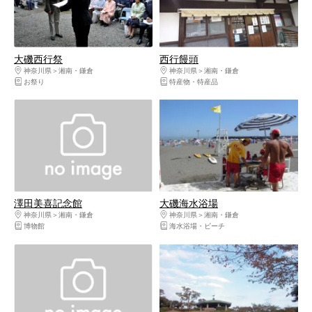
大磯西行祭
西行饅頭
神奈川県
湘南・鎌倉
神奈川県
湘南・鎌倉
お祭り
特産物・特産品
澤田美喜記念館
大磯海水浴場
神奈川県
湘南・鎌倉
神奈川県
湘南・鎌倉
博物館
海水浴場・ビーチ