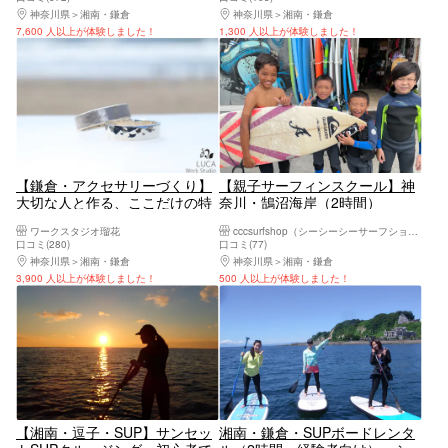
神奈川県
湘南・鎌倉
神奈川県
湘南・鎌倉
7,600 人以上が体験しました！
1,300 人以上が体験しました！
【鎌倉・アクセサリーづくり】
【親子サーフィンスクール】神
大切な人と作る、ここだけの特
奈川・鵠沼海岸（2時間）
別な指輪。職人こだわり素材の
ワークスタジオ瑠花
cccsurfshop（シーシーシーサーフショップ）
本格シルバーリング制作（鎌倉
口コミ(280)
口コミ(77)
駅より6分／約2時間でお持ち帰
神奈川県
湘南・鎌倉
神奈川県
湘南・鎌倉
り可能）
3,900 人以上が体験しました！
500 人以上が体験しました！
【湘南・逗子・SUP】サンセッ
湘南・鎌倉・SUPボードレンタ