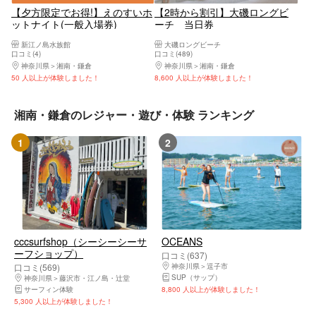
【夕方限定でお得!】えのすいホ
【2時から割引】大磯ロングビ
ットナイト(一般入場券)
ーチ 当日券
新江ノ島水族館
大磯ロングビーチ
口コミ(4)
口コミ(489)
神奈川県
湘南・鎌倉
神奈川県
湘南・鎌倉
50 人以上が体験しました！
8,600 人以上が体験しました！
湘南・鎌倉のレジャー・遊び・体験 ランキング
1
2
cccsurfshop（シーシーシーサ
OCEANS
ーフショップ）
口コミ(637)
口コミ(569)
神奈川県
逗子市
SUP（サップ）
神奈川県
藤沢市・江ノ島・辻堂
サーフィン体験
8,800 人以上が体験しました！
5,300 人以上が体験しました！