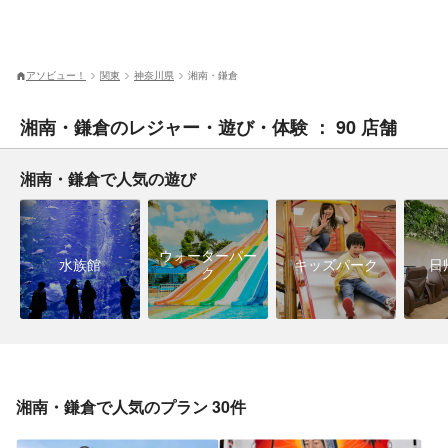
アソビュー！
関東
神奈川県
湘南・鎌倉
湘南・鎌倉のレジャー・遊び・体験 ： 90 店舗
湘南・鎌倉で人気の遊び
ウォーターパー
水族館
キッズパーク
日
ク
湘南・鎌倉で人気のプラン 30件