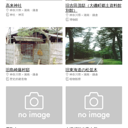
高来神社
旧吉田茂邸（大磯町郷土資料館
別館）
神奈川県
湘南・鎌倉
神社・神宮
神奈川県
湘南・鎌倉
博物館
旧島崎藤村邸
旧東海道の松並木
神奈川県
湘南・鎌倉
神奈川県
湘南・鎌倉
歴史的建造物
植物観察