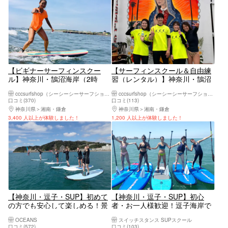
【ビギナーサーフィンスクー
【サーフィンスクール＆自由練
ル】神奈川・鵠沼海岸（2時
習（レンタル）】神奈川・鵠沼
間）
海岸（2時間～7時間）
cccsurfshop（シーシーシーサーフショップ）
cccsurfshop（シーシーシーサーフショップ）
口コミ(370)
口コミ(113)
神奈川県
湘南・鎌倉
神奈川県
湘南・鎌倉
3,400 人以上が体験しました！
1,200 人以上が体験しました！
【神奈川・逗子・SUP】初めて
【神奈川・逗子・SUP】初心
の方でも安心して楽しめる！景
者・お一人様歓迎！逗子海岸で
色を見ながら水上散歩（半日）
SUP体験！お写真無料プレゼン
OCEANS
スイッチスタンス SUPスクール
★写真プレゼント
ト！
口コミ(572)
口コミ(103)