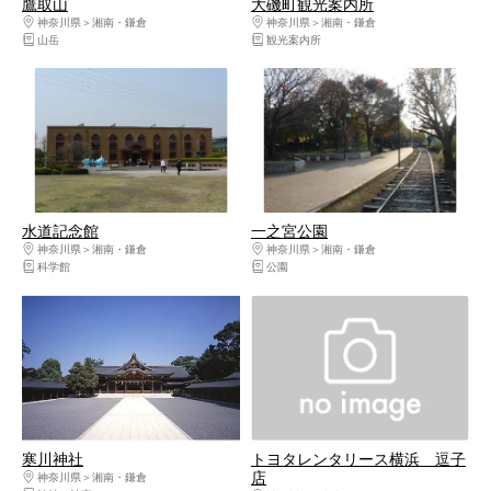
鷹取山
大磯町観光案内所
神奈川県
湘南・鎌倉
神奈川県
湘南・鎌倉
山岳
観光案内所
水道記念館
一之宮公園
神奈川県
湘南・鎌倉
神奈川県
湘南・鎌倉
科学館
公園
寒川神社
トヨタレンタリース横浜 逗子
店
神奈川県
湘南・鎌倉