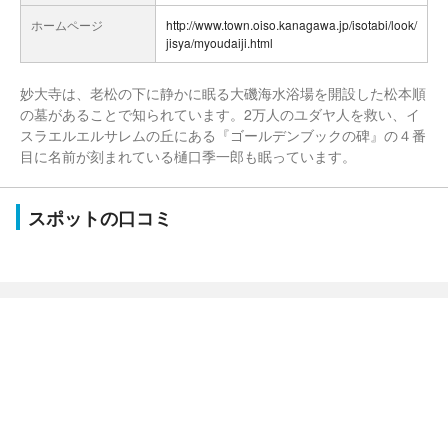
ホームページ
http://www.town.oiso.kanagawa.jp/isotabi/look/
jisya/myoudaiji.html
妙大寺は、老松の下に静かに眠る大磯海水浴場を開設した松本順
の墓があることで知られています。2万人のユダヤ人を救い、イ
スラエルエルサレムの丘にある『ゴールデンブックの碑』の４番
目に名前が刻まれている樋口季一郎も眠っています。
スポットの口コミ