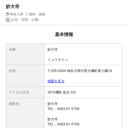
妙大寺
神奈川県
湘南・鎌倉
お寺・寺院・仏閣
基本情報
名称
妙大寺
ミョウダイジ
住所
〒255-0004 神奈川県中郡大磯町東小磯19
地図を見る
アクセス方法
JR大磯駅 徒歩 3分
連絡先
妙大寺
TEL：0463-61-0706
妙大寺
TEL：0463-61-0706