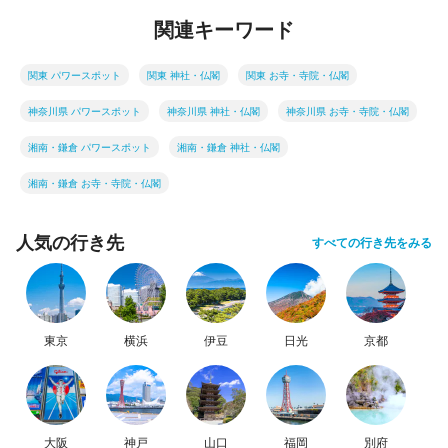
関連キーワード
関東 パワースポット
関東 神社・仏閣
関東 お寺・寺院・仏閣
神奈川県 パワースポット
神奈川県 神社・仏閣
神奈川県 お寺・寺院・仏閣
湘南・鎌倉 パワースポット
湘南・鎌倉 神社・仏閣
湘南・鎌倉 お寺・寺院・仏閣
人気の行き先
すべての行き先をみる
東京
横浜
伊豆
日光
京都
大阪
神戸
山口
福岡
別府