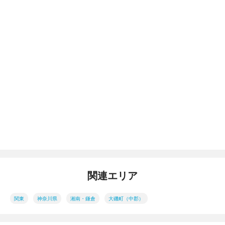
関連エリア
関東
神奈川県
湘南・鎌倉
大磯町（中郡）