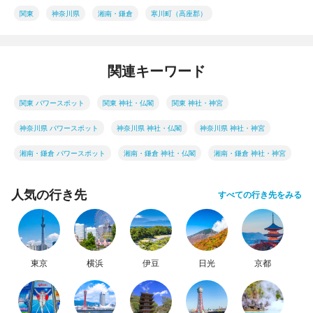
関東
神奈川県
湘南・鎌倉
寒川町（高座郡）
関連キーワード
関東 パワースポット
関東 神社・仏閣
関東 神社・神宮
神奈川県 パワースポット
神奈川県 神社・仏閣
神奈川県 神社・神宮
湘南・鎌倉 パワースポット
湘南・鎌倉 神社・仏閣
湘南・鎌倉 神社・神宮
人気の行き先
すべての行き先をみる
東京
横浜
伊豆
日光
京都