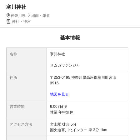
寒川神社
神奈川県
湘南・鎌倉
神社・神宮
基本情報
名称
寒川神社
サムカワジンジャ
住所
〒253-0195 神奈川県高座郡寒川町宮山
3916
地図を見る
営業時間
6:00?日没
休業 年中無休
アクセス方法
宮山駅 徒歩 5分
圏央道寒川北インター 車 3分 1km