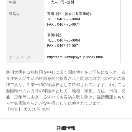
料金
・大人 0円 ※無料
連絡先
寒川神社（神奈川県寒川町）
TEL：0467-75-0004
FAX：0467-75-0071
寒川神社
TEL：0467-75-0004
FAX：0467-75-0071
ホームページ
http://samukawajinjya.jp/index.html
寒川大明神は相模国を中心に広く関東地方をご開拓になられ、衣
食住等人間生活の根源を開発指導された関東地方文化の生みの親
神であり、生業一切の守護神として敬仰されています。わけても
全国唯一の八方除の守護神として、地相、家相、方位、日柄、交
通、厄年等に由来するすべても災禍を取り除き、福徳開運をもた
らす御霊験あらたかな神様として信仰されています。
【料金】 大人: 0円 無料
詳細情報