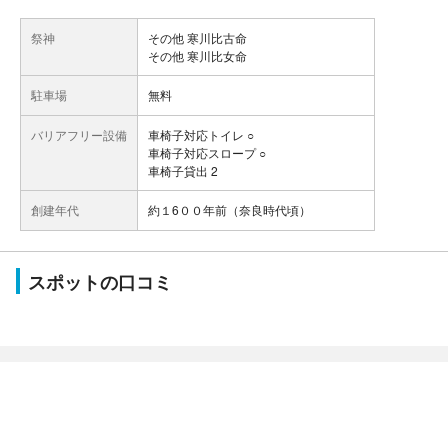
祭神
その他 寒川比古命
その他 寒川比女命
駐車場
無料
バリアフリー設備
車椅子対応トイレ ○
車椅子対応スロープ ○
車椅子貸出 2
創建年代
約１6００年前（奈良時代頃）
スポットの口コミ