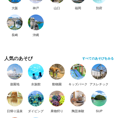
大阪
神戸
山口
福岡
別府
長崎
沖縄
人気のあそび
すべてのあそびをみる
遊園地
水族館
動物園
キッズパーク
アスレチック
日帰り温泉
ダイビング
果物狩り
陶芸体験
SUP