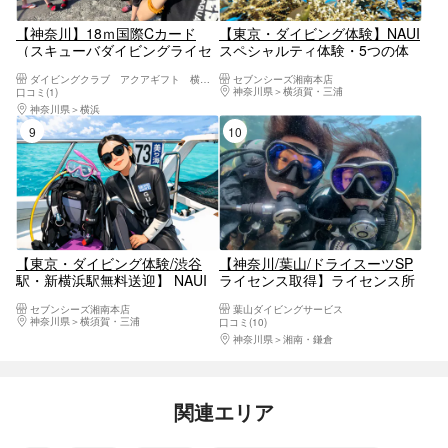
【神奈川】18ｍ国際Cカード
【東京・ダイビング体験】NAUI
（スキューバダイビングライセ
スペシャルティ体験・5つの体
ンス）月1の講習であこがれの
験スペシャリティから1ダイブ
ダイビングクラブ アクアギフト 横浜店
セブンシーズ湘南本店
ダイバーに！
＋ファンダイビングプラン
神奈川県
横須賀・三浦
口コミ(1)
神奈川県
横浜
9位
10位
【東京・ダイビング体験/渋谷
【神奈川/葉山/ドライスーツSP
駅・新横浜駅無料送迎】 NAUI
ライセンス取得】ライセンス所
レスキュー体験・トラブルに見
持者向け/PADIドライスーツスペ
セブンシーズ湘南本店
葉山ダイビングサービス
舞われた時の適切な対応能力を
シャルティ講習付ダイブ（2.5ダ
神奈川県
横須賀・三浦
口コミ(10)
学ぼう＋ファンダイビングプラ
イブ/フルレンタル付）ゴールド
神奈川県
湘南・鎌倉
ン
カード発行店
関連エリア