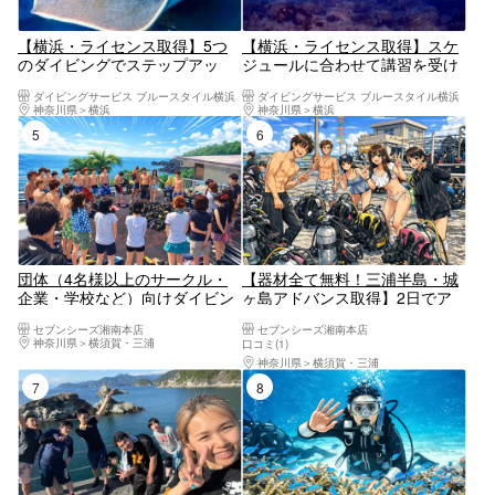
【横浜・ライセンス取得】5つ
【横浜・ライセンス取得】スケ
のダイビングでステップアッ
ジュールに合わせて講習を受け
プ！PADI アドバンス講習
られる！PADIオープンウォータ
ダイビングサービス ブルースタイル横浜
ダイビングサービス ブルースタイル横浜
ーコース
神奈川県
横浜
神奈川県
横浜
5位
6位
団体（4名様以上のサークル・
【器材全て無料！三浦半島・城
企業・学校など）向けダイビン
ヶ島アドバンス取得】2日でア
グライセンス講習（オープンウ
ドバンス取得！ダイビングを楽
セブンシーズ湘南本店
セブンシーズ湘南本店
ォーター取得】2.5日で国際ライ
しみ尽くしてひとつ上のダイバ
神奈川県
横須賀・三浦
口コミ(1)
センス取得）
ーになろう！ボートダイビング
神奈川県
横須賀・三浦
で遊べるライセンス取得プラン
7位
8位
（最大潜水深度30m）