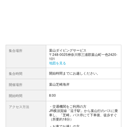
葉山ダイビングサービス
集合場所
〒248-0025神奈川県三浦郡葉山町一色2420-
101
地図を見る
開始時間までにお越しください。
集合時間
葉山芝崎海岸
開催場所
8:00
開始時間
交通機関をご利用の方
アクセス方法
JR横須賀線「逗子駅」から葉山行のバスに乗
車し、「芝崎」バス停にて下車後、徒歩すぐ
（所要約18分）
お車でお越しの方