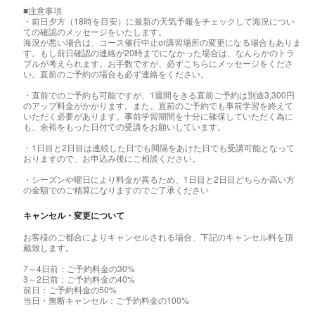
■注意事項
・前日夕方（18時を目安）に最新の天気予報をチェックして海況につい
ての確認のメッセージをいたします。
海況が悪い場合は、コース催行中止or講習場所の変更になる場合もありま
す。もし前日確認の連絡が20時までになかった場合は、なんらかのトラ
ブルが考えられます。お手数ですが、必ずこちらにメッセージをくださ
い。直前のご予約の場合も必ず連絡をください。
・直前でのご予約も可能ですが、1週間をきる直前ご予約は別途3,300円
のアップ料金がかかります。また、直前のご予約でも事前学習を終えて
いただく必要があります。事前学習期間を十分に確保していただく為に
も、余裕をもった日付での受講をお願いしています。
・1日目と2日目は連続した日でも間隔をあけた日でも受講可能となって
おりますので、お申込み後にご相談ください。
・シーズンや曜日により料金が異るため、1日目と2日目どちらか高い方
の金額でのご精算になりますのでご了承ください
キャンセル・変更について
お客様のご都合によりキャンセルされる場合、下記のキャンセル料を頂
戴致します。
7～4日前：ご予約料金の30%
3～2日前：ご予約料金の40%
前日：ご予約料金の50%
当日・無断キャンセル：ご予約料金の100%