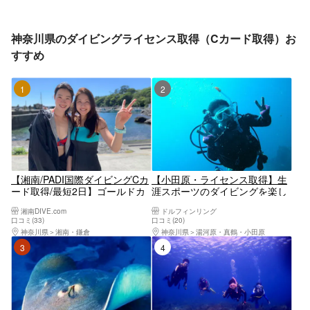
神奈川県のダイビングライセンス取得（Cカード取得）お
すすめ
1位
2位
【湘南/PADI国際ダイビングCカ
【小田原・ライセンス取得】生
ード取得/最短2日】ゴールドカ
涯スポーツのダイビングを楽し
ード発行店
もう！ライセンス取得プラン
湘南DIVE.com
ドルフィンリング
口コミ(33)
口コミ(20)
神奈川県
湘南・鎌倉
神奈川県
湯河原・真鶴・小田原
3位
4位