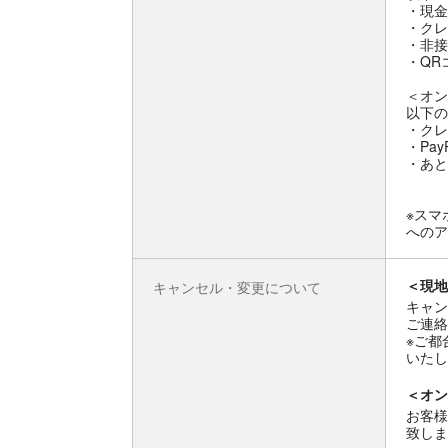
・現金
・クレ
・非接触
・QR
＜オン
以下の
・クレ
・Pay
・あと
※スマ
へのア
＜現地
キャンセル・変更について
キャン
ご連絡
※ご都
いたし
＜オン
お客様
致しま