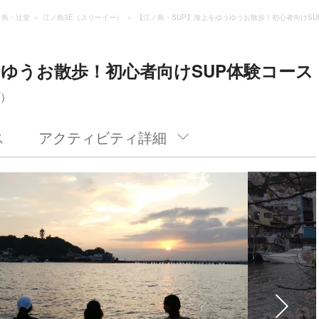
ノ島・辻堂
江ノ島3E（スリーイー）
【江ノ島・SUP】海上をゆうゆうお散歩！初心者向けSU
うゆうお散歩！初心者向けSUP体験コース
プ）
ス
アクティビティ詳細