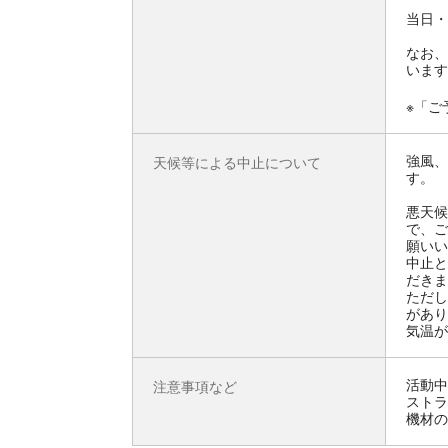
当日・
なお、
います
※「ご
強風、
天候等による中止について
す。
悪天候
で、ご
願いい
中止と
だきま
ただし
があり
気温が
活動中
注意事項など
ストラ
機材の