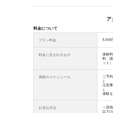
ア
料金について
5,50
プラン料金
体験料
料金に含まれるもの
料、講
ット）
ご予約
体験のスケジュール
↓
注意事
↓
体験を
＜現地
お支払方法
以下の