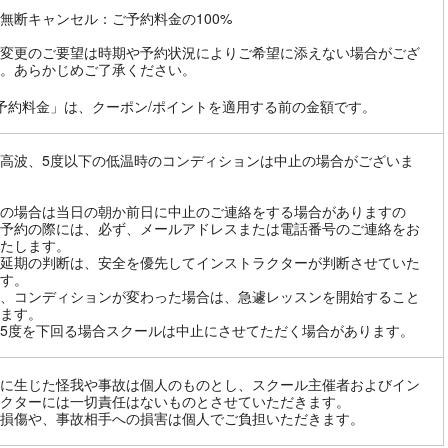
無断キャンセル：ご予約料金の100%
変更のご要望は時期や予約状況によりご希望に添えない場合がござ
。あらかじめご了承ください。
予約料金」は、クーポン/ポイントを適用する前の金額です。
高波、5度以下の低温時のコンディションは中止の場合がございま
の場合は当日の朝か前日に中止のご連絡をする場合がありますの
予約の際には、必ず、メールアドレスまたは電話番号のご連絡をお
たします。
延期の判断は、安全を優先してインストラクターが判断させていた
す。
、コンディションが変わった場合は、急遽レッスンを開始すること
ます。
5度を下回る場合スクールは中止にさせてただく場合があります。
に生じた怪我や事故は個人のものとし、スクール主催者およびイン
クターには一切責任はないものとさせていただきます。
損傷や、事故相手への損害は個人でご負担いただきます。