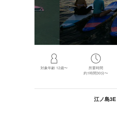
対象年齢
12歳〜
所要時間
約1時間30分〜
江ノ島3