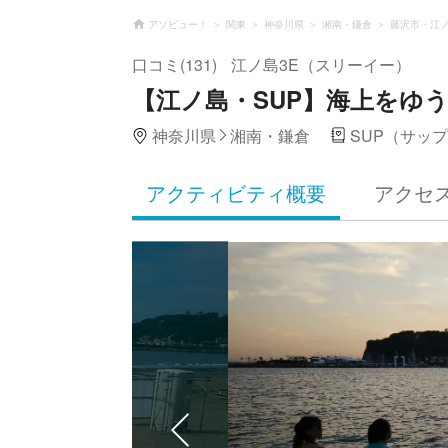
アソビュー！
関東
神奈川県
湘南・鎌倉
藤沢市・江
口コミ(131)
江ノ島3E（スリーイー）
【江ノ島・SUP】海上をゆ
神奈川県
湘南・鎌倉
SUP（サッ
アクティビティ概要
アクセ