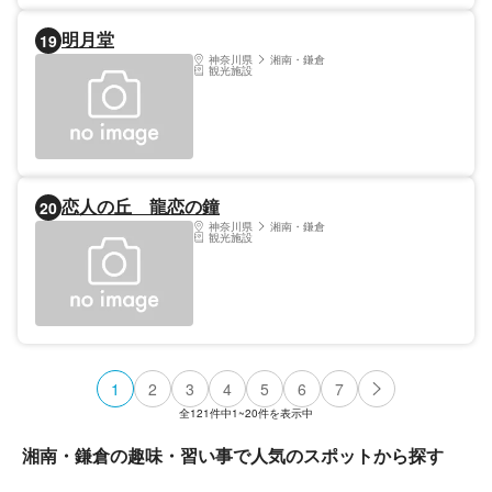
明月堂
19
神奈川県
湘南・鎌倉
観光施設
恋人の丘 龍恋の鐘
20
神奈川県
湘南・鎌倉
観光施設
1
2
3
4
5
6
7
全
121
件中
1~20
件を表示中
湘南・鎌倉の趣味・習い事で人気のスポットから探す