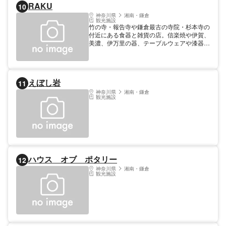
RAKU
10
神奈川県
湘南・鎌倉
観光施設
竹の寺・報告寺や鎌倉最古の寺院・杉本寺の
付近にある食器と雑貨の店。信楽焼や伊賀、
美濃、伊万里の器、テーブルウェアや漆器、
ガラス製品などを取り揃える。
えぼし岩
11
神奈川県
湘南・鎌倉
観光施設
ハウス オブ ポタリー
12
神奈川県
湘南・鎌倉
観光施設