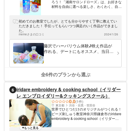
ろう！「湘南サロンドローズ」は、お好きな
材料を自由に選べる楽しさ、わくわく、自分
の個性を知る楽しさを味わっていただける体
験サロンです♪個性溢れる作品作りのお手伝
いをいたします。お気に入りの花材を選んで
初めてのお教室でしたが、とても分かりやすく丁寧に教えてい
作る「ハーバリウム体験」も人気です！JR
ただきました！ 手伝ってもらいつつ満足のいく作品ができまし
東海道線「藤沢駅」南口より徒歩約6分とア
た。
クセスも便利な当店へ、ぜひお立ち寄りくだ
memeさまの口コミ
2024/1/26
さい。
藤沢でハーバリウム体験♪映え作品が
作れる、デートにもオススメ、当日お
持ち帰りOK、アクセス◎
全6件のプランから選ぶ
iridare embroidery & cooking school（イリダー
6
レ エンブロイダリー&クッキングスクール）
0.0
(1件)
東京都
渋谷・目黒・世田谷
世界でひとつだけのオリジナルがつくれる！
ビーズ刺しゅう教室神奈川県鎌倉市のiridare
embroidery & cooking school（イリダーレ
エンブロイダリー&クッキングスクール）で
は、ビーズ刺しゅう教室を実施中です。既製
もっと見る