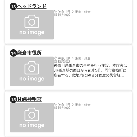
ヘッドランド
13
神奈川県
湘南・鎌倉
観光施設
鎌倉市役所
14
神奈川県
湘南・鎌倉
観光施設
神奈川県鎌倉市の事務を行う施設。本庁舎は
JR鎌倉駅の西口から徒歩5分、同市御成町に
所在する。敷地内に60台分程度の民営駐車
場を有し、市役所利用時間中は訪問窓口で手
続きを行うことで駐車料金が無料となる。市
役所業務に興味のある大学生などを対象とし
た市役所職場見学ツアーを不定期で実施して
甘縄神明宮
15
いるほか、市都市整備部浄化センター（同市
山崎）でも下水道への理解を深めてもらう目
神奈川県
湘南・鎌倉
観光施設
的で随時施設見学を承っている。