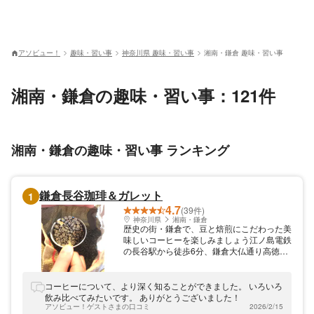
アソビュー！
趣味・習い事
神奈川県 趣味・習い事
湘南・鎌倉 趣味・習い事
湘南・鎌倉の趣味・習い事：121件
湘南・鎌倉の趣味・習い事 ランキング
鎌倉長谷珈琲＆ガレット
1
4.7
(39件)
神奈川県
湘南・鎌倉
歴史の街・鎌倉で、豆と焙煎にこだわった美
味しいコーヒーを楽しみましょう江ノ島電鉄
の長谷駅から徒歩6分、鎌倉大仏通り高徳院
そばにあるカフェ「鎌倉長谷珈琲＆ガレッ
ト」。季節に応じた豆を常時15種以上ご用
意し、ひとりひとりの好みに合わせた様々な
コーヒーについて、より深く知ることができました。 いろいろ
コーヒーを提供しています。焼きたて挽きた
飲み比べてみたいです。 ありがとうございました！
てのこだわりの自家焙煎コーヒーを、手作り
アソビュー！ゲストさまの口コミ
2026/2/15