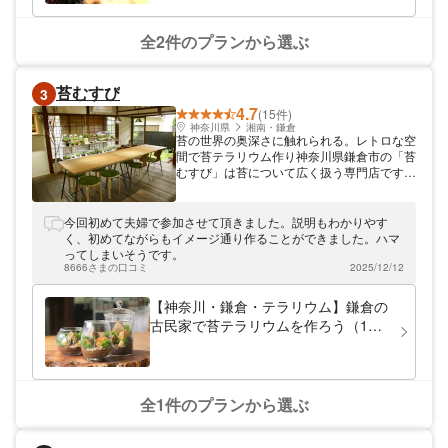
全2件のプランから選ぶ
苔むすび
3
4.7
(15件)
神奈川県
湘南・鎌倉
苔の世界の奥深さに触れられる。レトロな空
間で苔テラリウム作り神奈川県鎌倉市の「苔
むすび」は苔について広く扱う専門店です。
「鎌倉駅」より徒歩約7分、静かな路地裏に
面した古民家で苔テラリウムの制作や教室を
行なっています。今人気の苔テラリウムづく
今回初めて夫婦で参加させて頂きました。説明もわかりやす
りを初心者でも気軽に楽しめる1回完結の体
く、初めてながらもイメージ通り作ることができました。ハマ
験も開催。ガラスの小瓶の中に苔を植え付
ってしまいそうです。
け、小さな景色を作り出す面白さを体感しに
8666さまの口コミ
2025/12/12
どうぞお越しください。
【神奈川・鎌倉・テラリウム】鎌倉の
古民家で苔テラリウムを作ろう（1
個）
全1件のプランから選ぶ