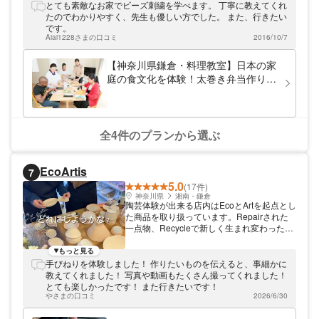
品の洋服やバッグにひと刺しするだけで世界
とても素敵なお家でビーズ刺繍を学べます。 丁寧に教えてくれ
にひとつのオリジナルに。不器用な方でも、
たのでわかりやすく、先生も優しい方でした。 また、行きたい
簡単にできるものもご用意しております！ビ
です。
ーズ刺しゅうも複数のジャンルがあるのでお
Aiai1228さまの口コミ
2016/10/7
好みで選べます。
【神奈川県鎌倉・料理教室】日本の家
庭の食文化を体験！太巻き弁当作りと
海の近くのスーパーツアー
全4件のプランから選ぶ
EcoArtis
7
5.0
(17件)
神奈川県
湘南・鎌倉
陶芸体験が出来る店内はEcoとArtを起点とし
た商品を取り扱っています。Repairされた
一点物、Recycleで新しく生まれ変わった商
品、Retryのデッドストック品が並びます。
最寄り駅は鎌倉駅です観光を楽しみながら是
もっと見る
非お立ち寄りください
手びねりを体験しました！ 作りたいものを伝えると、事細かに
教えてくれました！ 写真や動画もたくさん撮ってくれました！
とても楽しかったです！ また行きたいです！
やさまの口コミ
2026/6/30