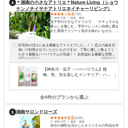
＊湘南の小さなアトリエ＊Nature Living（ショウ
4
ナンノチイサナアトリエネイチャーリビング）
4.4
(7件)
神奈川県
湘南・鎌倉
逗子市の小さなアトリエで、「ナチュラルな
暮らしを愉しむ」手作りレッスン自然に囲ま
れた環境でリゾート気分を味わいながら、ア
ロマや植物を使ったインテリア雑貨作りをお
楽しみ頂けます。少人数制レッスンですの
で、お友達同士のグループ、ご家族、おひと
住宅街の頂上にある素敵なアトリエでした…！！ 恋人の誕生日
り様や初心者の方も、のんびりと気軽にもの
祝いで利用させていただいたのですが、丁寧に優しく教えてく
づくりを体験して頂けます。鎌倉から1駅、
ださり素敵なハーバリウムが完成！！ 自然溢れる素敵な空間に
横浜からも30分と近く、ご旅行のアクティ
赤羽さまの口コミ
2025/4/14
囲まれて、まるで物語の中にいるようなひと時でした…… ハー
ビティとしても人気です。
バリウムも楽しくて夢中になって無言で作業してしまいました
😅 男性でも楽しめますよ！ 公式インスタグラムをチェックす
【神奈川・逗子・ハーバリウム】植
ると雰囲気が掴めるかもしれません！ 素敵な投稿ばかりなので
物、色、光を楽しむインテリア・ハー
是非一読あれ。
バリウム制作
全4件のプランから選ぶ
湘南サロンドローズ
5
4.5
(24件)
神奈川県
湘南・鎌倉
自分の個性を活かしたオリジナルの作品を作