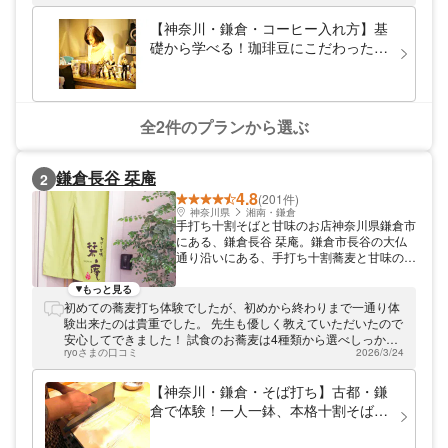
のスイーツとご一緒にお召し上がりくださ
い。
【神奈川・鎌倉・コーヒー入れ方】基
礎から学べる！珈琲豆にこだわった焙
煎教室
全2件のプランから選ぶ
鎌倉長谷 栞庵
2
4.8
(201件)
神奈川県
湘南・鎌倉
手打ち十割そばと甘味のお店神奈川県鎌倉市
にある、鎌倉長谷 栞庵。鎌倉市長谷の大仏
通り沿いにある、手打ち十割蕎麦と甘味のお
店です。そば打ち体験をはじめとした、料理
体験ご提供。江戸ソバリエの店主が指導しま
もっと見る
す！
初めての蕎麦打ち体験でしたが、初めから終わりまで一通り体
験出来たのは貴重でした。 先生も優しく教えていただいたので
安心してできました！ 試食のお蕎麦は4種類から選べしっかり
ryoさまの口コミ
2026/3/24
一人前食べれたのは本当に満足でした！ お持ち帰りを家で食べ
るの楽しみです！ ありがとうございました！！
【神奈川・鎌倉・そば打ち】古都・鎌
倉で体験！一人一鉢、本格十割そば打
ち（試食付）