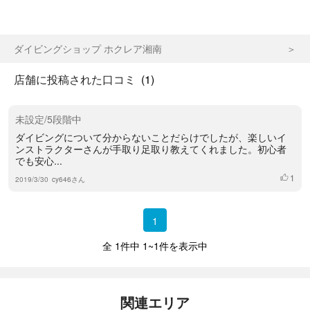
ダイビングショップ ホクレア湘南
店舗に投稿された口コミ
(1)
未設定/5段階中
ダイビングについて分からないことだらけでしたが、楽しいイ
ンストラクターさんが手取り足取り教えてくれました。初心者
でも安心...
1
いいね
2019/3/30
cy646さん
1
全 1件中 1~1件を表示中
関連エリア