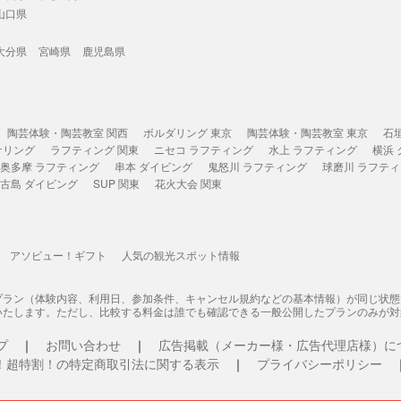
山口県
大分県
宮崎県
鹿児島県
陶芸体験・陶芸教室 関西
ボルダリング 東京
陶芸体験・陶芸教室 東京
石
ケリング
ラフティング 関東
ニセコ ラフティング
水上 ラフティング
横浜
奥多摩 ラフティング
串本 ダイビング
鬼怒川 ラフティング
球磨川 ラフテ
古島 ダイビング
SUP 関東
花火大会 関東
アソビュー！ギフト
人気の観光スポット情報
プラン（体験内容、利用日、参加条件、キャンセル規約などの基本情報）が同じ状
いたします。ただし、比較する料金は誰でも確認できる一般公開したプランのみが対
プ
お問い合わせ
広告掲載（メーカー様・広告代理店様）に
！超特割！の特定商取引法に関する表示
プライバシーポリシー