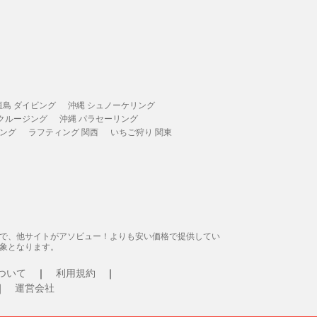
垣島 ダイビング
沖縄 シュノーケリング
 クルージング
沖縄 パラセーリング
ィング
ラフティング 関西
いちご狩り 関東
態で、他サイトがアソビュー！よりも安い価格で提供してい
象となります。
ついて
利用規約
運営会社