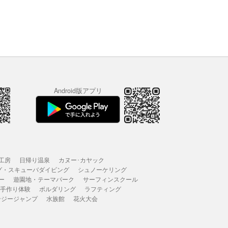
Android版アプリ
工房
日帰り温泉
カヌー･カヤック
グ・スキューバダイビング
シュノーケリング
ー
遊園地・テーマパーク
サーフィンスクール
 手作り体験
ボルダリング
ラフティング
ンジージャンプ
水族館
花火大会