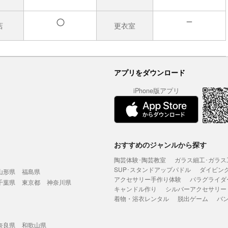
店
更衣室
無
有
アプリをダウンロード
iPhone版アプリ
おすすめのジャンルから探す
陶芸体験･陶芸教室
ガラス細工･ガラス
SUP･スタンドアップパドル
ダイビン
山形県
福島県
アクセサリー手作り体験
パラグライダ
千葉県
東京都
神奈川県
キャンドル作り
シルバーアクセサリー
着物・浴衣レンタル
脱出ゲーム
バ
奈良県
和歌山県