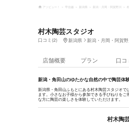
アソビュー！
甲信越
新潟県
新潟・月岡・阿賀野川
村木陶芸スタジオ
口コミ(2)
新潟県
新潟・月岡・阿賀野
店舗概要
プラン
口コ
新潟・角田山のゆたかな自然の中で陶芸体
新潟県・角田山ふもとにある村木陶芸スタジオで
ます。小さなお子様から参加できる手びねりをご
な方に陶芸の楽しさを体験していただけます。
村木陶