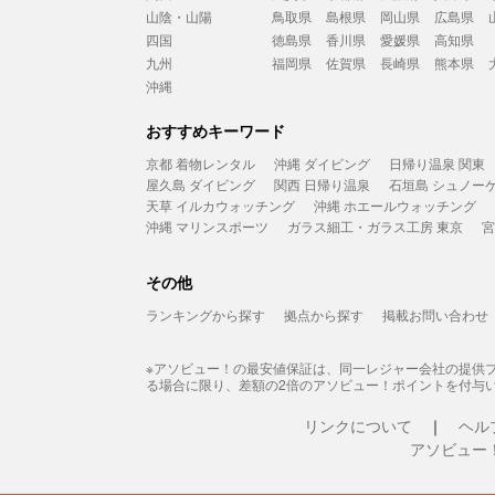
山陰・山陽
鳥取県
島根県
岡山県
広島県
四国
徳島県
香川県
愛媛県
高知県
九州
福岡県
佐賀県
長崎県
熊本県
沖縄
おすすめキーワード
京都 着物レンタル
沖縄 ダイビング
日帰り温泉 関東
屋久島 ダイビング
関西 日帰り温泉
石垣島 シュノー
天草 イルカウォッチング
沖縄 ホエールウォッチング
沖縄 マリンスポーツ
ガラス細工・ガラス工房 東京
宮
その他
ランキングから探す
拠点から探す
掲載お問い合わせ
※アソビュー！の最安値保証は、同一レジャー会社の提供
る場合に限り、差額の2倍のアソビュー！ポイントを付与
リンクについて
ヘル
アソビュー