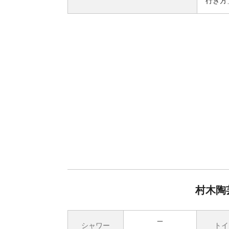
行き方
村木陶
シャワー
トイ
無